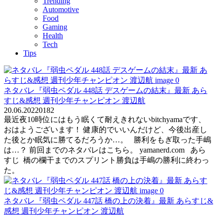
Trending
Automotive
Food
Gaming
Health
Tech
Tips
ネタバレ『弱虫ペダル 448話 デスゲームの結末』最新 あら
すじ&感想 週刊少年チャンピオン 渡辺航
20.06.2022
0
182
最近夜10時位にはもう眠くて耐えきれないbitchyamaです、
おはようございます！ 健康的でいいんだけど、今後出産し
た後とか眠気に勝てるだろうか…。 勝利をもぎ取った手嶋
は…？ 前回までのネタバレはこちら。 yamanerd.com あら
すじ 橋の欄干までのスプリント勝負は手嶋の勝利に終わっ
た。
ネタバレ『弱虫ペダル 447話 橋の上の決着』最新 あらすじ&
感想 週刊少年チャンピオン 渡辺航