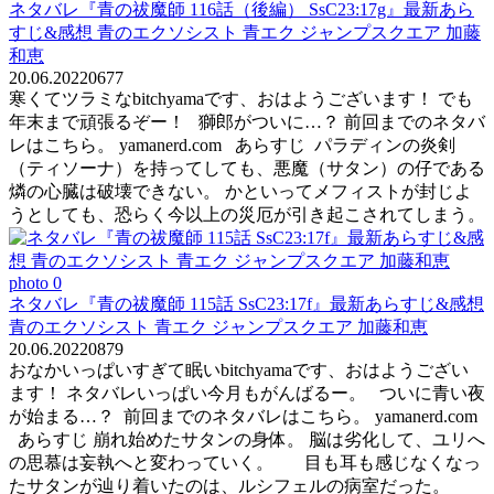
ネタバレ『青の祓魔師 116話（後編） SsC23:17g』最新あら
すじ&感想 青のエクソシスト 青エク ジャンプスクエア 加藤
和恵
20.06.2022
0
677
寒くてツラミなbitchyamaです、おはようございます！ でも
年末まで頑張るぞー！ 獅郎がついに…？ 前回までのネタバ
レはこちら。 yamanerd.com あらすじ パラディンの炎剣
（ティソーナ）を持ってしても、悪魔（サタン）の仔である
燐の心臓は破壊できない。 かといってメフィストが封じよ
うとしても、恐らく今以上の災厄が引き起こされてしまう。
ネタバレ『青の祓魔師 115話 SsC23:17f』最新あらすじ&感想
青のエクソシスト 青エク ジャンプスクエア 加藤和恵
20.06.2022
0
879
おなかいっぱいすぎて眠いbitchyamaです、おはようござい
ます！ ネタバレいっぱい今月もがんばるー。 ついに青い夜
が始まる…？ 前回までのネタバレはこちら。 yamanerd.com
あらすじ 崩れ始めたサタンの身体。 脳は劣化して、ユリへ
の思慕は妄執へと変わっていく。 目も耳も感じなくなっ
たサタンが辿り着いたのは、ルシフェルの病室だった。