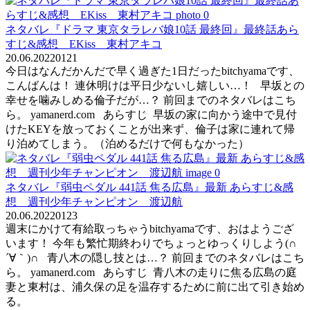
ネタバレ『ドラマ 東京タラレバ娘10話 最終回』最終話あら
すじ&感想 EKiss 東村アキコ
20.06.2022
0
121
今日はなんだかんだで早く過ぎた1日だったbitchyamaです、
こんばんは！ 連休明けは平日少ないし嬉しい…！ 早坂との
幸せを噛みしめる倫子だが…？ 前回までのネタバレはこち
ら。 yamanerd.com あらすじ 早坂の家に向かう途中で見付
けたKEYを放っておくことが出来ず、倫子は家に連れて帰
り泊めてしまう。（泊めるだけで何もなかった）
ネタバレ『弱虫ペダル 441話 焦る広島』最新 あらすじ&感
想 週刊少年チャンピオン 渡辺航
20.06.2022
0
123
週末にかけて有給取っちゃうbitchyamaです、おはようござ
います！ 今年も繁忙期終わりでちょっとゆっくりしよう(∩
´∀｀)∩ 青八木の隠し技とは…？ 前回までのネタバレはこち
ら。 yamanerd.com あらすじ 青八木の走りに焦る広島の庭
妻と東村は、浦久保の足を温存するために前に出て引き始め
る。