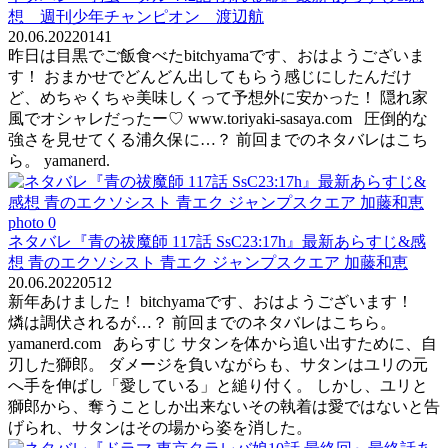
想 週刊少年チャンピオン 渡辺航
20.06.2022
0
141
昨日は目黒でご飯食べたbitchyamaです、おはようございま
す！ おまかせでどんどん出してもらう感じにしたんだけ
ど、めちゃくちゃ美味しくって予想外に安かった！ 隠れ家
風でオシャレだったー♡ www.toriyaki-sasaya.com 圧倒的な
強さを見せてくる浦久保に…？ 前回までのネタバレはこち
ら。 yamanerd.
ネタバレ『青の祓魔師 117話 SsC23:17h』最新あらすじ&感
想 青のエクソシスト 青エク ジャンプスクエア 加藤和恵
20.06.2022
0
512
新年あけました！ bitchyamaです、おはようございます！
燐は調伏されるが…？ 前回までのネタバレはこちら。
yamanerd.com あらすじ サタンを体から追い出すために、自
刃した獅郎。 ダメージを負いながらも、サタンはユリの元
へ手を伸ばし「愛している」と縋り付く。 しかし、ユリと
獅郎から、奪うことしか出来ないその執着は愛ではないと告
げられ、サタンはその場から姿を消した。