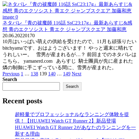
ネタバレ『青の祓魔師 116話 SsC23:17g』最新あらすじ&感
想 青のエクソシスト 青エク ジャンプスクエア 加藤和恵
20.06.2022
0
170
10月はいっぱい萌えの供給を受けたので、11月も頑張りたい
bitchyamaです、おはようございます！ やっと週末に晴れて
うれしいー。 雪男が産まれるが…？ 前回までのネタバレは
こちら。 yamanerd.com あらすじ 騎士團員が先に産まれた
燐の制御に手こずっている間に、雪男が産まれた。
Posts
Previous
1
…
138
139
140
…
149
Next
pagination
Search
Search
Recent posts
超軽量でプロフェッショナルなランニング体験を提
供！【HUAWEI Watch GT Runner 2】新品登場
HUAWEI Watch GT Runner 2があなたのランニングを一
新する理由