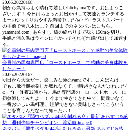
20.06.2022
0
168
朝から気持ちよく晴れて嬉しいbitchyamaです、おはようご
ざいます！ 今日はちょっとお出かけして友達とランチする
よー♪ ゆっくりおやすみ満喫中…(*ﾉω・*) ラストスパート
の手前で青八木は…？ 前回までのネタバレはこちら。
yamanerd.com あらすじ 橋の終わりまで残り150mを切り、
手嶋と浦久保はラインに向かってそれぞれ飛び出して加速す
る。
会員制の馬肉専門店「ローストホース」で感動の美食体験を
したよー！
20.06.2022
0
167
明日から大阪だー、楽しみなbitchyamaです、こんばんは！
でも…飛行機始発しか取れなくて、4時起きなんだよね…(*ﾉ
ω・*) 昨夜22時から、馬肉専門店の「ローストホース」に
初参戦してみたよー！ 今まで生きてきた中で、間違いなく
一番おいしい馬料理。 理解できない美味しさってこういう
ことを言うんだなって知った…！
ネタバレ『弱虫ペダル 442話 削れる命』最新 あらすじ&感