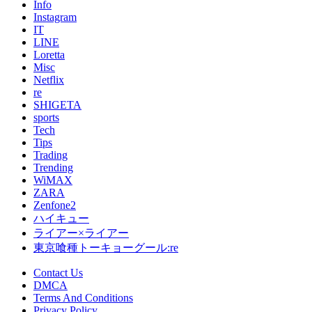
Info
Instagram
IT
LINE
Loretta
Misc
Netflix
re
SHIGETA
sports
Tech
Tips
Trading
Trending
WiMAX
ZARA
Zenfone2
ハイキュー
ライアー×ライアー
東京喰種トーキョーグール:re
Contact Us
DMCA
Terms And Conditions
Privacy Policy