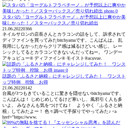
スタバの「ヨーグルトフラペチーノ」が予想以上に爽やか美
味しかった！／スターバックス／売り切れ続出
21.06.2022
0
366
ネイルサロンの店長さんとカラコンの話をして、訴求されて
ディファインを買ってみたbitchyamaです。こんばんは。 乱
視用にしなかったからクリア感は減るけどいい感じ。 レー
シックしてるとカラコンできないんだってねー。 ワンデー
アキュビュー® ディファイン® モイスト®acuvue.
話題の「ふるさと納税」にチャレンジしてみた！ ワンスト
ップ特例 控除 お得
21.06.2022
0
142
台風が3つもきていることに驚きを隠せないbitchyamaです、
こんばんは！ じめじめしてるけど寒いし、風邪引く人も多
いよ。 みなさんも気をつけてね！ ようやく「ふるさと納
税」してみたよー！ 色々調べて手探りでやってみた♪ <a
href=”https://www.