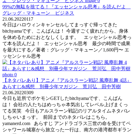
99%の無駄を捨てる！『エッセンシャル思考』を読んだよ
グレッグ・マキューン ビジネス
21.06.2022
0
117
今日はハロウィンキャンセルしてまっすぐ帰ってきた
bitchyamaです、こんばんは！ 今週すごく疲れたから、身体
を休めるためにおとなしくします。 エッセンシャル思考っ
て本を読んだよ！ エッセンシャル思考 最少の時間で成果
を最大にする／著者：グレッグ・マキューン／1,600円〜 エ
ッセンシャル思考
【ネタバレあり】アニメ『アルスラーン戦記 風塵乱舞 4話』
あらすじ&感想 別冊少年マガジン 荒川弘 田中芳樹
21.06.2022
0
309
今日も近所でポケモンGETしたbitchyamaです、こんばん
は！ 会社の人たちはめっちゃ本気出してレベル上げまくっ
てる笑笑 今日もアルスラーン戦記のリアルタイムネタバレ
しちゃいまっす。 前回までのネタバレはこちら。
yamanerd.com あらすじ アンドラゴラス三世の命を受けてペ
シャワール城塞から旅立った一行は、南方の港湾都市ギラン