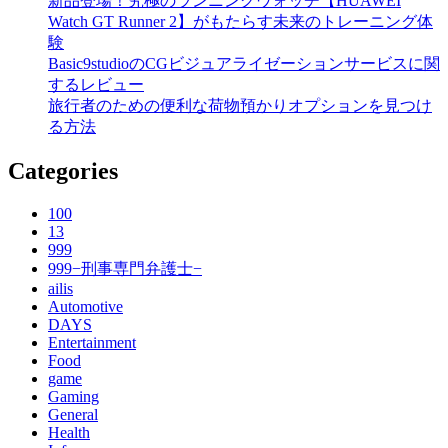
新品登場！究極のランニングウォッチ【HUAWEI
Watch GT Runner 2】がもたらす未来のトレーニング体
験
Basic9studioのCGビジュアライゼーションサービスに関
するレビュー
旅行者のための便利な荷物預かりオプションを見つけ
る方法
Categories
100
13
999
999−刑事専門弁護士−
ailis
Automotive
DAYS
Entertainment
Food
game
Gaming
General
Health