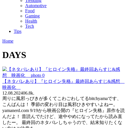
Trending
Automotive
Food
Gaming
Health
Tech
Tips
Home
DAYS
【ネタバレあり】『ヒロイン失格』最終回あらすじ&感想
映画化
12.08.2024
0
6.8k.
周りに風邪っぴきが多くてこわごわしてるbitchyamaです、
こんばんは！ 季節の変わり目は風邪ひきやすいよねー。
yamanerd.com 9/19から映画公開の『ヒロイン失格』原作を読
んだよ！ 昔読んでたけど、途中やめになってたから読み直
したー。 最終回のネタバレしちゃうので、結末知りたくな