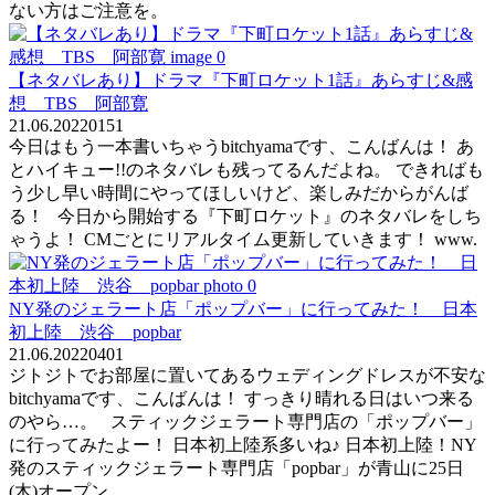
ない方はご注意を。
【ネタバレあり】ドラマ『下町ロケット1話』あらすじ&感
想 TBS 阿部寛
21.06.2022
0
151
今日はもう一本書いちゃうbitchyamaです、こんばんは！ あ
とハイキュー!!のネタバレも残ってるんだよね。 できればも
う少し早い時間にやってほしいけど、楽しみだからがんば
る！ 今日から開始する『下町ロケット』のネタバレをしち
ゃうよ！ CMごとにリアルタイム更新していきます！ www.
NY発のジェラート店「ポップバー」に行ってみた！ 日本
初上陸 渋谷 popbar
21.06.2022
0
401
ジトジトでお部屋に置いてあるウェディングドレスが不安な
bitchyamaです、こんばんは！ すっきり晴れる日はいつ来る
のやら…。 スティックジェラート専門店の「ポップバー」
に行ってみたよー！ 日本初上陸系多いね♪ 日本初上陸！NY
発のスティックジェラート専門店「popbar」が青山に25日
(木)オープン。