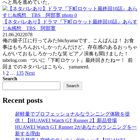
へと馬を進めていた。
【ネタバレあり】ドラマ『下町ロケット最終回10話』あらす
じ&感想 TBS 阿部寛
21.06.2022
0
78
俺の揚子江に行ってみたbitchyamaです、こんばんは！ お食
事はもちろんおいしかったんだけど、存在感のあるおっちゃ
んがいておもしろかったな笑 ピアノ演奏も聞けました！
tabelog.com ついに『下町ロケット』最終回きたねー！ 前
回までのネタバレはこちら。 yamanerd.
Posts
1
2
…
135
Next
pagination
Search
Search
Recent posts
超軽量でプロフェッショナルなランニング体験を提
供！【HUAWEI Watch GT Runner 2】新品登場
HUAWEI Watch GT Runner 2があなたのランニングを一
新する理由