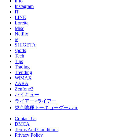
Info
Instagram
IT
LINE
Loretta
Misc
Netflix
re
SHIGETA
sports
Tech
Tips
Trading
Trending
WiMAX
ZARA
Zenfone2
ハイキュー
ライアー×ライアー
東京喰種トーキョーグール:re
Contact Us
DMCA
Terms And Conditions
Privacy Policy