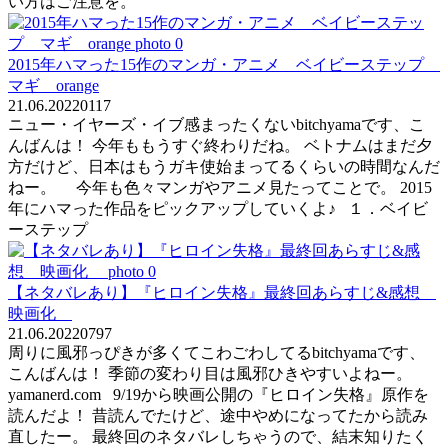
い方はご注意を。
2015年ハマった15作のマンガ・アニメ ベイビーステップ
マギ orange
21.06.2022
0
117
ニュー・イヤーズ・イブ感まったくないbitchyamaです、こ
んばんは！ 今年ももうすぐ終わりだね。 ベトナムはまだ夕
方だけど、日本はもうガキ使始まってるくらいの時間なんだ
ねー。 今年も色々マンガやアニメ見たってことで。 2015
年にハマった作品をピックアップしていくよ♪ １．ベイビ
ーステップ
【ネタバレあり】『ヒロイン失格』最終回あらすじ&感想
映画化
21.06.2022
0
797
周りに風邪っぴきが多くてこわごわしてるbitchyamaです、
こんばんは！ 季節の変わり目は風邪ひきやすいよねー。
yamanerd.com 9/19から映画公開の『ヒロイン失格』原作を
読んだよ！ 昔読んでたけど、途中やめになってたから読み
直したー。 最終回のネタバレしちゃうので、結末知りたく