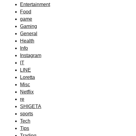
Entertainment
Food
game
Gaming
General
Health
Info
Instagram
IT
LINE
Loretta
Misc
Netflix
re
SHIGETA
sports
Tech
Tips
Trading