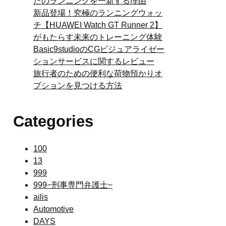
たのランニングを一新する理由
新品登場！究極のランニングウォッ
チ【HUAWEI Watch GT Runner 2】
がもたらす未来のトレーニング体験
Basic9studioのCGビジュアライゼー
ションサービスに関するレビュー
旅行者のための便利な荷物預かりオ
プションを見つける方法
Categories
100
13
999
999−刑事専門弁護士−
ailis
Automotive
DAYS