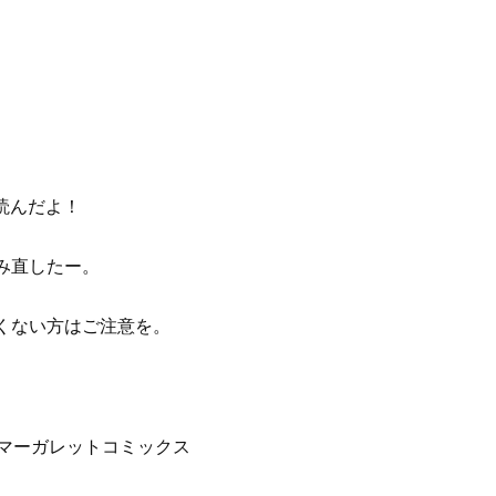
読んだよ！
み直したー。
くない方はご注意を。
／マーガレットコミックス