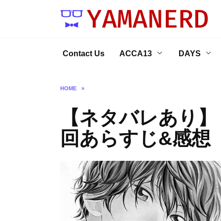
Skip
to
content
Contact Us
ACCA13
DAYS
HOME
»
【ネタバレあり】
回あらすじ&感