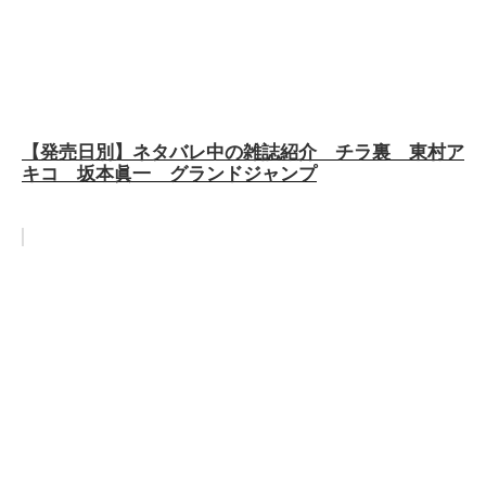
【発売日別】ネタバレ中の雑誌紹介 チラ裏 東村ア
キコ 坂本眞一 グランドジャンプ