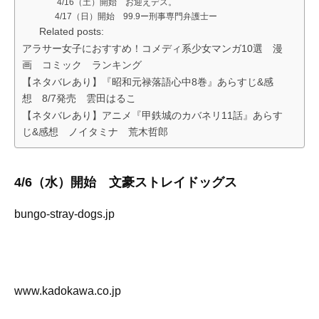
4/16（土）開始 お迎えデス。
4/17（日）開始 99.9ー刑事専門弁護士ー
Related posts:
アラサー女子におすすめ！コメディ系少女マンガ10選 漫
画 コミック ランキング
【ネタバレあり】『昭和元禄落語心中8巻』あらすじ&感
想 8/7発売 雲田はるこ
【ネタバレあり】アニメ『甲鉄城のカバネリ11話』あらす
じ&感想 ノイタミナ 荒木哲郎
4/6（水）開始 文豪ストレイドッグス
bungo-stray-dogs.jp
www.kadokawa.co.jp