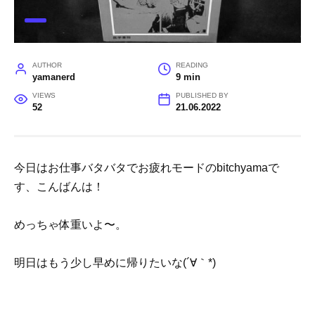
AUTHOR
READING
yamanerd
9 min
VIEWS
PUBLISHED BY
52
21.06.2022
今日はお仕事バタバタでお疲れモードのbitchyamaで
す、こんばんは！
めっちゃ体重いよ〜。
明日はもう少し早めに帰りたいな(´∀｀*)