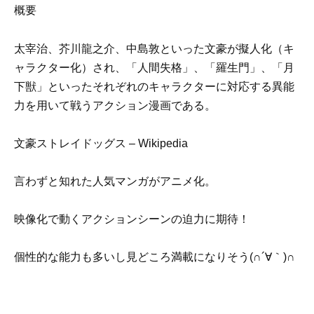
概要
太宰治
、
芥川龍之介
、
中島敦
といった
文豪
が擬人化（キ
ャラクター化）
され、「
人間失格
」、「
羅生門
」、「
月
下獣
」といったそれぞれのキャラクターに対応する異能
力を用いて戦うアクション漫画である。
文豪ストレイドッグス – Wikipedia
言わずと知れた人気マンガがアニメ化。
映像化で動くアクションシーンの迫力に期待！
個性的な能力も多いし見どころ満載になりそう(∩´∀｀)∩