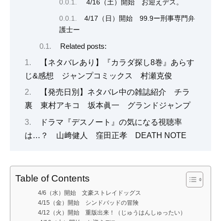
4/16（土）開始 お迎えデス。
4/17（日）開始 99.9ー刑事専門弁
護士ー
Related posts:
【ネタバレあり】『カラダ探し8巻』あらす
じ&感想 ジャンプコミックス 村瀬克俊
【発売日別】ネタバレ中の雑誌紹介 チラ
裏 東村アキコ 坂本眞一 グランドジャンプ
ドラマ『デスノート』の気になる視聴率
は…？ 山﨑健人 窪田正孝 DEATH NOTE
Table of Contents
4/6（水）開始 文豪ストレイドッグス
4/15（金）開始 シンドバッドの冒険
4/12（火）開始 重版出来！（じゅうはんしゅったい）