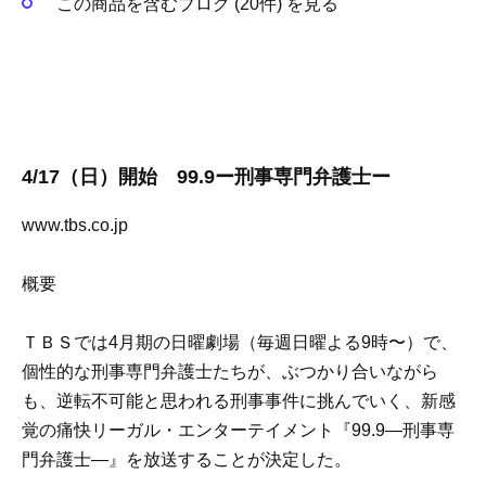
この商品を含むブログ (20件) を見る
4/17（日）開始 99.9ー刑事専門弁護士ー
www.tbs.co.jp
概要
ＴＢＳでは4月期の日曜劇場（毎週日曜よる9時〜）で、
個性的な刑事専門弁護士たちが、ぶつかり合いながら
も、逆転不可能と思われる刑事事件に挑んでいく、新感
覚の痛快リーガル・エンターテイメント『
99.9―刑事専
門弁護士―
』を放送することが決定した。