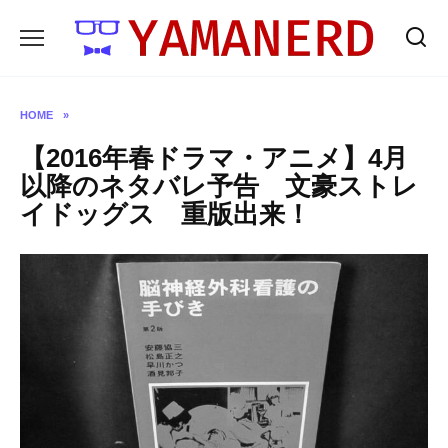
Skip
to
content
HOME
»
【2016年春ドラマ・アニメ】4月
以降のネタバレ予告 文豪ストレ
イドッグス 重版出来！