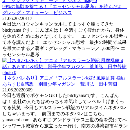
99%の無駄を捨てる！『エッセンシャル思考』を読んだよ
グレッグ・マキューン ビジネス
21.06.2022
0
117
今日はハロウィンキャンセルしてまっすぐ帰ってきた
bitchyamaです、こんばんは！ 今週すごく疲れたから、身体
を休めるためにおとなしくします。 エッセンシャル思考っ
て本を読んだよ！ エッセンシャル思考 最少の時間で成果
を最大にする／著者：グレッグ・マキューン／1,600円〜 エ
ッセンシャル思考
【ネタバレあり】アニメ『アルスラーン戦記 風塵乱舞 4話』
あらすじ&感想 別冊少年マガジン 荒川弘 田中芳樹
21.06.2022
0
309
今日も近所でポケモンGETしたbitchyamaです、こんばん
は！ 会社の人たちはめっちゃ本気出してレベル上げまくっ
てる笑笑 今日もアルスラーン戦記のリアルタイムネタバレ
しちゃいまっす。 前回までのネタバレはこちら。
yamanerd.com あらすじ アンドラゴラス三世の命を受けてペ
シャワール城塞から旅立った一行は、南方の港湾都市ギラン