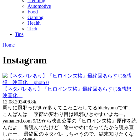
Trending
Automotive
Food
Gaming
Health
Tech
Tips
Home
Instagram
【ネタバレあり】『ヒロイン失格』最終回あらすじ&感想
映画化
12.08.2024
0
6.8k.
周りに風邪っぴきが多くてこわごわしてるbitchyamaです、
こんばんは！ 季節の変わり目は風邪ひきやすいよねー。
yamanerd.com 9/19から映画公開の『ヒロイン失格』原作を読
んだよ！ 昔読んでたけど、途中やめになってたから読み直
したー。 最終回のネタバレしちゃうので、結末知りたくな