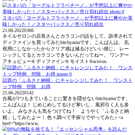
スタバの「ヨーグルトフラペチーノ」が予想以上に爽やか美
味しかった！／スターバックス／売り切れ続出
21.06.2022
0
366
ネイルサロンの店長さんとカラコンの話をして、訴求されて
ディファインを買ってみたbitchyamaです。こんばんは。 乱
視用にしなかったからクリア感は減るけどいい感じ。 レー
シックしてるとカラコンできないんだってねー。 ワンデー
アキュビュー® ディファイン® モイスト®acuvue.
話題の「ふるさと納税」にチャレンジしてみた！ ワンスト
ップ特例 控除 お得
21.06.2022
0
142
台風が3つもきていることに驚きを隠せないbitchyamaです、
こんばんは！ じめじめしてるけど寒いし、風邪引く人も多
いよ。 みなさんも気をつけてね！ ようやく「ふるさと納
税」してみたよー！ 色々調べて手探りでやってみた♪ <a
href=”https://www.