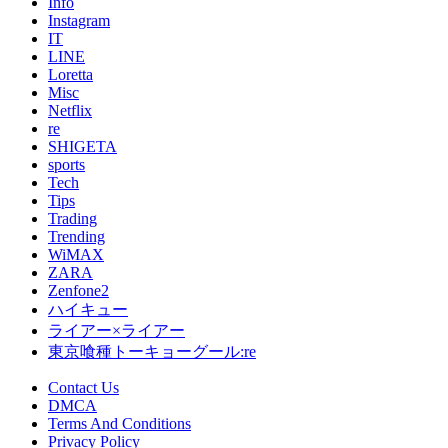
Info
Instagram
IT
LINE
Loretta
Misc
Netflix
re
SHIGETA
sports
Tech
Tips
Trading
Trending
WiMAX
ZARA
Zenfone2
ハイキュー
ライアー×ライアー
東京喰種トーキョーグール:re
Contact Us
DMCA
Terms And Conditions
Privacy Policy