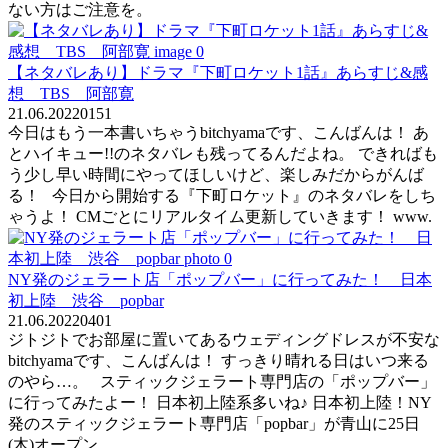
ない方はご注意を。
【ネタバレあり】ドラマ『下町ロケット1話』あらすじ&感
想 TBS 阿部寛
21.06.2022
0
151
今日はもう一本書いちゃうbitchyamaです、こんばんは！ あ
とハイキュー!!のネタバレも残ってるんだよね。 できればも
う少し早い時間にやってほしいけど、楽しみだからがんば
る！ 今日から開始する『下町ロケット』のネタバレをしち
ゃうよ！ CMごとにリアルタイム更新していきます！ www.
NY発のジェラート店「ポップバー」に行ってみた！ 日本
初上陸 渋谷 popbar
21.06.2022
0
401
ジトジトでお部屋に置いてあるウェディングドレスが不安な
bitchyamaです、こんばんは！ すっきり晴れる日はいつ来る
のやら…。 スティックジェラート専門店の「ポップバー」
に行ってみたよー！ 日本初上陸系多いね♪ 日本初上陸！NY
発のスティックジェラート専門店「popbar」が青山に25日
(木)オープン。