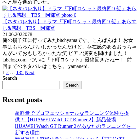
へと馬を進めていた。
【ネタバレあり】ドラマ『下町ロケット最終回10話』あらす
じ&感想 TBS 阿部寛
21.06.2022
0
78
俺の揚子江に行ってみたbitchyamaです、こんばんは！ お食
事はもちろんおいしかったんだけど、存在感のあるおっちゃ
んがいておもしろかったな笑 ピアノ演奏も聞けました！
tabelog.com ついに『下町ロケット』最終回きたねー！ 前
回までのネタバレはこちら。 yamanerd.
Posts
1
2
…
135
Next
pagination
Search
Search
Recent posts
超軽量でプロフェッショナルなランニング体験を提
供！【HUAWEI Watch GT Runner 2】新品登場
HUAWEI Watch GT Runner 2があなたのランニングを一
新する理由