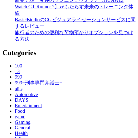
新品登場！究極のランニングウォッチ【HUAWEI
Watch GT Runner 2】がもたらす未来のトレーニング体
験
Basic9studioのCGビジュアライゼーションサービスに関
するレビュー
旅行者のための便利な荷物預かりオプションを見つけ
る方法
Categories
100
13
999
999−刑事専門弁護士−
ailis
Automotive
DAYS
Entertainment
Food
game
Gaming
General
Health