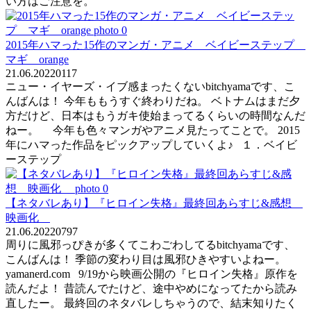
い方はご注意を。
2015年ハマった15作のマンガ・アニメ ベイビーステップ
マギ orange
21.06.2022
0
117
ニュー・イヤーズ・イブ感まったくないbitchyamaです、こ
んばんは！ 今年ももうすぐ終わりだね。 ベトナムはまだ夕
方だけど、日本はもうガキ使始まってるくらいの時間なんだ
ねー。 今年も色々マンガやアニメ見たってことで。 2015
年にハマった作品をピックアップしていくよ♪ １．ベイビ
ーステップ
【ネタバレあり】『ヒロイン失格』最終回あらすじ&感想
映画化
21.06.2022
0
797
周りに風邪っぴきが多くてこわごわしてるbitchyamaです、
こんばんは！ 季節の変わり目は風邪ひきやすいよねー。
yamanerd.com 9/19から映画公開の『ヒロイン失格』原作を
読んだよ！ 昔読んでたけど、途中やめになってたから読み
直したー。 最終回のネタバレしちゃうので、結末知りたく