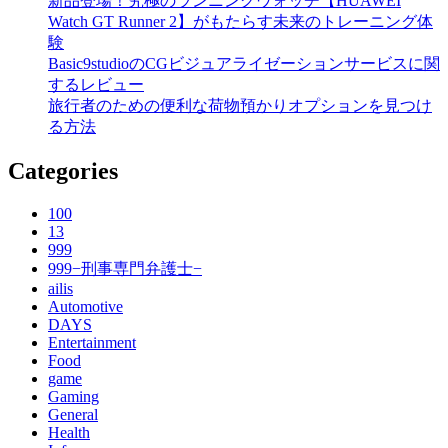
新品登場！究極のランニングウォッチ【HUAWEI
Watch GT Runner 2】がもたらす未来のトレーニング体
験
Basic9studioのCGビジュアライゼーションサービスに関
するレビュー
旅行者のための便利な荷物預かりオプションを見つけ
る方法
Categories
100
13
999
999−刑事専門弁護士−
ailis
Automotive
DAYS
Entertainment
Food
game
Gaming
General
Health