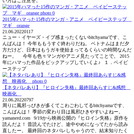
い方はご注意を。
2015年ハマった15作のマンガ・アニメ ベイビーステップ
マギ orange
21.06.2022
0
117
ニュー・イヤーズ・イブ感まったくないbitchyamaです、こ
んばんは！ 今年ももうすぐ終わりだね。 ベトナムはまだ夕
方だけど、日本はもうガキ使始まってるくらいの時間なんだ
ねー。 今年も色々マンガやアニメ見たってことで。 2015
年にハマった作品をピックアップしていくよ♪ １．ベイビ
ーステップ
【ネタバレあり】『ヒロイン失格』最終回あらすじ&感想
映画化
21.06.2022
0
797
周りに風邪っぴきが多くてこわごわしてるbitchyamaです、
こんばんは！ 季節の変わり目は風邪ひきやすいよねー。
yamanerd.com 9/19から映画公開の『ヒロイン失格』原作を
読んだよ！ 昔読んでたけど、途中やめになってたから読み
直したー。 最終回のネタバレしちゃうので、結末知りたく