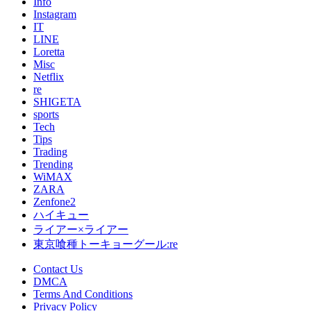
Info
Instagram
IT
LINE
Loretta
Misc
Netflix
re
SHIGETA
sports
Tech
Tips
Trading
Trending
WiMAX
ZARA
Zenfone2
ハイキュー
ライアー×ライアー
東京喰種トーキョーグール:re
Contact Us
DMCA
Terms And Conditions
Privacy Policy