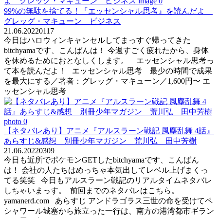
99%の無駄を捨てる！『エッセンシャル思考』を読んだよ
グレッグ・マキューン ビジネス
21.06.2022
0
117
今日はハロウィンキャンセルしてまっすぐ帰ってきた
bitchyamaです、こんばんは！ 今週すごく疲れたから、身体
を休めるためにおとなしくします。 エッセンシャル思考っ
て本を読んだよ！ エッセンシャル思考 最少の時間で成果
を最大にする／著者：グレッグ・マキューン／1,600円〜 エ
ッセンシャル思考
【ネタバレあり】アニメ『アルスラーン戦記 風塵乱舞 4話』
あらすじ&感想 別冊少年マガジン 荒川弘 田中芳樹
21.06.2022
0
309
今日も近所でポケモンGETしたbitchyamaです、こんばん
は！ 会社の人たちはめっちゃ本気出してレベル上げまくっ
てる笑笑 今日もアルスラーン戦記のリアルタイムネタバレ
しちゃいまっす。 前回までのネタバレはこちら。
yamanerd.com あらすじ アンドラゴラス三世の命を受けてペ
シャワール城塞から旅立った一行は、南方の港湾都市ギラン