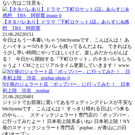
ない方はご注意を。
【ネタバレあり】ドラマ『下町ロケット1話』あらすじ&感
想 TBS 阿部寛
21.06.2022
0
151
今日はもう一本書いちゃうbitchyamaです、こんばんは！ あ
とハイキュー!!のネタバレも残ってるんだよね。 できればも
う少し早い時間にやってほしいけど、楽しみだからがんば
る！ 今日から開始する『下町ロケット』のネタバレをしち
ゃうよ！ CMごとにリアルタイム更新していきます！ www.
NY発のジェラート店「ポップバー」に行ってみた！ 日本
初上陸 渋谷 popbar
21.06.2022
0
401
ジトジトでお部屋に置いてあるウェディングドレスが不安な
bitchyamaです、こんばんは！ すっきり晴れる日はいつ来る
のやら…。 スティックジェラート専門店の「ポップバー」
に行ってみたよー！ 日本初上陸系多いね♪ 日本初上陸！NY
発のスティックジェラート専門店「popbar」が青山に25日
(木)オープン。