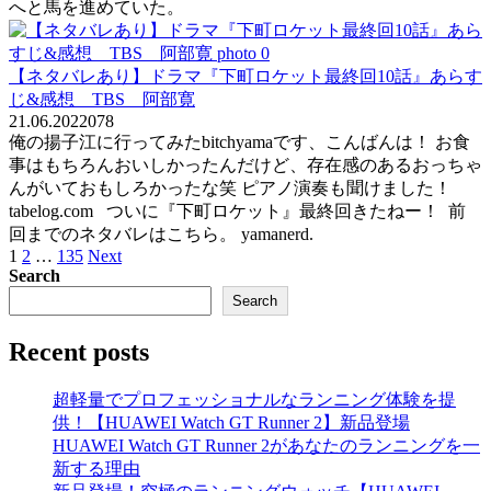
へと馬を進めていた。
【ネタバレあり】ドラマ『下町ロケット最終回10話』あらす
じ&感想 TBS 阿部寛
21.06.2022
0
78
俺の揚子江に行ってみたbitchyamaです、こんばんは！ お食
事はもちろんおいしかったんだけど、存在感のあるおっちゃ
んがいておもしろかったな笑 ピアノ演奏も聞けました！
tabelog.com ついに『下町ロケット』最終回きたねー！ 前
回までのネタバレはこちら。 yamanerd.
Posts
1
2
…
135
Next
pagination
Search
Search
Recent posts
超軽量でプロフェッショナルなランニング体験を提
供！【HUAWEI Watch GT Runner 2】新品登場
HUAWEI Watch GT Runner 2があなたのランニングを一
新する理由