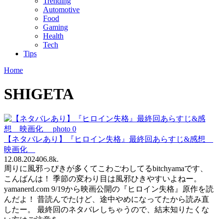
Trending
Automotive
Food
Gaming
Health
Tech
Tips
Home
SHIGETA
【ネタバレあり】『ヒロイン失格』最終回あらすじ&感想
映画化
12.08.2024
0
6.8k.
周りに風邪っぴきが多くてこわごわしてるbitchyamaです、
こんばんは！ 季節の変わり目は風邪ひきやすいよねー。
yamanerd.com 9/19から映画公開の『ヒロイン失格』原作を読
んだよ！ 昔読んでたけど、途中やめになってたから読み直
したー。 最終回のネタバレしちゃうので、結末知りたくな