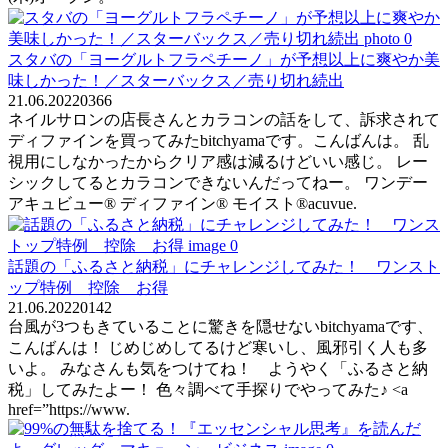
スタバの「ヨーグルトフラペチーノ」が予想以上に爽やか美
味しかった！／スターバックス／売り切れ続出
21.06.2022
0
366
ネイルサロンの店長さんとカラコンの話をして、訴求されて
ディファインを買ってみたbitchyamaです。こんばんは。 乱
視用にしなかったからクリア感は減るけどいい感じ。 レー
シックしてるとカラコンできないんだってねー。 ワンデー
アキュビュー® ディファイン® モイスト®acuvue.
話題の「ふるさと納税」にチャレンジしてみた！ ワンスト
ップ特例 控除 お得
21.06.2022
0
142
台風が3つもきていることに驚きを隠せないbitchyamaです、
こんばんは！ じめじめしてるけど寒いし、風邪引く人も多
いよ。 みなさんも気をつけてね！ ようやく「ふるさと納
税」してみたよー！ 色々調べて手探りでやってみた♪ <a
href=”https://www.