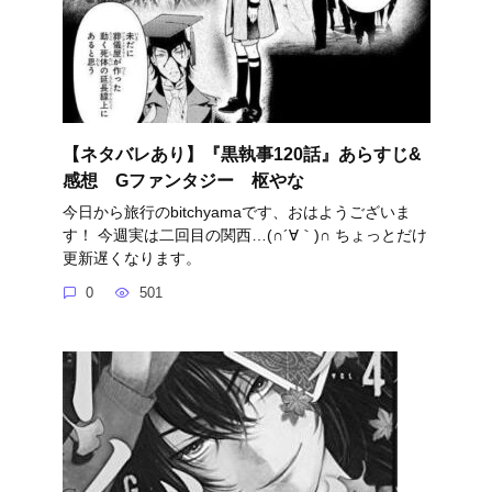
【ネタバレあり】『黒執事120話』あらすじ&
感想 Gファンタジー 枢やな
今日から旅行のbitchyamaです、おはようございま
す！ 今週実は二回目の関西…(∩´∀｀)∩ ちょっとだけ
更新遅くなります。
0
501