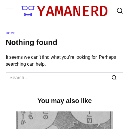
Skip
to
content
HOME
Nothing found
It seems we can’t find what you’re looking for. Perhaps
searching can help.
Search
for:
You may also like