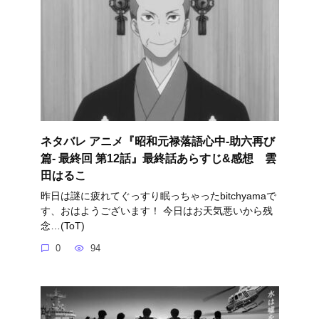
ネタバレ アニメ『昭和元禄落語心中-助六再び
篇- 最終回 第12話』最終話あらすじ&感想 雲
田はるこ
昨日は謎に疲れてぐっすり眠っちゃったbitchyamaで
す、おはようございます！ 今日はお天気悪いから残
念…(ToT)
0
94