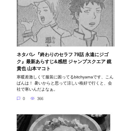
ネタバレ『終わりのセラフ 79話 永遠にジゴ
ク』最新あらすじ&感想 ジャンプスクエア 鏡
貴也 山本マコト
寒暖差激しくて服装に困ってるbitchyamaです、こん
ばんは！ 暑いからと思って涼しい格好で行くと、会
社で寒いんだよなぁ。
0
366