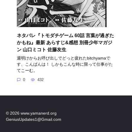
ネタバレ『トモダチゲーム 60話 言葉が過ぎた
かもね』最新 あらすじ&感想 別冊少年マガジ
ン 山口ミコト 佐藤友生
週明けからお呼び出しでどっと疲れたbitchyamaで
す、こんばんは！ しかもこんな時に限って仕事がた
てこーむ。
0
432
© 2026 www.yamanerd.org
GeniusUpdates1@Gmail.com