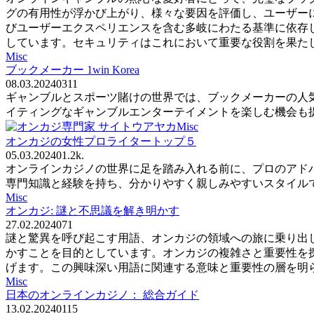
グの有用性が浮かび上がり、様々な要因を評価し、ユーザーに
びユーザーエクスペリエンスを含む多岐にわたる基準に依存
しています。セキュリティはこれにおいて重要な役割を果た
Misc
ブックメーカー 1win Korea
08.03.2024
0
311
ギャンブルとスポーツ賭けの世界では、ブックメーカーの人
イティングなギャンブルエンターテイメントを楽しむ機会も提供し
Misc
オンカジの女性プロライタートップ５
05.03.2024
0
1.2k.
オンラインカジノの世界に足を踏み入れる前に、プロのアド
専門知識と経験を持ち、分かりやすく親しみやすいスタイルで
Misc
オンカジ: 謎と不思議を解き明かす
27.02.2024
0
71
謎と驚異を呼び起こす用語、オンカジの領域への旅に乗り出
かすことを目的としています。オンカジの複雑さと重要性を探
げます。この興味深い用語に関連する意味と重要性の層を明
Misc
日本のオンラインカジノ： 総合ガイド
13.02.2024
0
115