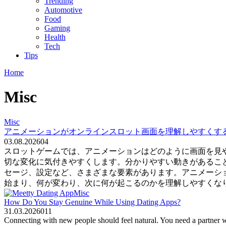
Trending
Automotive
Food
Gaming
Health
Tech
Tips
Home
Misc
Misc
アニメーションがオンラインスロット画面を理解しやすくす
03.08.2026
0
4
スロットゲームでは、アニメーションはどのように画面を見
切な変化に気付きやすくします。分かりやすい動きがあるこ
セージ、設定など、さまざまな要素があります。アニメーシ
始まり、何が変わり、次に何が起こるのかを理解しやすくなりま
Misc
How Do You Stay Genuine While Using Dating Apps?
31.03.2026
0
11
Connecting with new people should feel natural. You need a partner wh