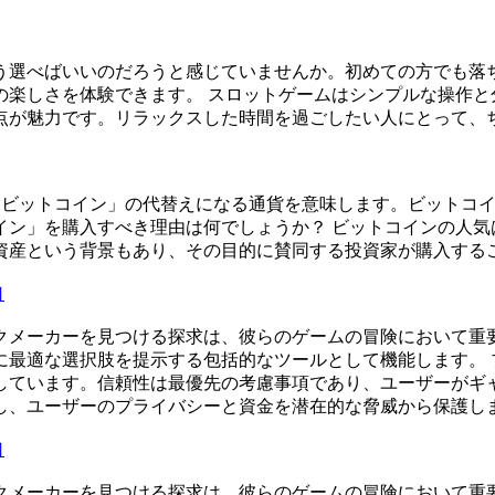
う選べばいいのだろうと感じていませんか。初めての方でも落
の楽しさを体験できます。 スロットゲームはシンプルな操作と
点が魅力です。リラックスした時間を過ごしたい人にとって、
号資産の王様「ビットコイン」の代替えになる通貨を意味します。ビ
イン」を購入すべき理由は何でしょうか？ ビットコインの人気
資産という背景もあり、その目的に賛同する投資家が購入する
口
クメーカーを見つける探求は、彼らのゲームの冒険において重要
最適な選択肢を提示する包括的なツールとして機能します。 
しています。信頼性は最優先の考慮事項であり、ユーザーがギ
し、ユーザーのプライバシーと資金を潜在的な脅威から保護し
口
クメーカーを見つける探求は、彼らのゲームの冒険において重要