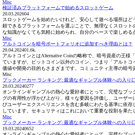
Misc
検証済みプラットフォームで始めるスロットゲーム
20.03.2026
0
4
スロットゲームを始めたいけれど、安心して遊べる場所はど
頼できるプラットフォームを選ぶことで、無理なくスロット
な知識がなくても気軽に始められ、自分のペースで楽しめる
Misc
アルトコインを暗号ポートフォリオに追加すべき理由とは？
20.04.2024
0
1.6k.
アルトコインとはAlternative Coinの略称で、暗
ていますが、ビットコイン以外のコイン、つまり「アルトコ
価値や開発の目的もさまざまです。コミュニティ主導の暗号
Misc
ブックメーカー ランキング: 最適なギャンブル体験への入り
20.03.2024
0
277
オンラインギャンブルの熱心な愛好者にとって、完璧なブッ
グの有用性が浮かび上がり、様々な要因を評価し、ユーザーに
びユーザーエクスペリエンスを含む多岐にわたる基準に依存
しています。セキュリティはこれにおいて重要な役割を果た
Misc
ブックメーカー ランキング: 最適なギャンブル体験への入り
19.03.2024
0
652
オンラインギャンブルの熱心な愛好者にとって、完璧なブッ