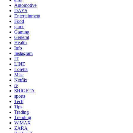
Automotive
DAYS
Entertainment
Food
game
Gaming
General
Health
Info
Instagram
IT
LINE
Loretta
Misc
Netflix
re
SHIGETA
sports
Tech
Tips
Trading
Trending
WiMAX
ZARA