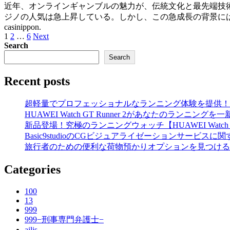
近年、オンラインギャンブルの魅力が、伝統文化と最先端技
ジノの人気は急上昇している。しかし、この急成長の背景に
casinippon.
Posts
1
2
…
6
Next
pagination
Search
Search
Recent posts
超軽量でプロフェッショナルなランニング体験を提供！【HUAWE
HUAWEI Watch GT Runner 2があなたのランニング
新品登場！究極のランニングウォッチ【HUAWEI Watch 
Basic9studioのCGビジュアライゼーションサービスに
旅行者のための便利な荷物預かりオプションを見つける
Categories
100
13
999
999−刑事専門弁護士−
ailis