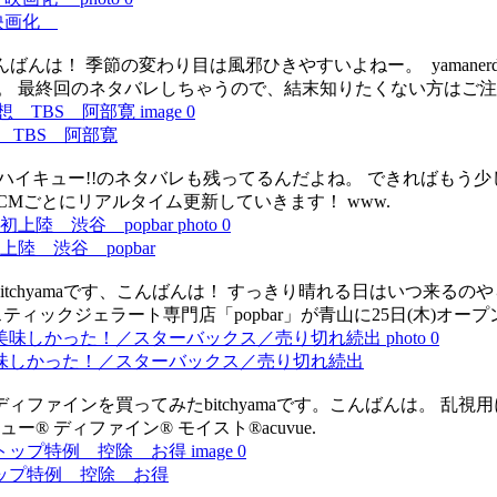
 映画化
んばんは！ 季節の変わり目は風邪ひきやすいよねー。 yamaner
。 最終回のネタバレしちゃうので、結末知りたくない方はご
TBS 阿部寛
 あとハイキュー!!のネタバレも残ってるんだよね。 できれば
Mごとにリアルタイム更新していきます！ www.
 渋谷 popbar
tchyamaです、こんばんは！ すっきり晴れる日はいつ来る
ティックジェラート専門店「popbar」が青山に25日(木)オープ
味しかった！／スターバックス／売り切れ続出
ファインを買ってみたbitchyamaです。こんばんは。 乱
 ディファイン® モイスト®acuvue.
ップ特例 控除 お得