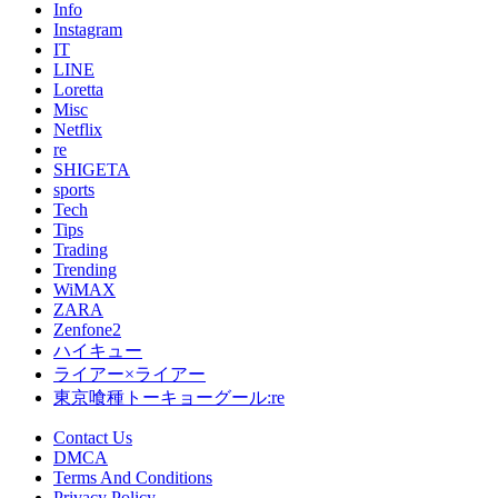
Info
Instagram
IT
LINE
Loretta
Misc
Netflix
re
SHIGETA
sports
Tech
Tips
Trading
Trending
WiMAX
ZARA
Zenfone2
ハイキュー
ライアー×ライアー
東京喰種トーキョーグール:re
Contact Us
DMCA
Terms And Conditions
Privacy Policy