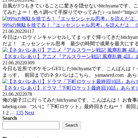
台風が3つもきていることに驚きを隠せないbitchyama
てみたよー！ 色々調べて手探りでやってみた♪ <a href=”https://
99%の無駄を捨てる！『エッセンシャル思考』を読んだよ 
21.06.2022
0
117
今日はハロウィンキャンセルしてまっすぐ帰ってきたbitch
だよ！ エッセンシャル思考 最少の時間で成果を最大にする／
【ネタバレあり】アニメ『アルスラーン戦記 風塵乱舞 4話
21.06.2022
0
309
今日も近所でポケモンGETしたbitchyamaです、こん
まっす。 前回までのネタバレはこちら。 yamanerd.c
【ネタバレあり】ドラマ『下町ロケット最終回10話』あらすじ
21.06.2022
0
78
俺の揚子江に行ってみたbitchyamaです、こんばんは！
tabelog.com ついに『下町ロケット』最終回きたねー！ 前回ま
Posts
1
2
…
135
Next
pagination
Search
Search