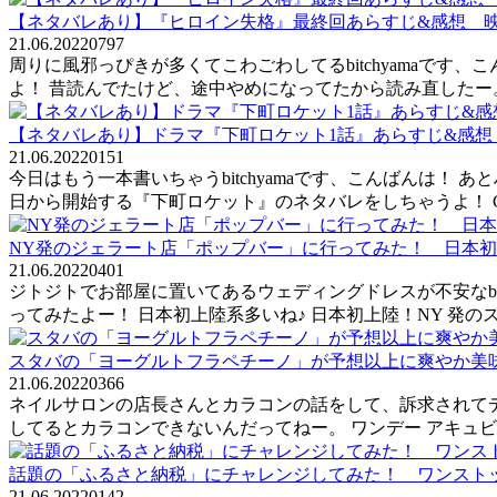
【ネタバレあり】『ヒロイン失格』最終回あらすじ&感想
21.06.2022
0
797
周りに風邪っぴきが多くてこわごわしてるbitchyamaです、こ
よ！ 昔読んでたけど、途中やめになってたから読み直したー
【ネタバレあり】ドラマ『下町ロケット1話』あらすじ&感想 
21.06.2022
0
151
今日はもう一本書いちゃうbitchyamaです、こんばんは！
日から開始する『下町ロケット』のネタバレをしちゃうよ！ C
NY発のジェラート店「ポップバー」に行ってみた！ 日本初上陸
21.06.2022
0
401
ジトジトでお部屋に置いてあるウェディングドレスが不安なbi
ってみたよー！ 日本初上陸系多いね♪ 日本初上陸！NY 発のス
スタバの「ヨーグルトフラペチーノ」が予想以上に爽やか美
21.06.2022
0
366
ネイルサロンの店長さんとカラコンの話をして、訴求されてディ
してるとカラコンできないんだってねー。 ワンデー アキュビュー®
話題の「ふるさと納税」にチャレンジしてみた！ ワンスト
21.06.2022
0
142