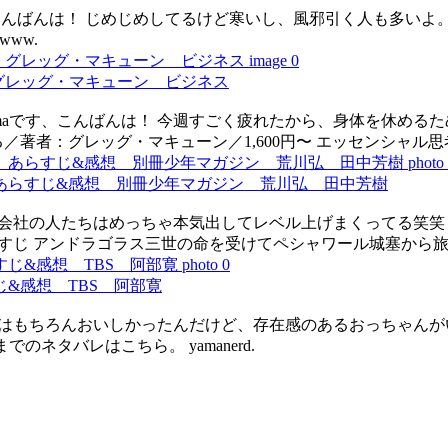
です、こんばんは！ じめじめしてるけど寒いし、風邪引く人も多い
www.
グレッグ・マキューン ビジネス
yamaです、こんばんは！ 今週すごく疲れたから、身体を休め
著者：グレッグ・マキューン／1,600円〜 エッセンシャル思
』あらすじ&感想 別冊少年マガジン 荒川弘 田中芳樹
ばんは！ 会社の人たちはめっちゃ本気出してレベル上げまくってる
om あらすじ アンドラゴラス三世の命を受けてペシャワール城
&感想 TBS 阿部寛
 お食事はもちろんおいしかったんだけど、存在感のあるおっちゃん
でのネタバレはこちら。 yamanerd.