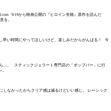
d.com 9/19から映画公開の『ヒロイン失格』原作を読んだ
注意を。
もう少し早い時間にやってほしいけど、楽しみだからがんばる！ 今
のやら…。 スティックジェラート専門店の「ポップバー」に行
ン。
視用にしなかったからクリア感は減るけどいい感じ。 レーシック