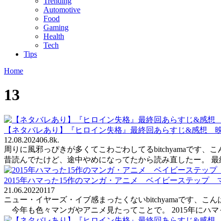
Trending
Automotive
Food
Gaming
Health
Tech
Tips
Home
13
【ネタバレあり】『ヒロイン失格』最終回あらすじ&感想
12.08.2024
0
6.8k.
周りに風邪っぴきが多くてこわごわしてるbitchyamaです、こ
昔読んでたけど、途中やめになってたから読み直したー。 
2015年ハマった15作のマンガ・アニメ ベイビーステップ マギ
21.06.2022
0
117
ニュー・イヤーズ・イブ感まったくないbitchyamaです
今年も色々マンガやアニメ見たってことで。 2015年にハ