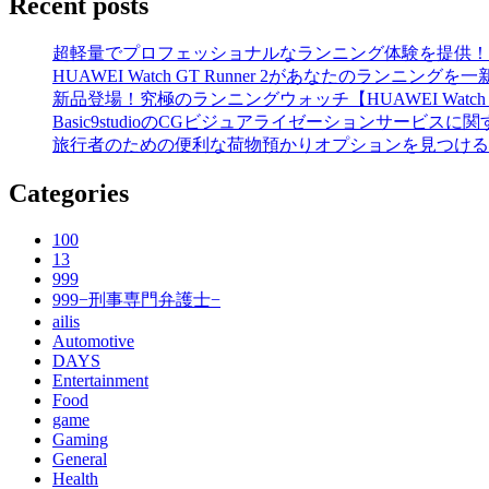
Recent posts
超軽量でプロフェッショナルなランニング体験を提供！【HUAWE
HUAWEI Watch GT Runner 2があなたのランニング
新品登場！究極のランニングウォッチ【HUAWEI Watch 
Basic9studioのCGビジュアライゼーションサービスに
旅行者のための便利な荷物預かりオプションを見つける
Categories
100
13
999
999−刑事専門弁護士−
ailis
Automotive
DAYS
Entertainment
Food
game
Gaming
General
Health