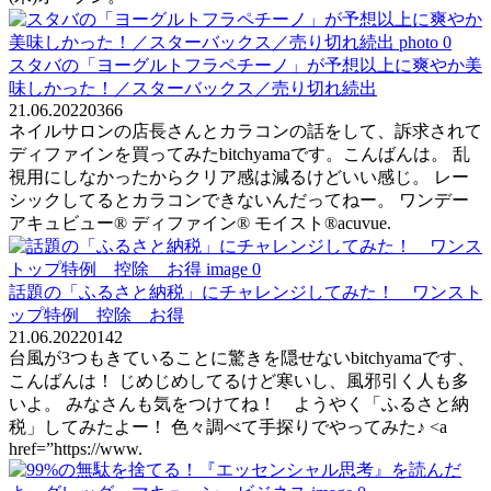
スタバの「ヨーグルトフラペチーノ」が予想以上に爽やか美
味しかった！／スターバックス／売り切れ続出
21.06.2022
0
366
ネイルサロンの店長さんとカラコンの話をして、訴求されて
ディファインを買ってみたbitchyamaです。こんばんは。 乱
視用にしなかったからクリア感は減るけどいい感じ。 レー
シックしてるとカラコンできないんだってねー。 ワンデー
アキュビュー® ディファイン® モイスト®acuvue.
話題の「ふるさと納税」にチャレンジしてみた！ ワンスト
ップ特例 控除 お得
21.06.2022
0
142
台風が3つもきていることに驚きを隠せないbitchyamaです、
こんばんは！ じめじめしてるけど寒いし、風邪引く人も多
いよ。 みなさんも気をつけてね！ ようやく「ふるさと納
税」してみたよー！ 色々調べて手探りでやってみた♪ <a
href=”https://www.