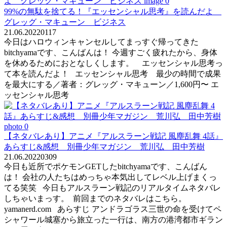
99%の無駄を捨てる！『エッセンシャル思考』を読んだよ
グレッグ・マキューン ビジネス
21.06.2022
0
117
今日はハロウィンキャンセルしてまっすぐ帰ってきた
bitchyamaです、こんばんは！ 今週すごく疲れたから、身体
を休めるためにおとなしくします。 エッセンシャル思考っ
て本を読んだよ！ エッセンシャル思考 最少の時間で成果
を最大にする／著者：グレッグ・マキューン／1,600円〜 エ
ッセンシャル思考
【ネタバレあり】アニメ『アルスラーン戦記 風塵乱舞 4話』
あらすじ&感想 別冊少年マガジン 荒川弘 田中芳樹
21.06.2022
0
309
今日も近所でポケモンGETしたbitchyamaです、こんばん
は！ 会社の人たちはめっちゃ本気出してレベル上げまくっ
てる笑笑 今日もアルスラーン戦記のリアルタイムネタバレ
しちゃいまっす。 前回までのネタバレはこちら。
yamanerd.com あらすじ アンドラゴラス三世の命を受けてペ
シャワール城塞から旅立った一行は、南方の港湾都市ギラン