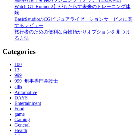
新品登場！究極のランニングウォッチ【HUAWEI
Watch GT Runner 2】がもたらす未来のトレーニング体
験
Basic9studioのCGビジュアライゼーションサービスに関
するレビュー
旅行者のための便利な荷物預かりオプションを見つけ
る方法
Categories
100
13
999
999−刑事専門弁護士−
ailis
Automotive
DAYS
Entertainment
Food
game
Gaming
General
Health