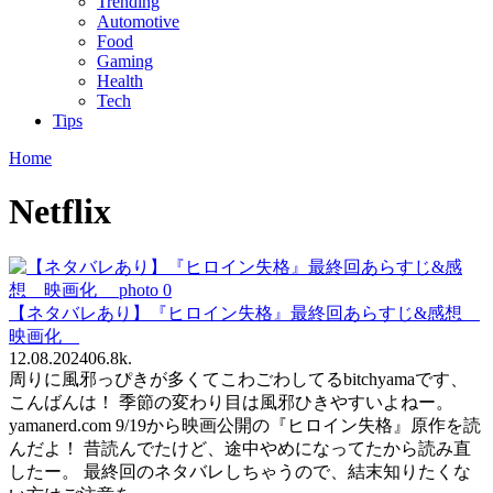
Trending
Automotive
Food
Gaming
Health
Tech
Tips
Home
Netflix
【ネタバレあり】『ヒロイン失格』最終回あらすじ&感想
映画化
12.08.2024
0
6.8k.
周りに風邪っぴきが多くてこわごわしてるbitchyamaです、
こんばんは！ 季節の変わり目は風邪ひきやすいよねー。
yamanerd.com 9/19から映画公開の『ヒロイン失格』原作を読
んだよ！ 昔読んでたけど、途中やめになってたから読み直
したー。 最終回のネタバレしちゃうので、結末知りたくな