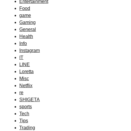
Entertainment
Food
game
Gaming
General
Health
Info
Instagram
IT
LINE
Loretta
Misc
Netflix
re
SHIGETA
sports
Tech
Tips
Trading