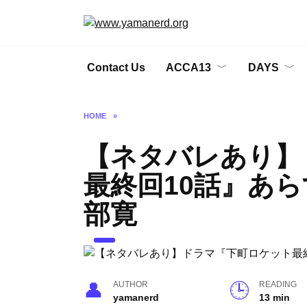
Skip
to
content
Contact Us
ACCA13
DAYS
HOME
»
【ネタバレあり】
最終回10話』あら
部寛
AUTHOR
READING
yamanerd
13 min