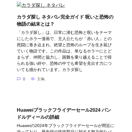
カラダ探し ネタバレ完全ガイド 呪いと恐怖の
物語の結末とは？
「カラダ探し」は、日常に潜む恐怖と呪いをテーマ
にしたホラー漫画で、主人公たちが「赤い人」との
死闘に巻き込まれ、絶望と恐怖のループを生き延び
ていく物語です。この作品は、単なるホラーにとど
まらず、仲間と協力し、困難を乗り越えることで得
られる強い絆や、恐怖の中でも希望を見出す力につ
いても描かれています。カラダ探し
0
3.9k.
Huaweiブラックフライデーセール2024 バン
ドルディールの詳細
Huaweiの2024年ブラックフライデーセールが間近に
迫っており、最先端の技術製品に対する魅力的なバ