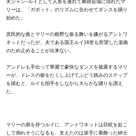
夫ジャン−ルイとして人形を連れて舞踏会場に現れたマ
リーは、「ガボット」のリズムに合わせてダンスを踊り
始めた。
庶民的な曲とマリーの粗野な振る舞いを嫌がるアントワ
ネットだったが、夫である国王ルイ16世も所望した楽曲
のため止めることが出来ない。
アンドレも手伝って華麗で豪快なダンスを披露するマリ
ーが、ドレスの裾をたくし上げてぶどう踏みのステップ
を踏むと、ルイも拍手をしながら大らかな踊りを讃え
た。
マリーの肩を持つルイに、アントワネットは目眩を起こ
して倒れそうになるも、支えたのは派手に着飾った紳士