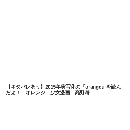
【ネタバレあり】2015年実写化の『orange』を読ん
だよ！ オレンジ 少女漫画 高野苺