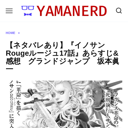
Skip
to
content
HOME
»
【ネタバレあり】『イノサン
Rougeルージュ17話』あらすじ&
感想 グランドジャンプ 坂本眞
一