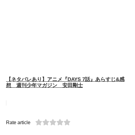
【ネタバレあり】アニメ『DAYS 7話』あらすじ&感
想 週刊少年マガジン 安田剛士
Rate article