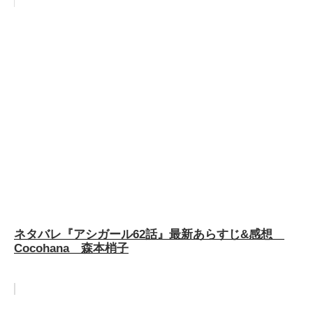
ネタバレ『アシガール62話』最新あらすじ&感想
Cocohana 森本梢子