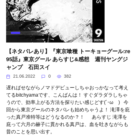
【ネタバレあり】『東京喰種 トーキョーグール:re
95話』東京グール あらすじ&感想 週刊ヤングジ
ャンプ 石田スイ
21.06.2022
0
382
遅ればせながらノマドデビューしちゃおっかなって考え
てるbitchyamaです、こんばんは！ すぐダラダラしちゃ
うので、効率上がる方法を探りたい感じどす(´･ωゞ) 今
回から東京グールのネタバレも始めちゃうよ！ 滝澤を庇
った真戸准特等はどうなるのか？！ あらすじ 滝澤を
庇って六月の赫子に貫かれる真戸は、血を吐きながらも
昔のことを思い出す。