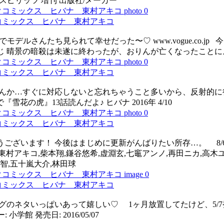
ミックスピリッツ 増刊 出版社/メーカー
コミックス ヒバナ 東村アキコ
間近でモデルさんたち見られて幸せだった〜♡ www.vogue.co
 あらすじ 晴景の暗殺は未遂に終わったが、おりんが亡くなったこ
コミックス ヒバナ 東村アキコ
は！ なんか…すぐに対応しないと忘れちゃうこと多いから、反射
の虎』13話読んだよ♪ ヒバナ 2016年 4/10
コミックス ヒバナ 東村アキコ
ようございます！ 今後はまじめに更新がんばりたい所存…。 8/6
村岡恵,東村アキコ,柴本翔,鎌谷悠希,虚淵玄,七竈アンノ,再田ニカ,
富智,五十嵐大介,林田球
コミックス ヒバナ 東村アキコ
ブログのネタいっぱいあって嬉しい♡ 1ヶ月放置してたけど、5/7
学館 発売日: 2016/05/07