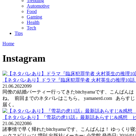
Trending
Automotive
Food
Gaming
Health
Tech
Tips
Home
Instagram
【ネタバレあり】ドラマ『臨床犯罪学者 火村英生の推理10
21.06.2022
0
99
同僚の結婚パーティー行ってきたbitchyamaです、こん
ね。 前回までのネタバレはこちら。 yamanerd.com
届く。
【ネタバレあり】『雪花の虎11話』最新話あらすじ&感想 
21.06.2022
0
86
諸事情で早く帰れたbitchyamaです、こんばんは！ ゆっくり寝
ックスピリッツ 増刊 出版社/メーカー: 小学館 発売日: 2016/01