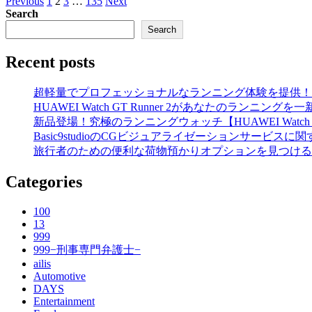
Posts
Previous
1
2
3
…
135
Next
pagination
Search
Search
Recent posts
超軽量でプロフェッショナルなランニング体験を提供！【HUAWE
HUAWEI Watch GT Runner 2があなたのランニング
新品登場！究極のランニングウォッチ【HUAWEI Watch 
Basic9studioのCGビジュアライゼーションサービスに
旅行者のための便利な荷物預かりオプションを見つける
Categories
100
13
999
999−刑事専門弁護士−
ailis
Automotive
DAYS
Entertainment