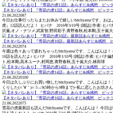
【ネタバレあり】『雪花の虎12話』あらすじ&感想 ビック
21.06.2022
0
87
今日お仕事行ったらまたお休みで嬉しいbitchyamaです、
虎』12話読んだよ！ ヒバナ 2016年3/10号 [雑誌] 作者
沢薫,オノ・ナツメ,武富智,野田彩子,青野春秋,松本剛,五十嵐大
【ネタバレあり】『雪花の虎10話』最新話あらすじ&感想 
21.06.2022
0
74
今週は色々あって疲れちゃったbitchyamaです、こんばんは
10話を読んだよ♪ ヒバナ 2016年1/10号 [雑誌] 作者: 
ト,松本剛,高木ユーナ,村岡恵,青野春秋,五十嵐大介,林田球
【ネタバレあり】『雪花の虎14話』あらすじ&感想 ビック
21.06.2022
0
100
今日は久しぶりにお買い物したbitchyamaです、こんば
くりした(∩´∀｀)∩ 5→9(5時から9時まで)~私に恋したお坊さん
【ネタバレあり】『雪花の虎16話』あらすじ&感想 ビック
21.06.2022
0
75
雪花の虎最新話も読んだbitchyamaです、こんばんは！ 今日