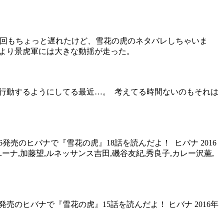
.jp 今回もちょっと遅れたけど、雪花の虎のネタバレしちゃいま
とにより景虎軍には大きな動揺が走った。
的に行動するようにしてる最近…。 考えてる時間ないのもそれは
発売のヒバナで『雪花の虎』18話を読んだよ！ ヒバナ 2016
高木ユーナ,加藤望,ルネッサンス吉田,磯谷友紀,秀良子,カレー沢薫,
発売のヒバナで『雪花の虎』15話を読んだよ！ ヒバナ 2016年