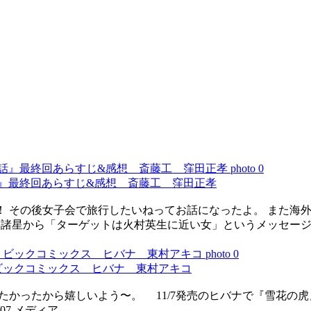
話』最終回あらすじ&感想 斎藤工 窪田正孝
ばんは！ その後女子会で旅行したいねってお話になったよ。 また
 あらすじ 諸星から「ターゲットは火村英生に近い女」というメッ
ビックコミックス ヒバナ 東村アキコ
たかったから嬉しいよう〜。 11/7発売のヒバナで『雪花の虎』11話を
/07 メディア