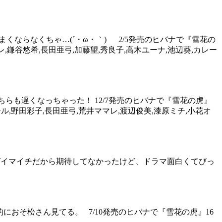
まくならなくちゃ…(´・ω・｀) 2/5発売のヒバナで『雪花の
マレ,鎌谷悠希,長田亜弓,加藤望,秀良子,高木ユーナ,池辺葵,カレー
こちらも遅くなっちゃった！ 12/7発売のヒバナで『雪花の虎』
ムポール,野田彩子,長田亜弓,荒井ママレ,渡辺俊美,漆原ミチ,小花オ
マンガイマイチだから期待してなかったけど、ドラマ面白くてびっ
M的におそ松さん見てる。 7/10発売のヒバナで『雪花の虎』16