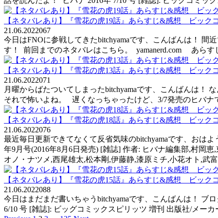
話を読んだよ！ ヒバナ 2016年 7/10 号 [雑誌]: ビッグコ
【ネタバレあり】『雪花の虎19話』あらすじ&感想 ビック
21.06.2022
0
67
今日はFNOに参戦してきたbitchyamaです、こんばんは！ 
す！ 前回までのネタバレはこちら。 yamanerd.com
【ネタバレあり】『雪花の虎13話』あらすじ&感想 ビック
21.06.2022
0
71
月曜からばたついてしまったbitchyamaです、こんばん
それで怖いよね。 遅くなっちゃったけど、3/7発売のヒバナで『雪花
【ネタバレあり】『雪花の虎18話』あらすじ&感想 ビック
21.06.2022
0
76
最近毎日更新できてなくて反省気味のbitchyamaです、おは
年9月号(2016年8月6日発売) [雑誌] 作者: ヒバナ編集部,
オノ・ナツメ,西尾雄太,松本剛,伊藤静,漆原ミチ,小花オト,武
【ネタバレあり】『雪花の虎15話』あらすじ&感想 ビック
21.06.2022
0
88
今日はまだまだ書いちゃうbitchyamaです、こんばんは！ 
6/10 号 [雑誌]: ビッグコミックスピリッツ 増刊 出版社/メーカー: 小