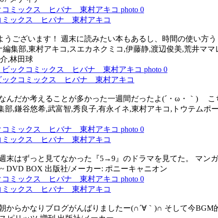
コミックス ヒバナ 東村アキコ
おはようございます！ 週末に読みたい本もあるし、時間の使い方う
: ヒバナ編集部,東村アキコ,スエカネクミコ,伊藤静,渡辺俊美,荒井マ
介,林田球
ビックコミックス ヒバナ 東村アキコ
！ なんだか考えることが多かった一週間だったよ(´・ω・｀) 
ヒバナ編集部,鎌谷悠希,武富智,秀良子,有永イネ,東村アキコ,トウテ
コミックス ヒバナ 東村アキコ
んは！ 週末はずっと見てなかった『5→9』のドラマを見てた。 
~ DVD BOX 出版社/メーカー: ポニーキャニオン
コミックス ヒバナ 東村アキコ
は朝からかなりブログがんばりましたー(∩´∀｀)∩ そして今BG