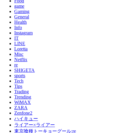
Food
game
Gaming
General
Health
Info
Instagram
IT
LINE
Loretta
Misc
Netflix
re
SHIGETA
sports
Tech
Tips
Trading
Trending
WiMAX
ZARA
Zenfone2
ハイキュー
ライアー×ライアー
東京喰種トーキョーグール:re