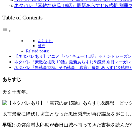
ネタバレ『素敵な彼氏 18話』最新あらすじ&感想 別冊
Table of Contents
あらすじ
感想
Related posts:
【ネタバレあり】アニメ『ハイキュー!! 5話』セカンドシーズ
ネタバレ『素敵な彼氏 19話』最新あらすじ&感想 別冊マーガレ
ネタバレ『黒執事132話 その執事、嘉賞』最新 あらすじ&感想 
あらすじ
天文十五年。
以前景虎に降伏し坊主となった黒田秀忠が再び謀反を起こし
早駆けの弥彦村太郎助が春日山城へ持ってきた書状を読んだ