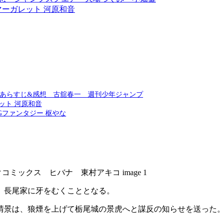
マーガレット 河原和音
ンあらすじ&感想 古舘春一 週刊少年ジャンプ
ット 河原和音
Gファンタジー 枢やな
、長尾家に牙をむくこととなる。
晴景は、狼煙を上げて栃尾城の景虎へと謀反の知らせを送った