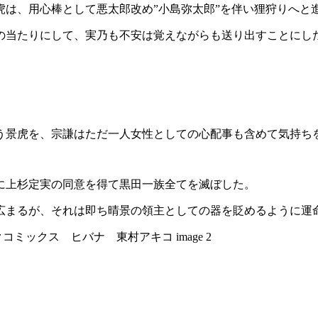
虎は、用心棒として悪太郎改め”小島弥太郎”を伴い狸狩りへと
の当たりにして、実乃も不安は覚えながらも送り出すことにし
う景虎を、宗謙はただ一人女性としての心配事も含めて気持ち
に上杉定実の同意を得て黒田一族全てを滅ぼした。
広まるが、それは即ち晴景の領主としての器を貶めるように運