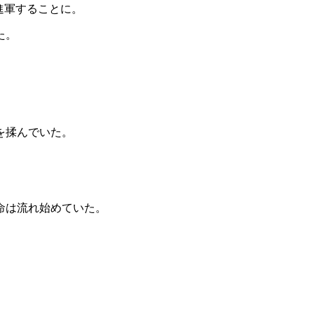
進軍することに。
た。
を揉んでいた。
命は流れ始めていた。