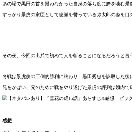
あの場で黒田の首を撥ねなかった自身の落ち度に臍を噛む景
すっかり景虎の家臣として忠誠を誓っている弥太郎の姿を目
その夜、今回の出兵で初めて人を斬ることになるだろうと言
冬戦は景虎側の圧倒的勝利に終わり、黒田秀忠を誅殺した後
兄をかばい、兄のために戦をやり遂げた景虎の評判は領内で
感想