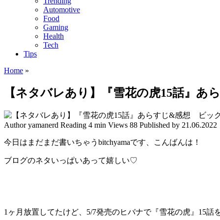
Trending
Automotive
Food
Gaming
Health
Tech
Tips
Home
»
【ネタバレあり】『雪花の虎15話』あ
Author
yamanerd
Reading
4 min
Views
88
Published by
21.06.2022
今日はまだまだ書いちゃうbitchyamaです、こんばんは！
ブログのネタいっぱいあって嬉しい♡
1ヶ月放置してたけど、5/7発売のヒバナで『雪花の虎』15話