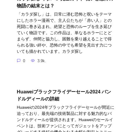
物語の結末とは？
「カラダ探し」は、日常に潜む恐怖と呪いをテーマ
にしたホラー漫画で、主人公たちが「赤い人」との
死闘に巻き込まれ、絶望と恐怖のループを生き延び
ていく物語です。この作品は、単なるホラーにとど
まらず、仲間と協力し、困難を乗り越えることで得
られる強い絆や、恐怖の中でも希望を見出す力につ
いても描かれています。カラダ探し
0
3.9k.
Huaweiブラックフライデーセール2024 バン
ドルディールの詳細
Huaweiの2024年ブラックフライデーセールが間近に
迫っており、最先端の技術製品に対する魅力的なバ
ンドルディールが提供されます。Huaweiのセールイ
ベントは、技術ファンにとってガジェットをアップ
グレードする絶好の機会となる大幅な割引とユニー