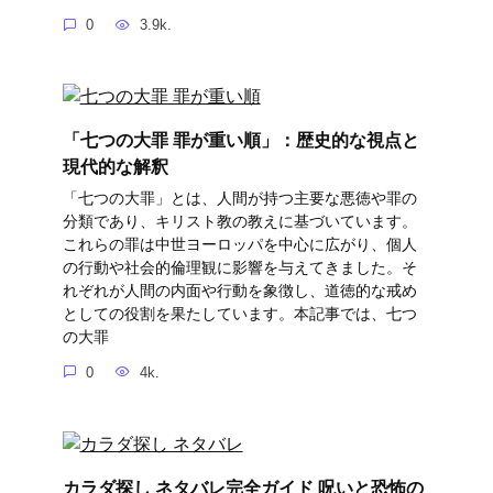
0
3.9k.
「七つの大罪 罪が重い順」：歴史的な視点と
現代的な解釈
「七つの大罪」とは、人間が持つ主要な悪徳や罪の
分類であり、キリスト教の教えに基づいています。
これらの罪は中世ヨーロッパを中心に広がり、個人
の行動や社会的倫理観に影響を与えてきました。そ
れぞれが人間の内面や行動を象徴し、道徳的な戒め
としての役割を果たしています。本記事では、七つ
の大罪
0
4k.
カラダ探し ネタバレ完全ガイド 呪いと恐怖の