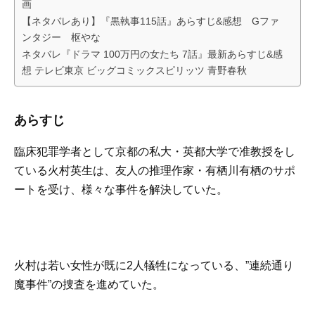
画
【ネタバレあり】『黒執事115話』あらすじ&感想 Gファ
ンタジー 枢やな
ネタバレ『ドラマ 100万円の女たち 7話』最新あらすじ&感
想 テレビ東京 ビッグコミックスピリッツ 青野春秋
あらすじ
臨床犯罪学者として京都の私大・英都大学で准教授をし
ている火村英生は、友人の推理作家・有栖川有栖のサポ
ートを受け、様々な事件を解決していた。
火村は若い女性が既に2人犠牲になっている、”連続通り
魔事件”の捜査を進めていた。