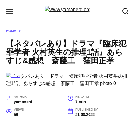
Skip
to
content
HOME
»
【ネタバレあり】ドラマ『臨床犯
罪学者 火村英生の推理1話』あら
すじ&感想 斎藤工 窪田正孝
AUTHOR
READING
yamanerd
7 min
VIEWS
PUBLISHED BY
50
21.06.2022