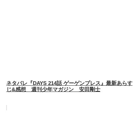
ネタバレ『DAYS 214話 ゲーゲンプレス』最新あらす
じ&感想 週刊少年マガジン 安田剛士