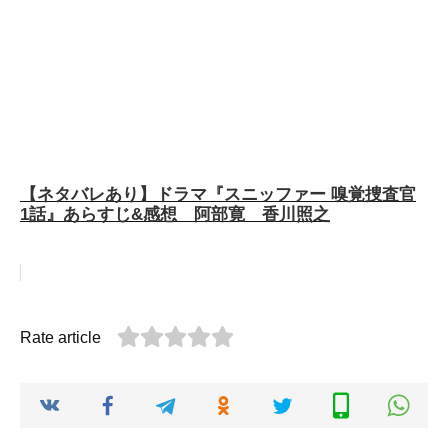
【ネタバレあり】ドラマ『スニッファー 嗅覚捜査官
1話』あらすじ&感想 阿部寛 香川照之
Rate article