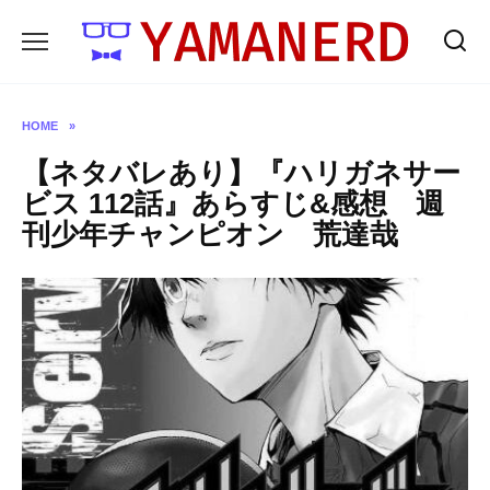
Skip
to
content
HOME
»
【ネタバレあり】『ハリガネサー
ビス 112話』あらすじ&感想 週
刊少年チャンピオン 荒達哉