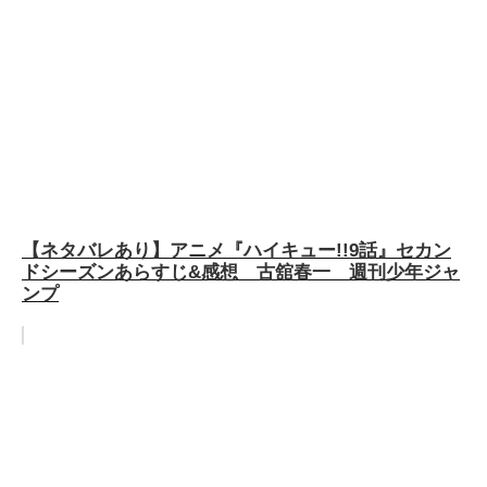
【ネタバレあり】アニメ『ハイキュー!!9話』セカン
ドシーズンあらすじ&感想 古舘春一 週刊少年ジャ
ンプ