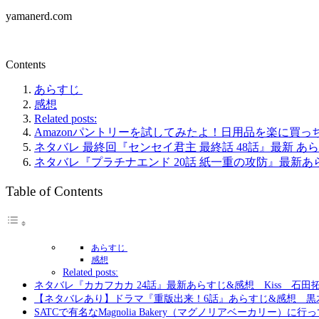
yamanerd.com
Contents
あらすじ
感想
Related posts:
Amazonパントリーを試してみたよ！日用品を楽に買
ネタバレ 最終回『センセイ君主 最終話 48話』最新 あ
ネタバレ『プラチナエンド 20話 紙一重の攻防』最新あ
Table of Contents
あらすじ
感想
Related posts:
ネタバレ『カカフカカ 24話』最新あらすじ&感想 Kiss 石田
【ネタバレあり】ドラマ『重版出来！6話』あらすじ&感想 黒
SATCで有名なMagnolia Bakery（マグノリアベーカリー