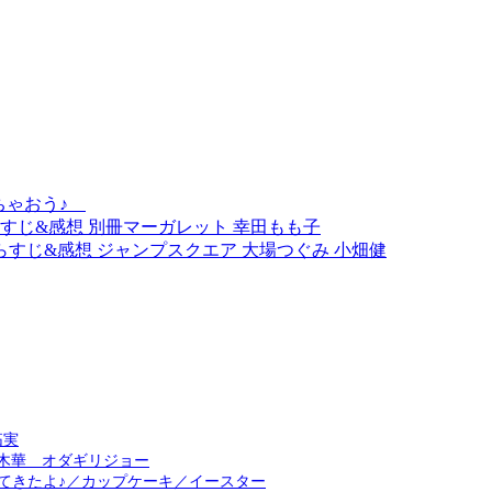
っちゃおう♪
らすじ&感想 別冊マーガレット 幸田もも子
らすじ&感想 ジャンプスクエア 大場つぐみ 小畑健
拓実
木華 オダギリジョー
）に行ってきたよ♪／カップケーキ／イースター