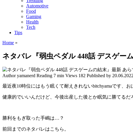
Trending
Automotive
Food
Gaming
Health
Tech
Tips
Home
»
ネタバレ『弱虫ペダル 448話 デスゲー
Author
yamanerd
Reading
7 min
Views
182
Published by
20.06.202
最近夜10時位にはもう眠くて耐えきれないbitchyamaです、
健康的でいいんだけど、今後出産した後とか眠気に勝てるだ
勝利をもぎ取った手嶋は…？
前回までのネタバレはこちら。