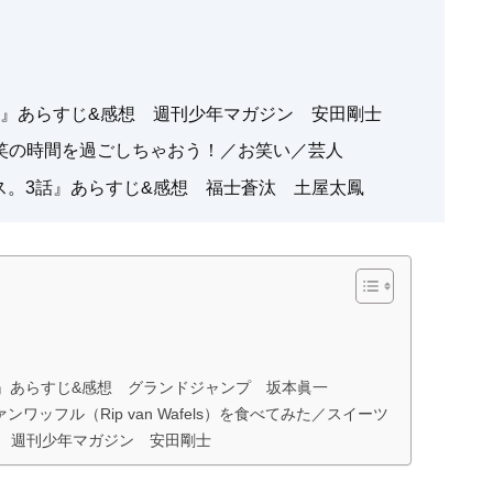
4話』あらすじ&感想 週刊少年マガジン 安田剛士
爆笑の時間を過ごしちゃおう！／お笑い／芸人
ス。3話』あらすじ&感想 福士蒼汰 土屋太鳳
話』あらすじ&感想 グランドジャンプ 坂本眞一
ッフル（Rip van Wafels）を食べてみた／スイーツ
感想 週刊少年マガジン 安田剛士