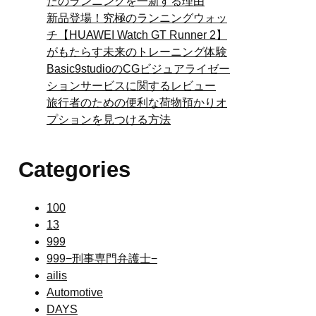
たのランニングを一新する理由
新品登場！究極のランニングウォッ
チ【HUAWEI Watch GT Runner 2】
がもたらす未来のトレーニング体験
Basic9studioのCGビジュアライゼー
ションサービスに関するレビュー
旅行者のための便利な荷物預かりオ
プションを見つける方法
Categories
100
13
999
999−刑事専門弁護士−
ailis
Automotive
DAYS