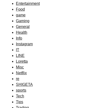
Entertainment
Food
game
Gaming
General
Health
Info
Instagram
IT
LINE
Loretta
Misc
Netflix
re
SHIGETA
sports
Tech
Tips
Trading