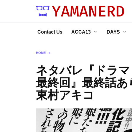
Skip
to
content
Contact Us
ACCA13
DAYS
HOME
»
ネタバレ『ドラマ
最終回』最終話あ
東村アキコ