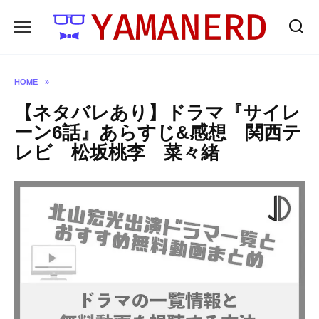
Skip
to
content
HOME
»
【ネタバレあり】ドラマ『サイレ
ーン6話』あらすじ&感想 関西テ
レビ 松坂桃李 菜々緒