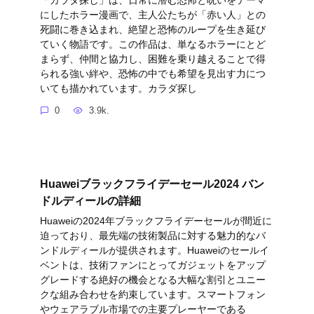
にしたホラー漫画で、主人公たちが「赤い人」との
死闘に巻き込まれ、絶望と恐怖のループを生き延び
ていく物語です。この作品は、単なるホラーにとど
まらず、仲間と協力し、困難を乗り越えることで得
られる強い絆や、恐怖の中でも希望を見出す力につ
いても描かれています。カラダ探し
0
3.9k.
Huaweiブラックフライデーセール2024 バン
ドルディールの詳細
Huaweiの2024年ブラックフライデーセールが間近に
迫っており、最先端の技術製品に対する魅力的なバ
ンドルディールが提供されます。Huaweiのセールイ
ベントは、技術ファンにとってガジェットをアップ
グレードする絶好の機会となる大幅な割引とユニー
クな組み合わせを約束しています。スマートフォン
やウェアラブル市場での主要プレーヤーである