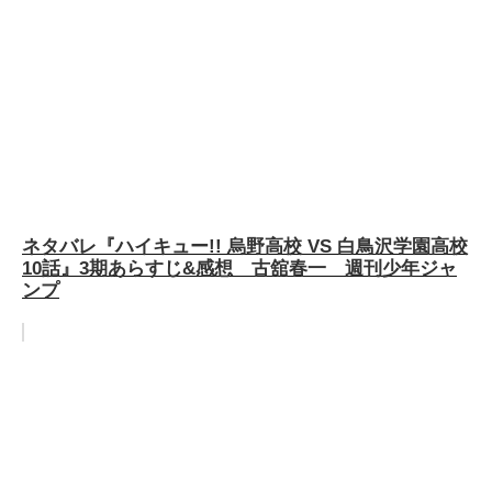
ネタバレ『ハイキュー!! 烏野高校 VS 白鳥沢学園高校
10話』3期あらすじ&感想 古舘春一 週刊少年ジャ
ンプ