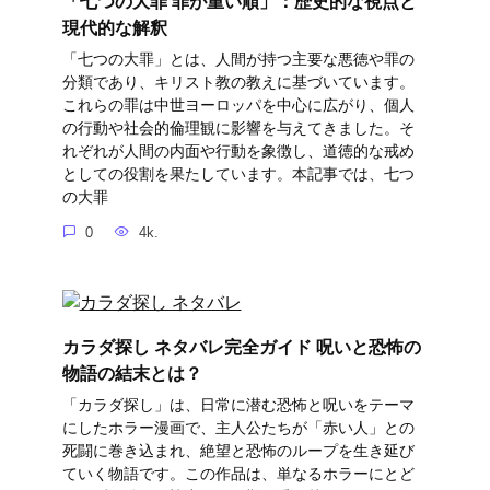
「七つの大罪 罪が重い順」：歴史的な視点と
現代的な解釈
「七つの大罪」とは、人間が持つ主要な悪徳や罪の
分類であり、キリスト教の教えに基づいています。
これらの罪は中世ヨーロッパを中心に広がり、個人
の行動や社会的倫理観に影響を与えてきました。そ
れぞれが人間の内面や行動を象徴し、道徳的な戒め
としての役割を果たしています。本記事では、七つ
の大罪
0
4k.
カラダ探し ネタバレ完全ガイド 呪いと恐怖の
物語の結末とは？
「カラダ探し」は、日常に潜む恐怖と呪いをテーマ
にしたホラー漫画で、主人公たちが「赤い人」との
死闘に巻き込まれ、絶望と恐怖のループを生き延び
ていく物語です。この作品は、単なるホラーにとど