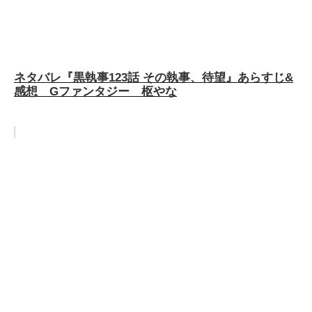
ネタバレ『黒執事123話 その執事、待望』あらすじ&
感想 Gファンタジー 枢やな