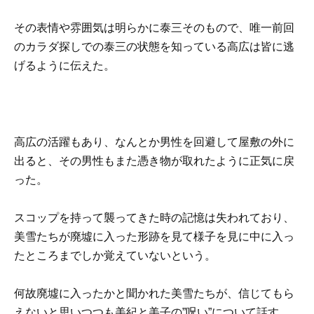
その表情や雰囲気は明らかに泰三そのもので、唯一前回
のカラダ探しでの泰三の状態を知っている高広は皆に逃
げるように伝えた。
高広の活躍もあり、なんとか男性を回避して屋敷の外に
出ると、その男性もまた憑き物が取れたように正気に戻
った。
スコップを持って襲ってきた時の記憶は失われており、
美雪たちが廃墟に入った形跡を見て様子を見に中に入っ
たところまでしか覚えていないという。
何故廃墟に入ったかと聞かれた美雪たちが、信じてもら
えないと思いつつも美紀と美子の”呪い”について話す