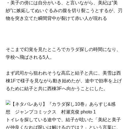
・美子の傍には自分がいる、と言いながら、美紀は”美
紗”に嫉妬してぬいぐるみの腹を切り裂こうとするが、刃
物を突き立てた瞬間背中が裂けて赤い人が現れる
そこまで幻覚を見たところでカラダ探しの時間になり、
学校へ飛ばされる5人。
まず武司から狙われそうな高広と結子と共に、美雪は西
棟1Fで様子を見ながら動き始めたが、途中で効率を上げ
るために結子と共に西棟3Fへ向かうことにした。
トイレを探している途中で、結子が呟いた「美紀と美子
が仲良くなれば呪いは解けるのでは？」という言葉に、