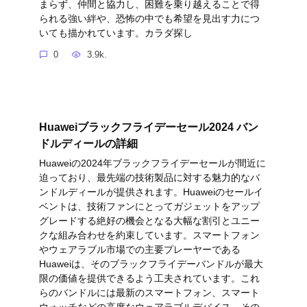
まらず、仲間と協力し、困難を乗り越えることで得
られる強い絆や、恐怖の中でも希望を見出す力につ
いても描かれています。カラダ探し
0
3.9k.
Huaweiブラックフライデーセール2024 バン
ドルディールの詳細
Huaweiの2024年ブラックフライデーセールが間近に
迫っており、最先端の技術製品に対する魅力的なバ
ンドルディールが提供されます。Huaweiのセールイ
ベントは、技術ファンにとってガジェットをアップ
グレードする絶好の機会となる大幅な割引とユニー
クな組み合わせを約束しています。スマートフォン
やウェアラブル市場での主要プレーヤーである
Huaweiは、そのブラックフライデーバンドルが最大
限の価値を提供できるよう工夫されています。これ
らのバンドルには最新のスマートフォン、スマート
ウォッチなどの高度なウェアラブルデバイス、その