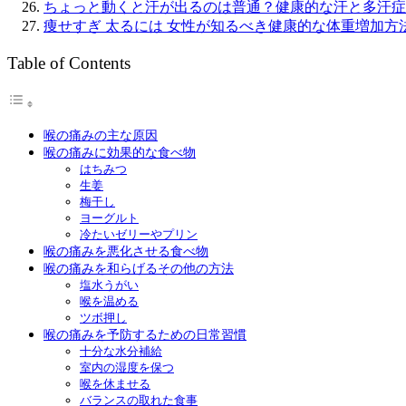
ちょっと動くと汗が出るのは普通？健康的な汗と多汗症
痩せすぎ 太るには 女性が知るべき健康的な体重増加方
Table of Contents
喉の痛みの主な原因
喉の痛みに効果的な食べ物
はちみつ
生姜
梅干し
ヨーグルト
冷たいゼリーやプリン
喉の痛みを悪化させる食べ物
喉の痛みを和らげるその他の方法
塩水うがい
喉を温める
ツボ押し
喉の痛みを予防するための日常習慣
十分な水分補給
室内の湿度を保つ
喉を休ませる
バランスの取れた食事