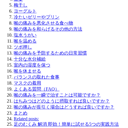
梅干し
ヨーグルト
冷たいゼリーやプリン
喉の痛みを悪化させる食べ物
喉の痛みを和らげるその他の方法
塩水うがい
喉を温める
ツボ押し
喉の痛みを予防するための日常習慣
十分な水分補給
室内の湿度を保つ
喉を休ませる
バランスの取れた食事
マスクの着用
よくある質問（FAQ）
喉の痛みを一瞬で治すことは可能ですか？
はちみつはどのように摂取すれば良いですか？
喉の痛みが長引く場合はどうすれば良いですか？
まとめ
Related posts:
足のむくみ 解消 即効！簡単に試せる5つの実践方法