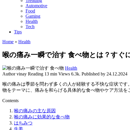
Trending
Automotive
Food
Gaming
Health
Tech
Tips
Home
»
Health
喉の痛み一瞬で治す 食べ物とは？すぐ
Health
Author
vinay
Reading
13 min
Views
6.3k.
Published by
24.12.2024
喉の痛みは季節を問わず多くの人が経験する不快な症状です
物をテーマに、痛みを和らげる具体的な食べ物やケア方法を
Contents
喉の痛みの主な原因
喉の痛みに効果的な食べ物
はちみつ
生姜