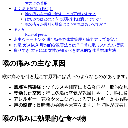
マスクの着用
よくある質問（FAQ）
喉の痛みを一瞬で治すことは可能ですか？
はちみつはどのように摂取すれば良いですか？
喉の痛みが長引く場合はどうすれば良いですか？
まとめ
Related posts:
水中ウォーキング 週1 効果で体重管理と筋力アップを実現
お腹 ガス抜き 即効的な改善法とは？日常に取り入れたい習慣
痩せすぎ 太るには 女性が知るべき健康的な体重増加方法
喉の痛みの主な原因
喉の痛みを引き起こす原因には以下のようなものがあります
風邪や感染症
：ウイルスや細菌による炎症が一般的な原
乾燥した空気
：特に冬場は空気が乾燥しやすく、喉に負
アレルギー
：花粉やダニなどによるアレルギー反応も喉
声の酷使
：長時間の会話や大声を出すことで喉が疲労し
喉の痛みに効果的な食べ物