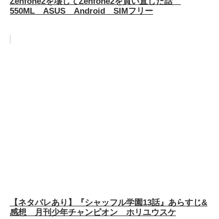
Zenfone2を壊してZenfone2を買い直した話
550ML ASUS Android SIMフリー
【ネタバレあり】『シャッフル学園13話』あらすじ&
感想 月刊少年チャンピオン ホリユウスケ