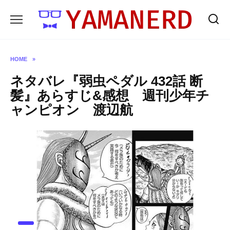
Skip
to
content
HOME
»
ネタバレ『弱虫ペダル 432話 断
髪』あらすじ&感想 週刊少年チ
ャンピオン 渡辺航