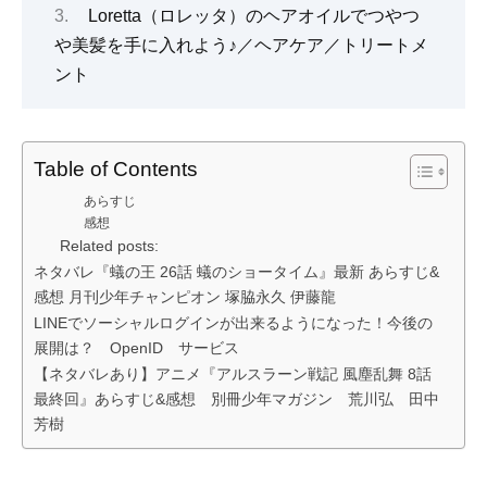
Loretta（ロレッタ）のヘアオイルでつやつ
や美髪を手に入れよう♪／ヘアケア／トリートメ
ント
Table of Contents
あらすじ
感想
Related posts:
ネタバレ『蟻の王 26話 蟻のショータイム』最新 あらすじ&
感想 月刊少年チャンピオン 塚脇永久 伊藤龍
LINEでソーシャルログインが出来るようになった！今後の
展開は？ OpenID サービス
【ネタバレあり】アニメ『アルスラーン戦記 風塵乱舞 8話
最終回』あらすじ&感想 別冊少年マガジン 荒川弘 田中
芳樹