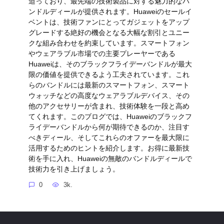
迫っており、最先端の技術製品に対する魅力的なバ
ンドルディールが提供されます。Huaweiのセールイ
ベントは、技術ファンにとってガジェットをアップ
グレードする絶好の機会となる大幅な割引とユニー
クな組み合わせを約束しています。スマートフォン
やウェアラブル市場での主要プレーヤーである
Huaweiは、そのブラックフライデーバンドルが最大
限の価値を提供できるよう工夫されています。これ
らのバンドルには最新のスマートフォン、スマート
ウォッチなどの高度なウェアラブルデバイス、その
他のアクセサリーが含まれ、技術体験を一段と高め
てくれます。このブログでは、Huaweiのブラックフ
ライデーバンドルから何が期待できるのか、注目す
べきディール、そしてこれらのオファーを最大限に
活用するためのヒントを紹介します。お得に最新技
術を手に入れ、Huaweiの無敵のバンドルディールで
技術力を引き上げましょう。
0
3k.