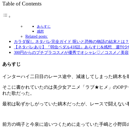
Table of Contents
あらすじ
感想
Related posts:
カラダ探し ネタバレ完全ガイド 呪いと恐怖の物語の結末とは？
【ネタバレあり】『弱虫ペダル418話』あらすじ&感想 週刊
300円からのプチプラコスメが優秀でオシャレ♡／コスメ／美容
あらすじ
インターハイ二日目のレース途中、減速してしまった鏑木を助
そこに書かれていたのは美少女アニメ「ラブ★ヒメ」のOP
れた歌だった。
最初は恥ずかしがっていた鏑木だったが、レースで闘えない
前方の鳴子と今泉に追いつくために走っていた手嶋と小野田