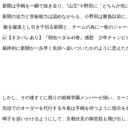
新開は手嶋を一瞬で抜き去り、”山王”小野田に「どちらが先
新開の迫力と登板能力は認めながらも、小野田は勝負以前に
敵を蹴落とし引き千切る新開と、チームの為に一枚のジャー
最終的に新開が一歩早く先頭へ追いついたかのように思えた
しかし、その後すぐに残りの箱根学園メンバーが揃い、エー
先頭でのオーダーを代行する今泉は手嶋を待つように指示を
鳴子を追いかけるようにして、京都伏見の御堂筋も飛び出し