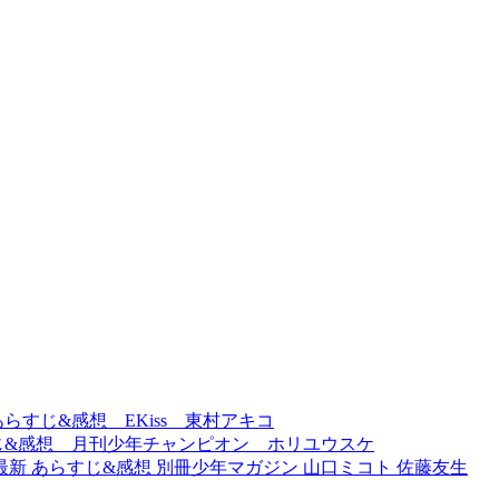
らすじ&感想 EKiss 東村アキコ
じ&感想 月刊少年チャンピオン ホリユウスケ
最新 あらすじ&感想 別冊少年マガジン 山口ミコト 佐藤友生