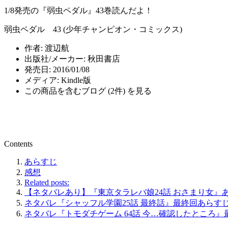
1/8発売の『弱虫ペダル』43巻読んだよ！
弱虫ペダル 43 (少年チャンピオン・コミックス)
作者:
渡辺航
出版社/メーカー:
秋田書店
発売日:
2016/01/08
メディア:
Kindle版
この商品を含むブログ (2件) を見る
Contents
あらすじ
感想
Related posts:
【ネタバレあり】『東京タラレバ娘24話 おさまり女』あ
ネタバレ『シャッフル学園25話 最終話』最終回あらす
ネタバレ『トモダチゲーム 64話 今…確認したところ』