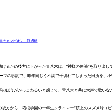
少年チャンピオン 渡辺航
けるため後方に下がった青八木は、”神様の便箋”を取り出し
テーマの歌詞で、昨年同じく不調で千切れてしまった田所を、
事のほうがかっこわるいと感じて、青八木と共に大声で歌いな
の後方から、箱根学園の一年生クライマー”頂上のスズメ蜂（ピ