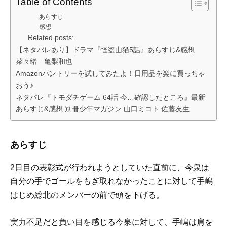
Table of Contents
あらすじ
感想
Related posts:
【ネタバレあり】ドラマ『怪盗山猫5話』あらすじ&感想
菜々緒 亀梨和也
Amazonパントリーを試してみたよ！日用品を楽に買っちゃ
おう♪
ネタバレ『トモダチゲーム 64話 今…確認したところ』最新
あらすじ&感想 別冊少年マガジン 山口ミコト 佐藤友生
あらすじ
2日目の表彰式が行われようとしていた直前に、今泉は
自分の手でゴールをもぎ取れなかったことに対して手嶋
はじめ総北のメンバーの前で頭を下げる。
実力不足だと負い目を感じる今泉に対して、手嶋は肩を