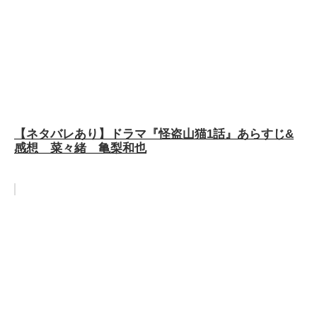
【ネタバレあり】ドラマ『怪盗山猫1話』あらすじ&
感想 菜々緒 亀梨和也