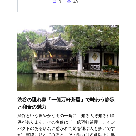
0
40
渋谷の隠れ家「一億万軒茶屋」で味わう静寂
と和食の魅力
渋谷という賑やかな街の一角に、知る人ぞ知る和食
処があります。その名前は「一億万軒茶屋」。イン
パクトのある店名に惹かれて足を運ぶ人も多いです
が、実際に訪れてみると、その魅力は名前以上に奥