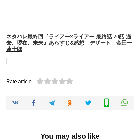
ネタバレ最終回『ライアー×ライアー 最終話 70話 過
去、現在、未来』あらすじ&感想 デザート 金田一
蓮十郎
Rate article
You may also like