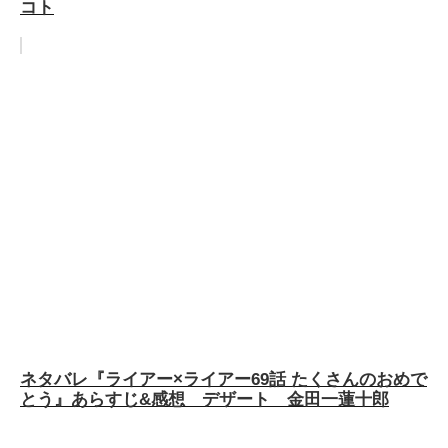
コト
ネタバレ『ライアー×ライアー69話 たくさんのおめで
とう』あらすじ&感想 デザート 金田一蓮十郎