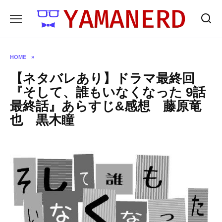
Skip
to
content
HOME
»
【ネタバレあり】ドラマ最終回
『そして、誰もいなくなった 9話
最終話』あらすじ&感想 藤原竜
也 黒木瞳