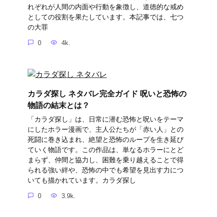
れぞれが人間の内面や行動を象徴し、道徳的な戒め
としての役割を果たしています。本記事では、七つ
の大罪
0
4k.
カラダ探し ネタバレ完全ガイド 呪いと恐怖の
物語の結末とは？
「カラダ探し」は、日常に潜む恐怖と呪いをテーマ
にしたホラー漫画で、主人公たちが「赤い人」との
死闘に巻き込まれ、絶望と恐怖のループを生き延び
ていく物語です。この作品は、単なるホラーにとど
まらず、仲間と協力し、困難を乗り越えることで得
られる強い絆や、恐怖の中でも希望を見出す力につ
いても描かれています。カラダ探し
0
3.9k.