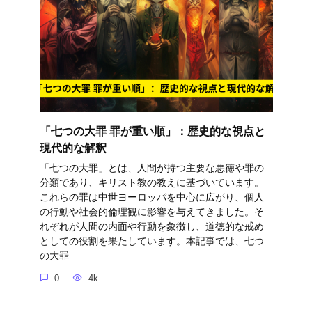
「七つの大罪 罪が重い順」：歴史的な視点と
現代的な解釈
「七つの大罪」とは、人間が持つ主要な悪徳や罪の
分類であり、キリスト教の教えに基づいています。
これらの罪は中世ヨーロッパを中心に広がり、個人
の行動や社会的倫理観に影響を与えてきました。そ
れぞれが人間の内面や行動を象徴し、道徳的な戒め
としての役割を果たしています。本記事では、七つ
の大罪
0
4k.