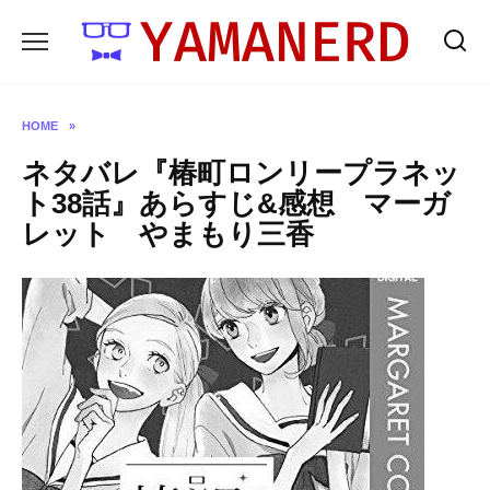
Skip
to
content
HOME
»
ネタバレ『椿町ロンリープラネッ
ト38話』あらすじ&感想 マーガ
レット やまもり三香