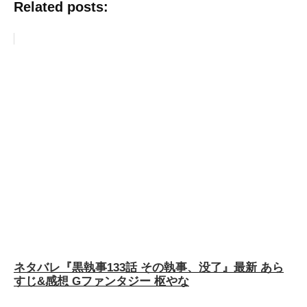
Related posts:
ネタバレ『黒執事133話 その執事、没了』最新 あら
すじ&感想 Gファンタジー 枢やな