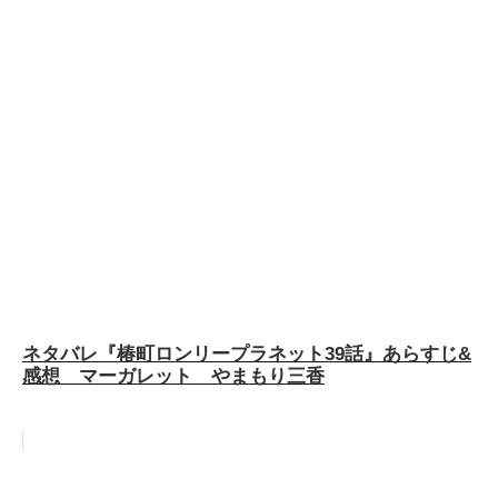
ネタバレ『椿町ロンリープラネット39話』あらすじ&
感想 マーガレット やまもり三香