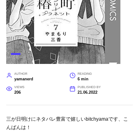
AUTHOR
READING
yamanerd
6 min
VIEWS
PUBLISHED BY
206
21.06.2022
三が日明けにネタバレ豊富で嬉しいbitchyamaです、こ
んばんは！