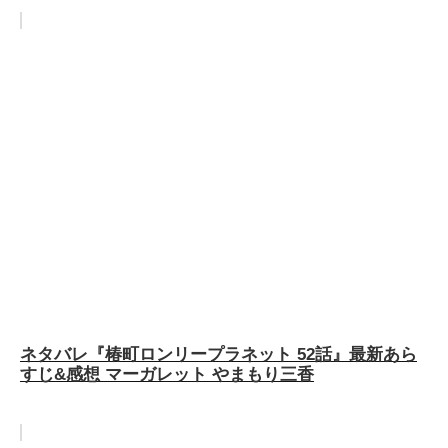
ネタバレ『椿町ロンリープラネット 52話』最新あら
すじ&感想 マーガレット やまもり三香