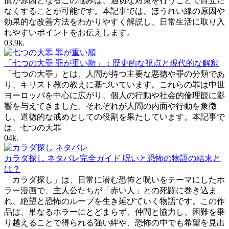
慣が原因となるこの悩みは、適切な対策を行うことで目立た
なくすることが可能です。本記事では、ほうれい線の原因や
効果的な改善方法をわかりやすく解説し、日常生活に取り入
れやすいポイントをお伝えします。
0
3.9k.
「七つの大罪 罪が重い順」：歴史的な視点と現代的な解釈
「七つの大罪」とは、人間が持つ主要な悪徳や罪の分類であ
り、キリスト教の教えに基づいています。これらの罪は中世
ヨーロッパを中心に広がり、個人の行動や社会的倫理観に影
響を与えてきました。それぞれが人間の内面や行動を象徴
し、道徳的な戒めとしての役割を果たしています。本記事で
は、七つの大罪
0
4k.
カラダ探し ネタバレ完全ガイド 呪いと恐怖の物語の結末と
は？
「カラダ探し」は、日常に潜む恐怖と呪いをテーマにしたホ
ラー漫画で、主人公たちが「赤い人」との死闘に巻き込ま
れ、絶望と恐怖のループを生き延びていく物語です。この作
品は、単なるホラーにとどまらず、仲間と協力し、困難を乗
り越えることで得られる強い絆や、恐怖の中でも希望を見出