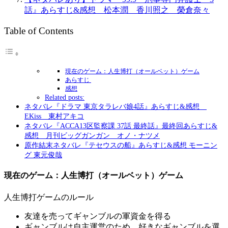
話』あらすじ&感想 松本潤 香川照之 榮倉奈々
Table of Contents
現在のゲーム：人生博打（オールベット）ゲーム
あらすじ
感想
Related posts:
ネタバレ『ドラマ 東京タラレバ娘4話』あらすじ&感想
EKiss 東村アキコ
ネタバレ『ACCA13区監察課 37話 最終話』最終回あらすじ&
感想 月刊ビッグガンガン オノ・ナツメ
原作結末ネタバレ『テセウスの船』あらすじ&感想 モーニン
グ 東元俊哉
現在のゲーム：人生博打（オールベット）ゲーム
人生博打ゲームのルール
友達を売ってギャンブルの軍資金を得る
ギャンブルは自主運営のため、好きなギャンブルを選