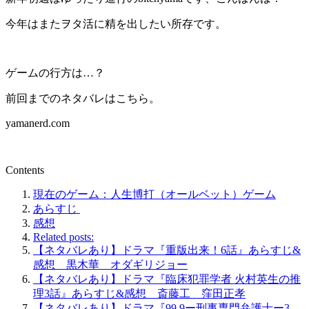
今年はまたヲタ活に精を出したい所存です。
ゲームの行方は…？
前回までのネタバレはこちら。
yamanerd.com
Contents
現在のゲーム：人生博打（オールベット）ゲーム
あらすじ
感想
Related posts:
【ネタバレあり】ドラマ『重版出来！6話』あらすじ&
感想 黒木華 オダギリジョー
【ネタバレあり】ドラマ『臨床犯罪学者 火村英生の推
理3話』あらすじ&感想 斎藤工 窪田正孝
【ネタバレあり】ドラマ『99.9ー刑事専門弁護士ー3