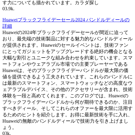
す力についても描かれています。カラダ探し
0
3.9k.
Huaweiブラックフライデーセール2024 バンドルディールの
詳細
Huaweiの2024年ブラックフライデーセールが間近に迫って
おり、最先端の技術製品に対する魅力的なバンドルディール
が提供されます。Huaweiのセールイベントは、技術ファン
にとってガジェットをアップグレードする絶好の機会となる
大幅な割引とユニークな組み合わせを約束しています。スマ
ートフォンやウェアラブル市場での主要プレーヤーである
Huaweiは、そのブラックフライデーバンドルが最大限の価
値を提供できるよう工夫されています。これらのバンドルに
は最新のスマートフォン、スマートウォッチなどの高度なウ
ェアラブルデバイス、その他のアクセサリーが含まれ、技術
体験を一段と高めてくれます。このブログでは、Huaweiの
ブラックフライデーバンドルから何が期待できるのか、注目
すべきディール、そしてこれらのオファーを最大限に活用す
るためのヒントを紹介します。お得に最新技術を手に入れ、
Huaweiの無敵のバンドルディールで技術力を引き上げまし
ょう。
0
3k.