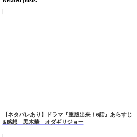
Related posts:
【ネタバレあり】ドラマ『重版出来！6話』あらすじ
&感想 黒木華 オダギリジョー