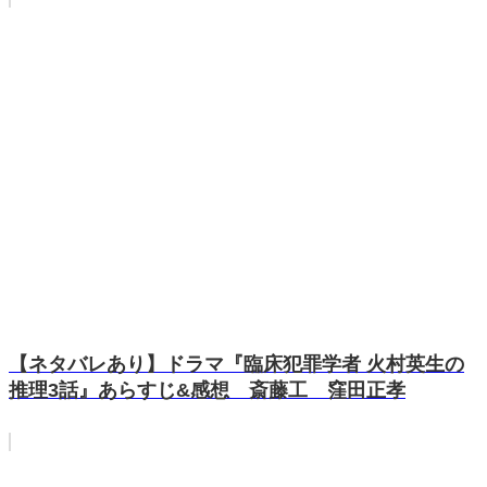
【ネタバレあり】ドラマ『臨床犯罪学者 火村英生の
推理3話』あらすじ&感想 斎藤工 窪田正孝