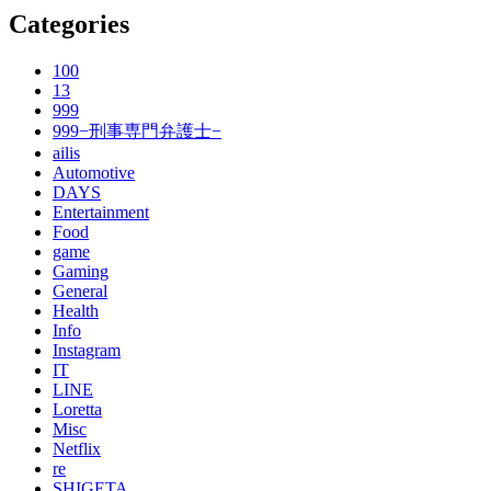
Categories
100
13
999
999−刑事専門弁護士−
ailis
Automotive
DAYS
Entertainment
Food
game
Gaming
General
Health
Info
Instagram
IT
LINE
Loretta
Misc
Netflix
re
SHIGETA