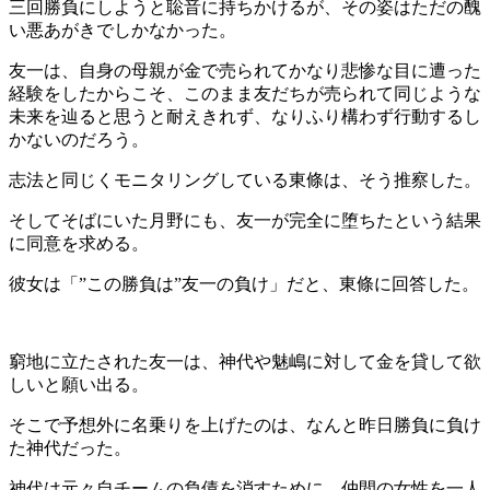
三回勝負にしようと聡音に持ちかけるが、その姿はただの醜
い悪あがきでしかなかった。
友一は、自身の母親が金で売られてかなり悲惨な目に遭った
経験をしたからこそ、このまま友だちが売られて同じような
未来を辿ると思うと耐えきれず、なりふり構わず行動するし
かないのだろう。
志法と同じくモニタリングしている東條は、そう推察した。
そしてそばにいた月野にも、友一が完全に堕ちたという結果
に同意を求める。
彼女は「”この勝負は”友一の負け」だと、東條に回答した。
窮地に立たされた友一は、神代や魅嶋に対して金を貸して欲
しいと願い出る。
そこで予想外に名乗りを上げたのは、なんと昨日勝負に負け
た神代だった。
神代は元々自チームの負債を消すために、仲間の女性を一人