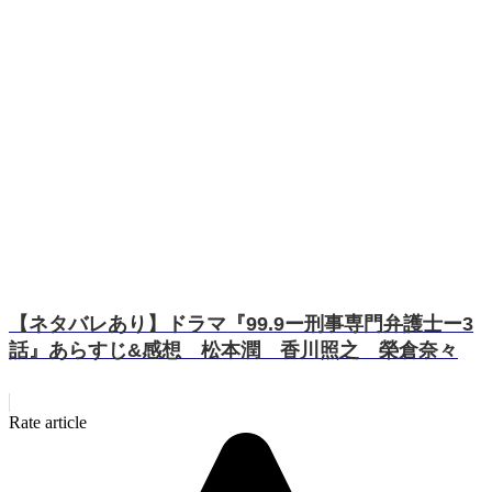
【ネタバレあり】ドラマ『99.9ー刑事専門弁護士ー3
話』あらすじ&感想 松本潤 香川照之 榮倉奈々
Rate article