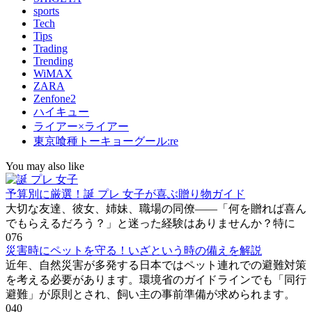
sports
Tech
Tips
Trading
Trending
WiMAX
ZARA
Zenfone2
ハイキュー
ライアー×ライアー
東京喰種トーキョーグール:re
You may also like
予算別に厳選！誕 プレ 女子が喜ぶ贈り物ガイド
大切な友達、彼女、姉妹、職場の同僚――「何を贈れば喜ん
でもらえるだろう？」と迷った経験はありませんか？特に
0
76
災害時にペットを守る！いざという時の備えを解説
近年、自然災害が多発する日本ではペット連れでの避難対策
を考える必要があります。環境省のガイドラインでも「同行
避難」が原則とされ、飼い主の事前準備が求められます。
0
40