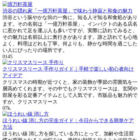
渋谷の隠れ家「一億万軒茶屋」で味わう静寂と和食の魅力
渋谷という賑やかな街の一角に、知る人ぞ知る和食処があり
ます。その名前は「一億万軒茶屋」。インパクトのある店名
に惹かれて足を運ぶ人も多いですが、実際に訪れてみると、
その魅力は名前以上に奥行きがあります。誰と訪れても心地
よく、料理はどれも丁寧。何よりも、静かな時間を過ごした
い人にぴったりの場所です。
0
145
クリスマスリース 手作りガイド｜手軽で楽しい初心者向け
アイデア
クリスマスの時期が近づくと、家の装飾が季節の雰囲気を一
層高めてくれます。その中でもクリスマスリースは、玄関や
部屋を彩る定番アイテムとして人気です。市販品も魅力的で
すが、クリスマスリース
0
7k.
ほうれい線 消し方の完全ガイド：今日からできる簡単ケア
方法
ほうれい線 消し方を探している方にとって、加齢や生活習