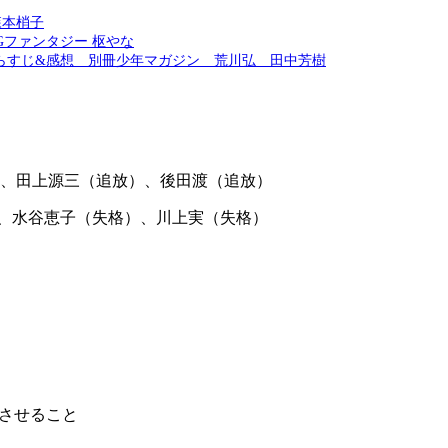
森本梢子
Gファンタジー 枢やな
あらすじ&感想 別冊少年マガジン 荒川弘 田中芳樹
、
田上源三
（追放）、
後田渡
（追放）
、
水谷恵子
（失格）、
川上実
（失格）
成させること