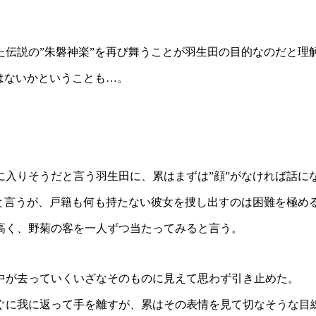
伝説の”朱磐神楽”を再び舞うことが羽生田の目的なのだと理
はないかということも…。
に入りそうだと言う羽生田に、累はまずは”顔”がなければ話に
だと言うが、戸籍も何も持たない彼女を捜し出すのは困難を極め
高く、野菊の客を一人ずつ当たってみると言う。
中が去っていくいざなそのものに見えて思わず引き止めた。
ぐに我に返って手を離すが、累はその表情を見て切なそうな目