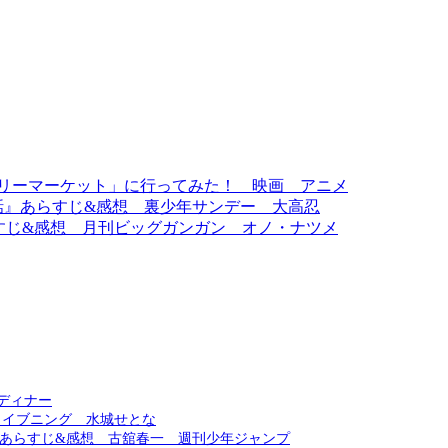
サリーマーケット」に行ってみた！ 映画 アニメ
話』あらすじ&感想 裏少年サンデー 大高忍
あらすじ&感想 月刊ビッグガンガン オノ・ナツメ
 ディナー
 イブニング 水城せとな
ンあらすじ&感想 古舘春一 週刊少年ジャンプ