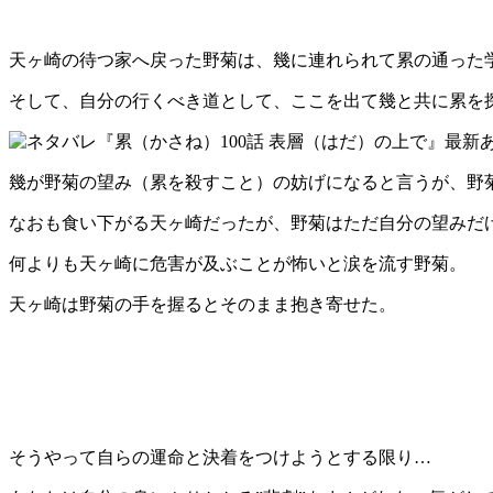
天ヶ崎の待つ家へ戻った野菊は、幾に連れられて累の通った
そして、自分の行くべき道として、ここを出て幾と共に累を
幾が野菊の望み（累を殺すこと）の妨げになると言うが、野
なおも食い下がる天ヶ崎だったが、野菊はただ自分の望みだ
何よりも天ヶ崎に危害が及ぶことが怖いと涙を流す野菊。
天ヶ崎は野菊の手を握るとそのまま抱き寄せた。
そうやって自らの運命と決着をつけようとする限り…