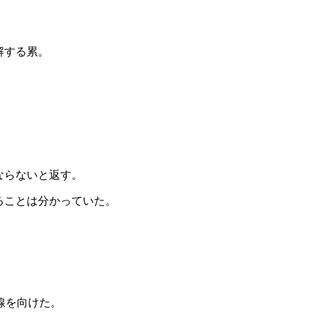
解する累。
ならないと返す。
ることは分かっていた。
線を向けた。