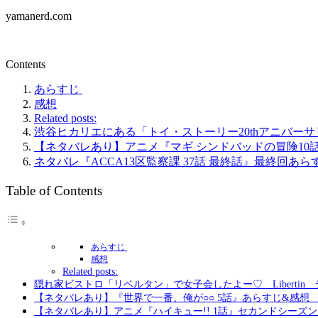
yamanerd.com
Contents
あらすじ
感想
Related posts:
渋谷ヒカリエにある「トイ・ストーリー20thアニバー
【ネタバレあり】アニメ『マギ シンドバッドの冒険10
ネタバレ『ACCA13区監察課 37話 最終話』最終回
Table of Contents
あらすじ
感想
Related posts:
隠れ家ビストロ「リベルタン」で女子会したよー♡ Libertin
【ネタバレあり】『世界で一番、俺が○○ 5話』あらすじ&感想
【ネタバレあり】アニメ『ハイキュー!! 1話』セカンドシーズ