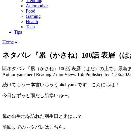
Trending
Automotive
Food
Gaming
Health
Tech
Tips
Home
»
ネタバレ『累（かさね）100話 表層（
Author
yamanerd
Reading
7 min
Views
166
Published by
21.06.202
続けてもう一本書いちゃうbitchyamaです、こんにちは！
今日はずっと雨だし肌寒いね〜。
母の出生地を訪れた羽生田と累は…？
前回までのネタバレはこちら。