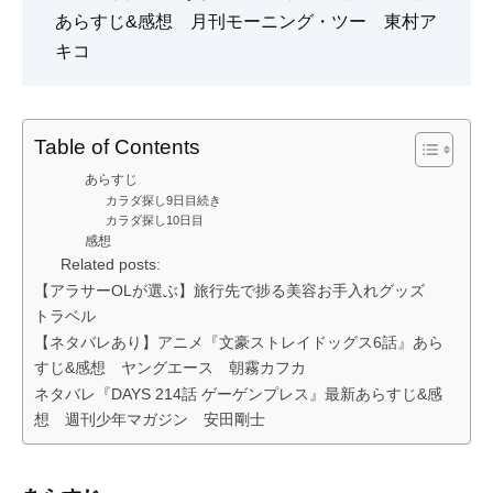
あらすじ&感想 月刊モーニング・ツー 東村ア
キコ
Table of Contents
あらすじ
カラダ探し9日目続き
カラダ探し10日目
感想
Related posts:
【アラサーOLが選ぶ】旅行先で捗る美容お手入れグッズ
トラベル
【ネタバレあり】アニメ『文豪ストレイドッグス6話』あら
すじ&感想 ヤングエース 朝霧カフカ
ネタバレ『DAYS 214話 ゲーゲンプレス』最新あらすじ&感
想 週刊少年マガジン 安田剛士