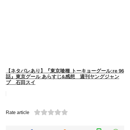
【ネタバレあり】『東京喰種 トーキョーグール:re 96
話』東京グール あらすじ&感想 週刊ヤングジャン
プ 石田スイ
Rate article