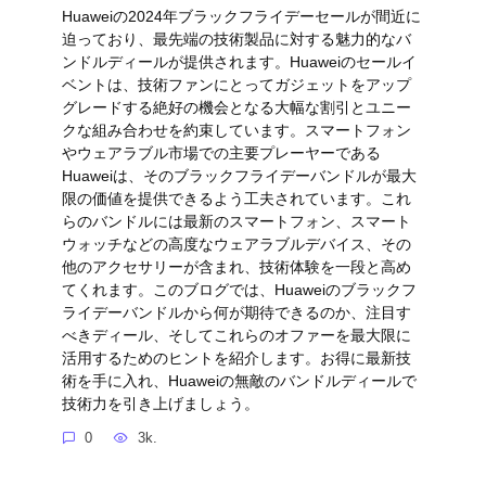
Huaweiの2024年ブラックフライデーセールが間近に
迫っており、最先端の技術製品に対する魅力的なバ
ンドルディールが提供されます。Huaweiのセールイ
ベントは、技術ファンにとってガジェットをアップ
グレードする絶好の機会となる大幅な割引とユニー
クな組み合わせを約束しています。スマートフォン
やウェアラブル市場での主要プレーヤーである
Huaweiは、そのブラックフライデーバンドルが最大
限の価値を提供できるよう工夫されています。これ
らのバンドルには最新のスマートフォン、スマート
ウォッチなどの高度なウェアラブルデバイス、その
他のアクセサリーが含まれ、技術体験を一段と高め
てくれます。このブログでは、Huaweiのブラックフ
ライデーバンドルから何が期待できるのか、注目す
べきディール、そしてこれらのオファーを最大限に
活用するためのヒントを紹介します。お得に最新技
術を手に入れ、Huaweiの無敵のバンドルディールで
技術力を引き上げましょう。
0
3k.