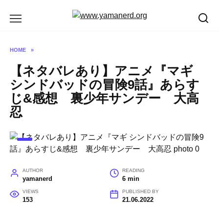
Skip
to
content
HOME
»
【ネタバレあり】アニメ『マギ
シンドバッドの冒険9話』あらす
じ&感想 裏少年サンデー 大高
忍
AUTHOR
READING
yamanerd
6 min
VIEWS
PUBLISHED BY
153
21.06.2022