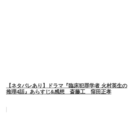
【ネタバレあり】ドラマ『臨床犯罪学者 火村英生の
推理4話』あらすじ&感想 斎藤工 窪田正孝