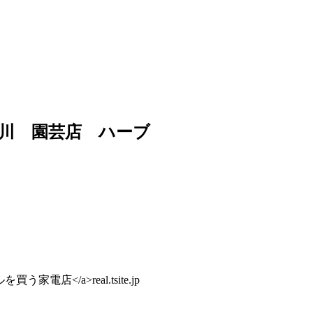
川 園芸店 ハーブ
スタイルを買う家電店</a>real.tsite.jp