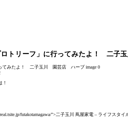
プロトリーフ」に行ってみたよ！ 二子玉
2
は！
ref=”https://real.tsite.jp/futakotamagawa/”>二子玉川 蔦屋家電 – ライフ