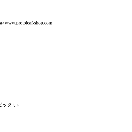
/a>www.protoleaf-shop.com
ピッタリ♪