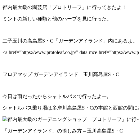
都内最大級の園芸店「プロトリーフ」に行ってきたよ！
ミントの新しい種類と他のハーブを見に行った。
二子玉川の高島屋S・C「ガーデンアイランド」内にあるよ。
<a href=”https://www.protoleaf.co.jp/” data-mce-href=”https://
フロアマップ ガーデンアイランド – 玉川高島屋S・C
今日は雨だったからシャトルバスで行ったよー。
シャトルバス乗り場は多摩川高島屋S・Cの本館と西館の間に
「ガーデンアイランド」の愉しみ方 – 玉川高島屋S・C