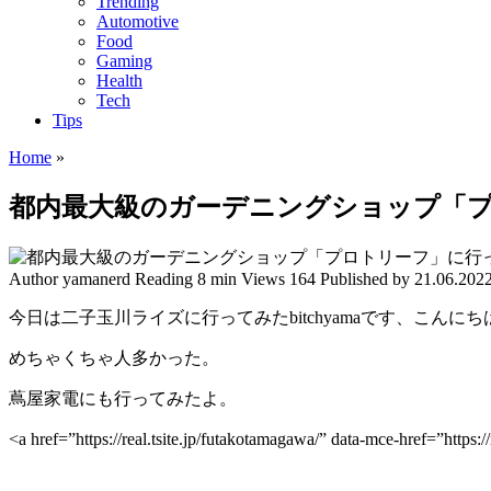
Trending
Automotive
Food
Gaming
Health
Tech
Tips
Home
»
都内最大級のガーデニングショップ「
Author
yamanerd
Reading
8 min
Views
164
Published by
21.06.202
今日は二子玉川ライズに行ってみたbitchyamaです、こんにち
めちゃくちゃ人多かった。
蔦屋家電にも行ってみたよ。
<a href=”https://real.tsite.jp/futakotamagawa/” data-mce-h