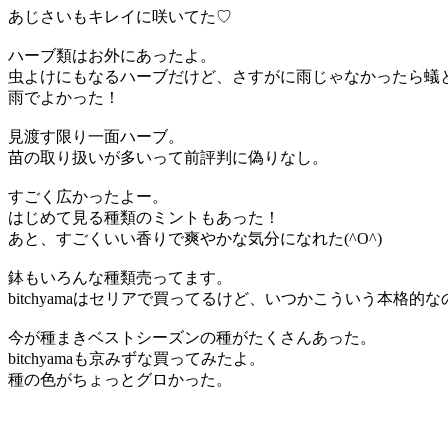
あじさいもキレイに咲いてた♡
ハーブ類はお外にあったよ。
虫よけにもなるハーブだけど、さすがに雨じゃなかったら蟻
雨でよかった！
見渡す限り一面ハーブ。
苗の取り扱いが多いって前評判に偽りなし。
すごく広かったよー。
はじめて見る種類のミントもあった！
あと、すごくいい香りで爽やかな気分になれた(^O^)
鉢もいろんな種類売ってます。
bitchyamaはセリアで買ってるけど、いつかこういう本格
今が種まきベストシーズンの種がたくさんあった。
bitchyamaも京みずな買ってみたよ。
種の色がちょっとグロかった。