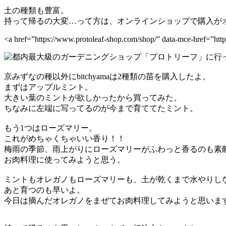
土の種類も豊富。
持って帰るの大変…って方は、オンラインショップで購入が
<a href=”https://www.protoleaf-shop.com/shop/” data-mce-href
京みずなの種以外にbitchyamaは2種類の苗を購入したよ。
まずはアップルミント。
大きい葉のミントが欲しかったから買ってみた。
ちなみに左端に写ってるのが今まで育ててたミント。
もう1つはローズマリー。
これがめちゃくちゃいい香り！！
梅雨の季節、雨上がりにローズマリーがふわっと香るのも素
お肉料理に使ってみようと思う。
ミントもオレガノもローズマリーも、土が乾くまで水やりし
あと育つのも早いよ。
今日は摘んだオレガノをまぜてお肉料理してみようと思いま