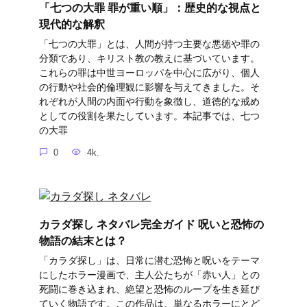
「七つの大罪 罪が重い順」：歴史的な視点と
現代的な解釈
「七つの大罪」とは、人間が持つ主要な悪徳や罪の
分類であり、キリスト教の教えに基づいています。
これらの罪は中世ヨーロッパを中心に広がり、個人
の行動や社会的倫理観に影響を与えてきました。そ
れぞれが人間の内面や行動を象徴し、道徳的な戒め
としての役割を果たしています。本記事では、七つ
の大罪
0
4k.
カラダ探し ネタバレ完全ガイド 呪いと恐怖の
物語の結末とは？
「カラダ探し」は、日常に潜む恐怖と呪いをテーマ
にしたホラー漫画で、主人公たちが「赤い人」との
死闘に巻き込まれ、絶望と恐怖のループを生き延び
ていく物語です。この作品は、単なるホラーにとど