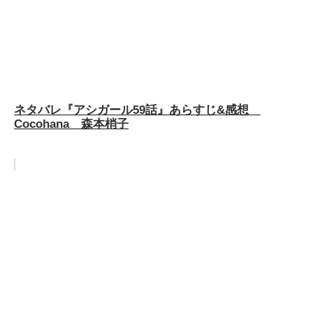
ネタバレ『アシガール59話』あらすじ&感想
Cocohana 森本梢子