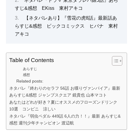
ネタバレ『ドラマ 東京タラレバ娘5話』あら
すじ&感想 EKiss 東村アキコ
【ネタバレあり】『雪花の虎8話』最新話あ
らすじ&感想 ビックコミックス ヒバナ 東村
アキコ
Table of Contents
あらすじ
感想
Related posts:
ネタバレ『終わりのセラフ 56話 お喋りヴァンパイア』最新
あらすじ&感想 ジャンプスクエア 鏡貴也 山本マコト
あなたはどれが好き？夏にオススメのフローズンドリンク
10選 コンビニ 涼しい
ネタバレ『弱虫ペダル 449話 6人の力！！』最新 あらすじ&
感想 週刊少年チャンピオン 渡辺航