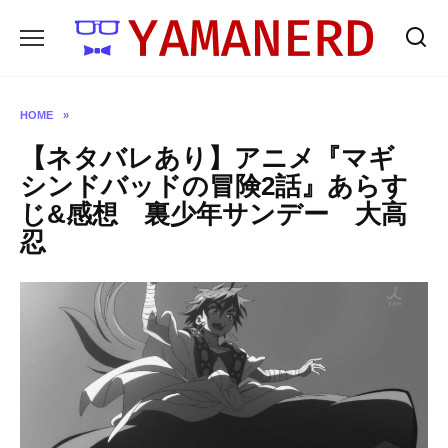
Skip
to
content
HOME
»
【ネタバレあり】アニメ『マギ
シンドバッドの冒険2話』あらす
じ&感想 裏少年サンデー 大高
忍