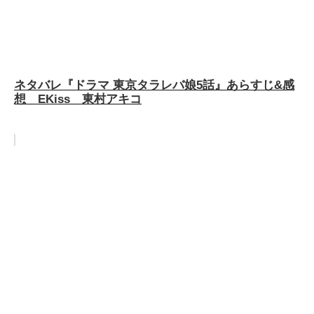
ネタバレ『ドラマ 東京タラレバ娘5話』あらすじ&感
想 EKiss 東村アキコ