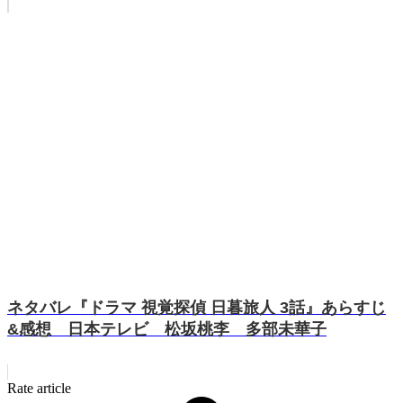
ネタバレ『ドラマ 視覚探偵 日暮旅人 3話』あらすじ
&感想 日本テレビ 松坂桃李 多部未華子
Rate article