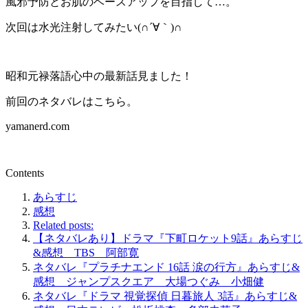
風邪予防とお肌のベースアップを目指して…。
次回は水光注射してみたい(∩´∀｀)∩
昭和元禄落語心中の最新話見ました！
前回のネタバレはこちら。
yamanerd.com
Contents
あらすじ
感想
Related posts:
【ネタバレあり】ドラマ『下町ロケット9話』あらすじ
&感想 TBS 阿部寛
ネタバレ『プラチナエンド 16話 涙の行方』あらすじ&
感想 ジャンプスクエア 大場つぐみ 小畑健
ネタバレ『ドラマ 視覚探偵 日暮旅人 3話』あらすじ&