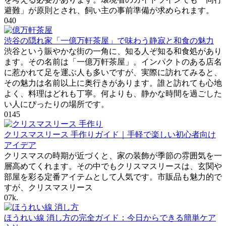
避難」が原則とされ、飼い主の事前準備が求められます。
0
40
渋谷の隠れ家「一億万軒茶屋」で味わう静寂と和食の魅力
渋谷という賑やかな街の一角に、知る人ぞ知る和食処があり
ます。その名前は「一億万軒茶屋」。インパクトのある店名
に惹かれて足を運ぶ人も多いですが、実際に訪れてみると、
その魅力は名前以上に奥行きがあります。誰と訪れても心地
よく、料理はどれも丁寧。何よりも、静かな時間を過ごした
い人にぴったりの場所です。
0
145
クリスマスリース 手作りガイド｜手軽で楽しい初心者向け
アイデア
クリスマスの時期が近づくと、家の装飾が季節の雰囲気を一
層高めてくれます。その中でもクリスマスリースは、玄関や
部屋を彩る定番アイテムとして人気です。市販品も魅力的で
すが、クリスマスリース
0
7k.
ほうれい線 消し方の完全ガイド：今日からできる簡単ケア