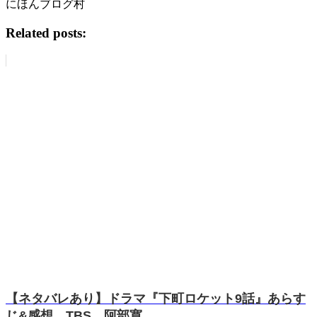
にほんブログ村
Related posts:
【ネタバレあり】ドラマ『下町ロケット9話』あらす
じ&感想 TBS 阿部寛