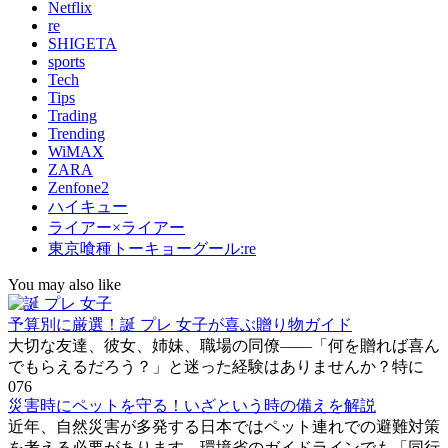
Netflix
re
SHIGETA
sports
Tech
Tips
Trading
Trending
WiMAX
ZARA
Zenfone2
ハイキュー
ライアー×ライアー
東京喰種トーキョーグール:re
You may also like
予算別に厳選！誕 プレ 女子が喜ぶ贈り物ガイド
大切な友達、彼女、姉妹、職場の同僚――「何を贈れば喜ん
でもらえるだろう？」と迷った経験はありませんか？特に
0
76
災害時にペットを守る！いざという時の備えを解説
近年、自然災害が多発する日本ではペット連れでの避難対策
を考える必要があります。環境省のガイドラインでも「同行