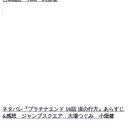
ネタバレ『プラチナエンド 16話 涙の行方』あらすじ
&感想 ジャンプスクエア 大場つぐみ 小畑健