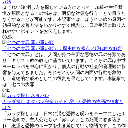
方法
ほうれい線 消し方を探している方にとって、加齢や生活習
慣が原因となるこの悩みは、適切な対策を行うことで目立た
なくすることが可能です。本記事では、ほうれい線の原因や
効果的な改善方法をわかりやすく解説し、日常生活に取り入
れやすいポイントをお伝えします。
0
3.9k.
「七つの大罪 罪が重い順」：歴史的な視点と現代的な解釈
「七つの大罪」とは、人間が持つ主要な悪徳や罪の分類であ
り、キリスト教の教えに基づいています。これらの罪は中世
ヨーロッパを中心に広がり、個人の行動や社会的倫理観に影
響を与えてきました。それぞれが人間の内面や行動を象徴
し、道徳的な戒めとしての役割を果たしています。本記事で
は、七つの大罪
0
4k.
カラダ探し ネタバレ完全ガイド 呪いと恐怖の物語の結末と
は？
「カラダ探し」は、日常に潜む恐怖と呪いをテーマにしたホ
ラー漫画で、主人公たちが「赤い人」との死闘に巻き込ま
れ、絶望と恐怖のループを生き延びていく物語です。この作