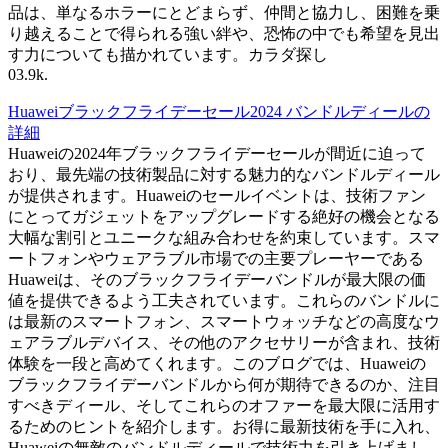
品は、単なるホラーにとどまらず、仲間と協力し、困難を乗
り越えることで得られる強い絆や、恐怖の中でも希望を見出
す力についても描かれています。カラダ探し
0
3.9k.
Huaweiブラックフライデーセール2024 バンドルディールの
詳細
Huaweiの2024年ブラックフライデーセールが間近に迫って
おり、最先端の技術製品に対する魅力的なバンドルディール
が提供されます。Huaweiのセールイベントは、技術ファン
にとってガジェットをアップグレードする絶好の機会となる
大幅な割引とユニークな組み合わせを約束しています。スマ
ートフォンやウェアラブル市場での主要プレーヤーである
Huaweiは、そのブラックフライデーバンドルが最大限の価
値を提供できるよう工夫されています。これらのバンドルに
は最新のスマートフォン、スマートウォッチなどの高度なウ
ェアラブルデバイス、その他のアクセサリーが含まれ、技術
体験を一段と高めてくれます。このブログでは、Huaweiの
ブラックフライデーバンドルから何が期待できるのか、注目
すべきディール、そしてこれらのオファーを最大限に活用す
るためのヒントを紹介します。お得に最新技術を手に入れ、
Huaweiの無敵のバンドルディールで技術力を引き上げまし