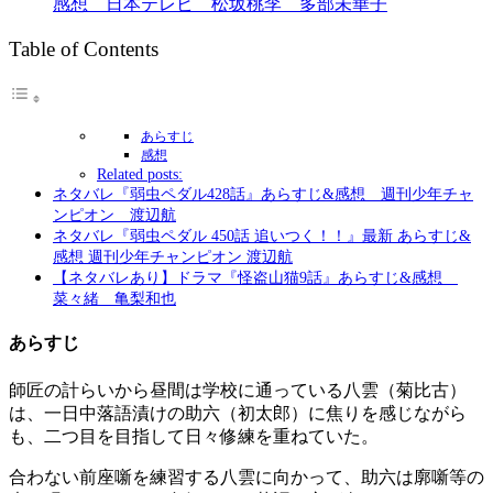
感想 日本テレビ 松坂桃李 多部未華子
Table of Contents
あらすじ
感想
Related posts:
ネタバレ『弱虫ペダル428話』あらすじ&感想 週刊少年チャ
ンピオン 渡辺航
ネタバレ『弱虫ペダル 450話 追いつく！！』最新 あらすじ&
感想 週刊少年チャンピオン 渡辺航
【ネタバレあり】ドラマ『怪盗山猫9話』あらすじ&感想
菜々緒 亀梨和也
あらすじ
師匠の計らいから昼間は学校に通っている八雲（菊比古）
は、一日中落語漬けの助六（初太郎）に焦りを感じながら
も、二つ目を目指して日々修練を重ねていた。
合わない前座噺を練習する八雲に向かって、助六は廓噺等の