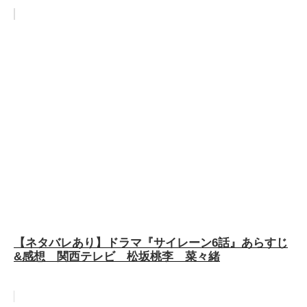
【ネタバレあり】ドラマ『サイレーン6話』あらすじ
&感想 関西テレビ 松坂桃李 菜々緒