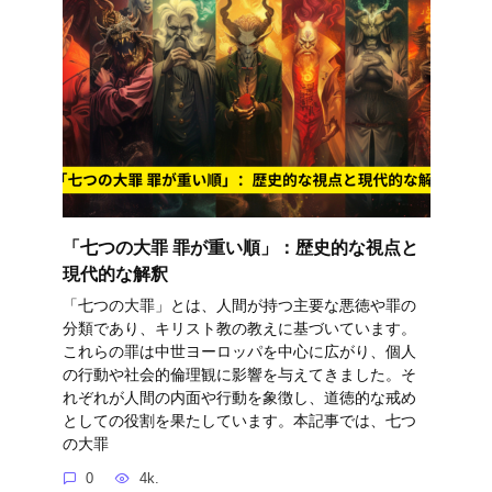
「七つの大罪 罪が重い順」：歴史的な視点と
現代的な解釈
「七つの大罪」とは、人間が持つ主要な悪徳や罪の
分類であり、キリスト教の教えに基づいています。
これらの罪は中世ヨーロッパを中心に広がり、個人
の行動や社会的倫理観に影響を与えてきました。そ
れぞれが人間の内面や行動を象徴し、道徳的な戒め
としての役割を果たしています。本記事では、七つ
の大罪
0
4k.