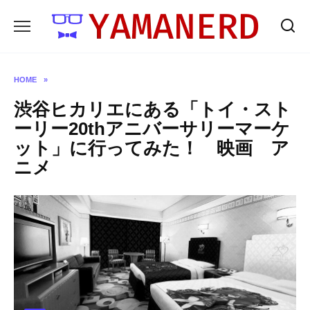
Skip
to
content
HOME
»
渋谷ヒカリエにある「トイ・スト
ーリー20thアニバーサリーマーケ
ット」に行ってみた！ 映画 ア
ニメ