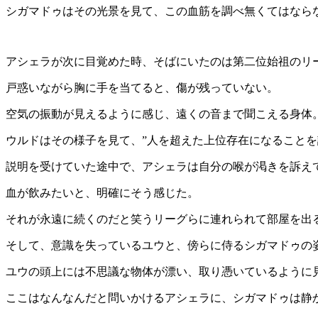
シガマドゥはその光景を見て、この血筋を調べ無くてはなら
アシェラが次に目覚めた時、そばにいたのは第二位始祖のリ
戸惑いながら胸に手を当てると、傷が残っていない。
空気の振動が見えるように感じ、遠くの音まで聞こえる身体
ウルドはその様子を見て、”人を超えた上位存在になることを
説明を受けていた途中で、アシェラは自分の喉が渇きを訴え
血が飲みたいと、明確にそう感じた。
それが永遠に続くのだと笑うリーグらに連れられて部屋を出
そして、意識を失っているユウと、傍らに侍るシガマドゥの
ユウの頭上には不思議な物体が漂い、取り憑いているように
ここはなんなんだと問いかけるアシェラに、シガマドゥは静