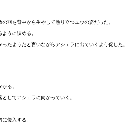
数の羽を背中から生やして熱り立つユウの姿だった。
るように諌める。
かったようだと言いながらアシェラに出ていくよう促した。
かかる。
落としてアシェラに向かっていく。
内に侵入する。