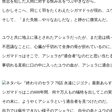
禁忌を犯した人間に対する恨み言をつぶやきながら。
しかしそこへ、同じく羽をたくわえたシガマドゥが現れ、ユ
そして、「また失敗…やりなおしだな」と静かに微笑んだ。
ユウと共に地上に落とされたアシェラだったが、まだ息は残
不思議なことに、心臓が千切れて全身の骨が折れているのに
シガマドゥはそこで、アシェラが”適合者”なのだと思い当た
事切れる直前に口の中に入ったユウの血が、アシェラに適合
シガマドゥはこの600年間、何十万人もの犠牲を出してこの
その末に、ようやくアシェラという適合者を見つけたのだ。
自力では蘇生できない様子のアシェラに、自分の血とユウの