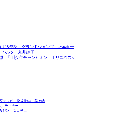
らすじ&感想 グランドジャンプ 坂本眞一
 ハルタ 九井諒子
感想 月刊少年チャンピオン ホリユウスケ
西テレビ 松坂桃李 菜々緒
エ／ディナー
マガジン 安田剛士