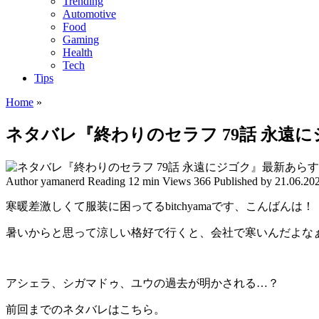
Trending
Automotive
Food
Gaming
Health
Tech
Tips
Home
»
ネタバレ『終わりのセラフ 79話 永遠
Author
yamanerd
Reading
12 min
Views
366
Published by
21.06.20
寒暖差激しくて服装に困ってるbitchyamaです、こんばんは！
暑いからと思って涼しい格好で行くと、会社で寒いんだよな
アシェラ、シガマドゥ、ユウの過去が明かされる…？
前回までのネタバレはこちら。