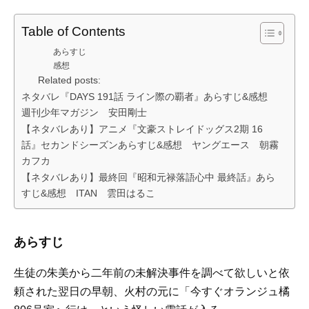
Table of Contents
あらすじ
感想
Related posts:
ネタバレ『DAYS 191話 ライン際の覇者』あらすじ&感想
週刊少年マガジン 安田剛士
【ネタバレあり】アニメ『文豪ストレイドッグス2期 16
話』セカンドシーズンあらすじ&感想 ヤングエース 朝霧
カフカ
【ネタバレあり】最終回『昭和元禄落語心中 最終話』あら
すじ&感想 ITAN 雲田はるこ
あらすじ
生徒の朱美から二年前の未解決事件を調べて欲しいと依
頼された翌日の早朝、火村の元に「今すぐオランジュ橘