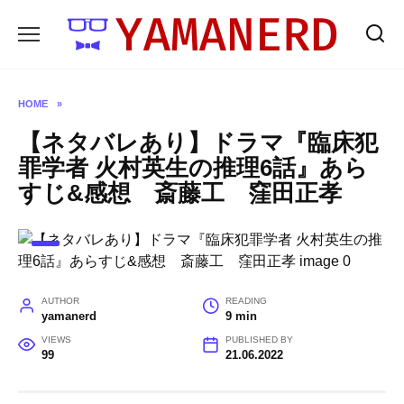
Skip
to
content
HOME
»
【ネタバレあり】ドラマ『臨床犯
罪学者 火村英生の推理6話』あら
すじ&感想 斎藤工 窪田正孝
AUTHOR
READING
yamanerd
9 min
VIEWS
PUBLISHED BY
99
21.06.2022