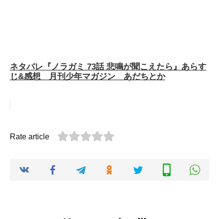
ネタバレ『ノラガミ 73話 悲鳴が聞こえたら』あらす
じ&感想 月刊少年マガジン あだちとか
Rate article