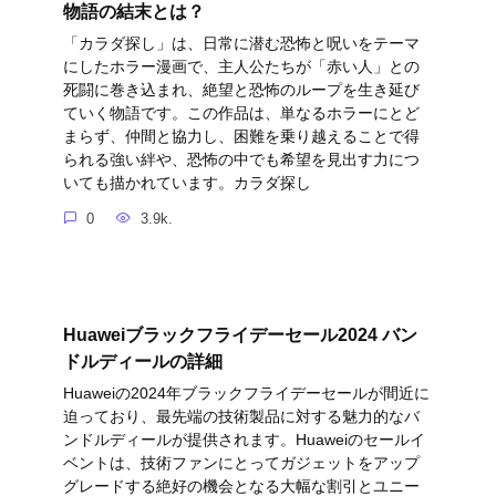
物語の結末とは？
「カラダ探し」は、日常に潜む恐怖と呪いをテーマ
にしたホラー漫画で、主人公たちが「赤い人」との
死闘に巻き込まれ、絶望と恐怖のループを生き延び
ていく物語です。この作品は、単なるホラーにとど
まらず、仲間と協力し、困難を乗り越えることで得
られる強い絆や、恐怖の中でも希望を見出す力につ
いても描かれています。カラダ探し
0
3.9k.
Huaweiブラックフライデーセール2024 バン
ドルディールの詳細
Huaweiの2024年ブラックフライデーセールが間近に
迫っており、最先端の技術製品に対する魅力的なバ
ンドルディールが提供されます。Huaweiのセールイ
ベントは、技術ファンにとってガジェットをアップ
グレードする絶好の機会となる大幅な割引とユニー