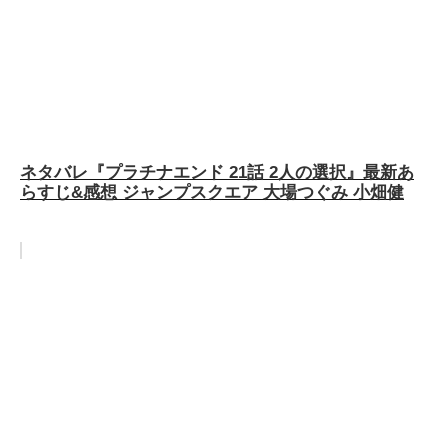
ネタバレ『プラチナエンド 21話 2人の選択』最新あ
らすじ&感想 ジャンプスクエア 大場つぐみ 小畑健