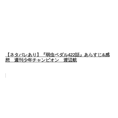
【ネタバレあり】『弱虫ペダル422話』あらすじ&感
想 週刊少年チャンピオン 渡辺航