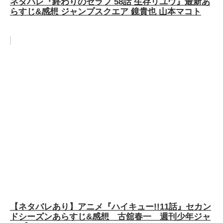
ネタバレ『終わりのセラフ 58話 生存リユウ』最新あ
らすじ&感想 ジャンプスクエア 鏡貴也 山本マコト
【ネタバレあり】アニメ『ハイキュー!!11話』セカン
ドシーズンあらすじ&感想 古舘春一 週刊少年ジャ