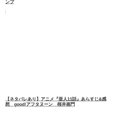
ンプ
【ネタバレあり】アニメ『亜人11話』あらすじ&感
想 good!アフタヌーン 桜井画門