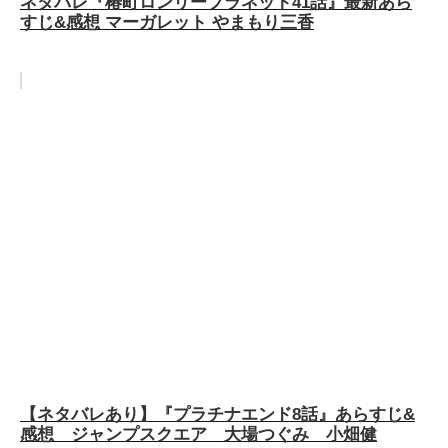
ネタバレ『椿町ロンリープラネット41話』最新あら
すじ&感想 マーガレット やまもり三香
【ネタバレあり】『プラチナエンド8話』あらすじ&
感想 ジャンプスクエア 大場つぐみ 小畑健