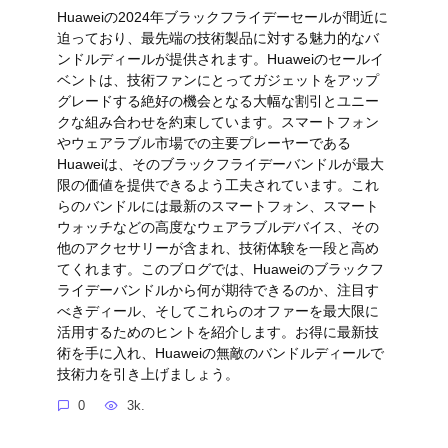
Huaweiの2024年ブラックフライデーセールが間近に
迫っており、最先端の技術製品に対する魅力的なバ
ンドルディールが提供されます。Huaweiのセールイ
ベントは、技術ファンにとってガジェットをアップ
グレードする絶好の機会となる大幅な割引とユニー
クな組み合わせを約束しています。スマートフォン
やウェアラブル市場での主要プレーヤーである
Huaweiは、そのブラックフライデーバンドルが最大
限の価値を提供できるよう工夫されています。これ
らのバンドルには最新のスマートフォン、スマート
ウォッチなどの高度なウェアラブルデバイス、その
他のアクセサリーが含まれ、技術体験を一段と高め
てくれます。このブログでは、Huaweiのブラックフ
ライデーバンドルから何が期待できるのか、注目す
べきディール、そしてこれらのオファーを最大限に
活用するためのヒントを紹介します。お得に最新技
術を手に入れ、Huaweiの無敵のバンドルディールで
技術力を引き上げましょう。
0
3k.