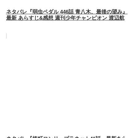
ネタバレ『弱虫ペダル 446話 青八木、最後の望み』
最新 あらすじ&感想 週刊少年チャンピオン 渡辺航