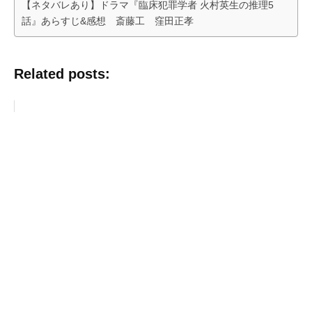
【ネタバレあり】ドラマ『臨床犯罪学者 火村英生の推理5
話』あらすじ&感想 斎藤工 窪田正孝
Related posts: