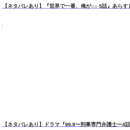
【ネタバレあり】『世界で一番、俺が○○ 5話』あら
【ネタバレあり】ドラマ『99.9ー刑事専門弁護士ー