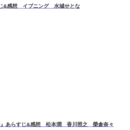
すじ&感想 イブニング 水城せとな
4話』あらすじ&感想 松本潤 香川照之 榮倉奈々