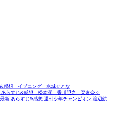
じ&感想 イブニング 水城せとな
話』あらすじ&感想 松本潤 香川照之 榮倉奈々
』最新 あらすじ&感想 週刊少年チャンピオン 渡辺航