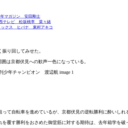
少年マガジン 安田剛士
西テレビ 松坂桃李 菜々緒
ミックス ヒバナ 東村アキコ
く振り回してみせた。
周囲は京都伏見への歓声一色になっている。
を狙って自転車を進めているが、京都伏見の逆転勝利に酔いしれ
れを覆す勝利をおさめた御堂筋に対する期待は、去年箱学を破