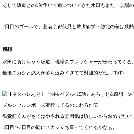
そして坂道との5位争いで追いついてきた水田もまた、会場
2日目のゴールで、勝者京都伏見と敗者箱学・総北の差は残
感想
水田に負けちゃう坂道…現場のプレッシャーが伝わってくる
最後スカシと悠人が落ち込みすぎてて対照的だね…(ToT)
ブルンブルンポーズ流行ってるのにわろた笑
御堂筋くんがもてはやされる雰囲気は珍しいからおめでたい
2日目〜3日目の間にスカシ立ち直ってくれるかなぁ。