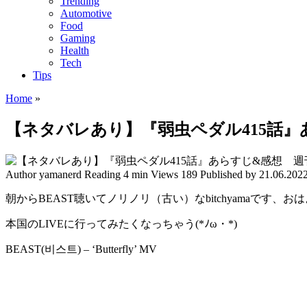
Trending
Automotive
Food
Gaming
Health
Tech
Tips
Home
»
【ネタバレあり】『弱虫ペダル415話
Author
yamanerd
Reading
4 min
Views
189
Published by
21.06.202
朝からBEAST聴いてノリノリ（古い）なbitchyamaです、
本国のLIVEに行ってみたくなっちゃう(*ﾉω・*)
BEAST(비스트) – ‘Butterfly’ MV