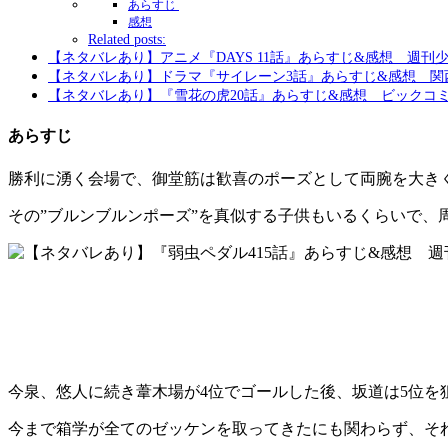
あらすじ
感想
Related posts:
【ネタバレあり】アニメ『DAYS 11話』あらすじ&感想 週刊
【ネタバレあり】ドラマ『サイレーン3話』あらすじ&感想 関
【ネタバレあり】『雪花の虎20話』あらすじ&感想 ビックコ
あらすじ
勝利に湧く会場で、御堂筋は歓喜のポーズとして両腕を大き
その”ブルンブルンポーズ”を真似する子供もいるくらいで、
今泉、悠人に続き葦木場が4位でゴールした後、坂道は5位
今まで箱学が全てのゼッケンを取ってきたにも関わらず、そ