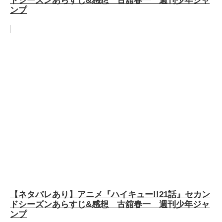
ンプ
【ネタバレあり】アニメ『ハイキュー!!21話』セカン
ドシーズンあらすじ&感想 古舘春一 週刊少年ジャ
ンプ