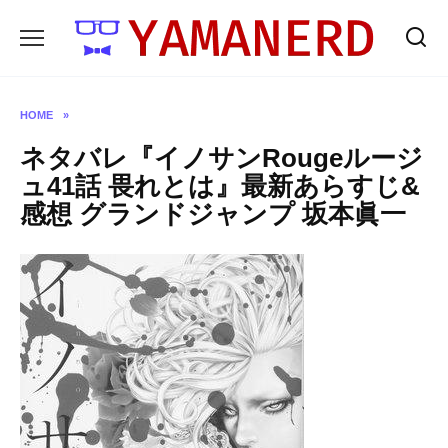
Skip
to
content
HOME
»
ネタバレ『イノサンRougeルージ
ュ41話 畏れとは』最新あらすじ&
感想 グランドジャンプ 坂本眞一