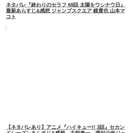
ネタバレ『終わりのセラフ 69話 太陽をウシナウ日』
最新あらすじ&感想 ジャンプスクエア 鏡貴也 山本マ
コト
【ネタバレあり】アニメ『ハイキュー!! 3話』セカン
ドシーズンあらすじ&感想 古舘春一 週刊少年ジャ