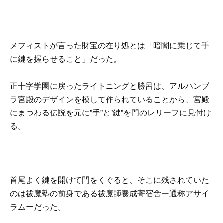
メフィストが言った財宝の在り処とは「暗闇に乗じて手
に鍵を握らせること」だった。
正十字学園に戻ったライトニングと勝呂は、アルハンブ
ラ宮殿のデザインを模して作られていることから、宮殿
にまつわる伝説を元に”手”と”鍵”を門のレリーフに見付け
る。
首尾よく鍵を開けて門をくぐると、そこに残されていた
のは祓魔塾の前身である祓魔師養成寄宿舎ー通称アサイ
ラムーだった。