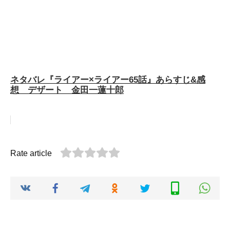
ネタバレ『ライアー×ライアー65話』あらすじ&感
想 デザート 金田一蓮十郎
Rate article