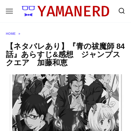
Skip
to
content
HOME
»
【ネタバレあり】『青の祓魔師 84
話』あらすじ&感想 ジャンプス
クエア 加藤和恵