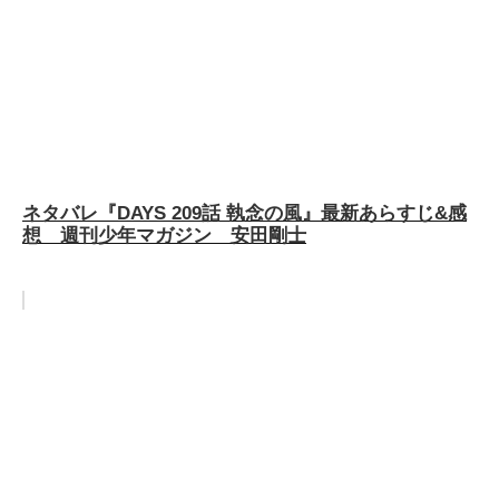
ネタバレ『DAYS 209話 執念の風』最新あらすじ&感
想 週刊少年マガジン 安田剛士