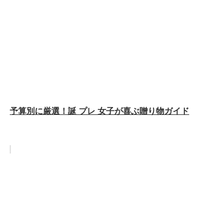
予算別に厳選！誕 プレ 女子が喜ぶ贈り物ガイド