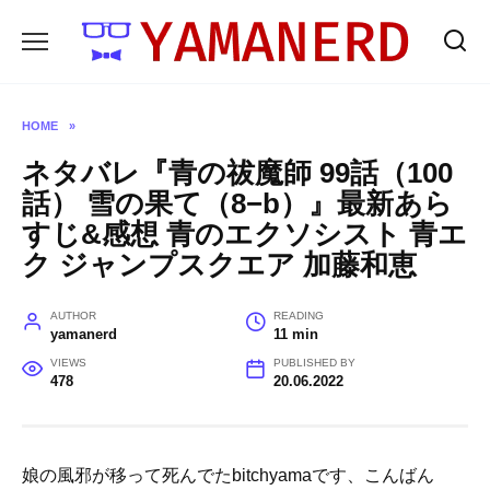
Skip
to
content
HOME
»
ネタバレ『青の祓魔師 99話（100
話） 雪の果て（8−b）』最新あら
すじ&感想 青のエクソシスト 青エ
ク ジャンプスクエア 加藤和恵
AUTHOR
READING
yamanerd
11 min
VIEWS
PUBLISHED BY
478
20.06.2022
娘の風邪が移って死んでたbitchyamaです、こんばん