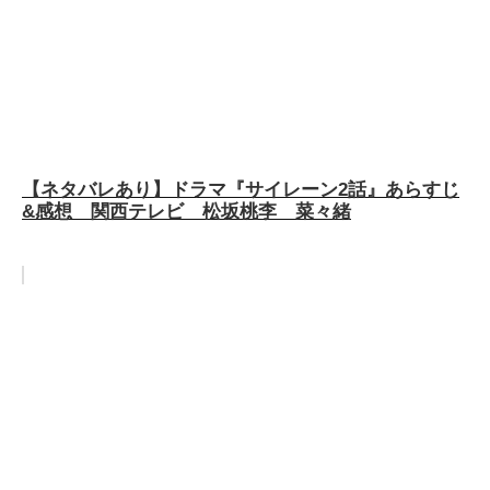
【ネタバレあり】ドラマ『サイレーン2話』あらすじ
&感想 関西テレビ 松坂桃李 菜々緒