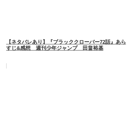
【ネタバレあり】『ブラッククローバー72話』あら
すじ&感想 週刊少年ジャンプ 田畠裕基