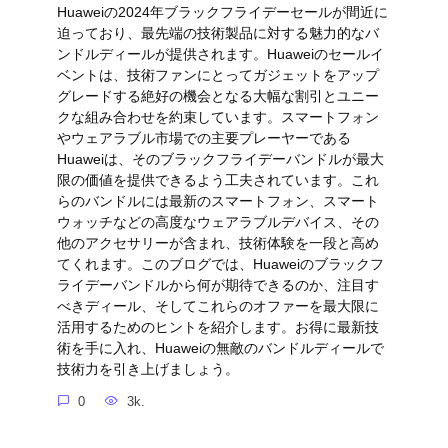
Huaweiの2024年ブラックフライデーセールが間近に
迫っており、最先端の技術製品に対する魅力的なバ
ンドルディールが提供されます。Huaweiのセールイ
ベントは、技術ファンにとってガジェットをアップ
グレードする絶好の機会となる大幅な割引とユニー
クな組み合わせを約束しています。スマートフォン
やウェアラブル市場での主要プレーヤーである
Huaweiは、そのブラックフライデーバンドルが最大
限の価値を提供できるよう工夫されています。これ
らのバンドルには最新のスマートフォン、スマート
ウォッチなどの高度なウェアラブルデバイス、その
他のアクセサリーが含まれ、技術体験を一段と高め
てくれます。このブログでは、Huaweiのブラックフ
ライデーバンドルから何が期待できるのか、注目す
べきディール、そしてこれらのオファーを最大限に
活用するためのヒントを紹介します。お得に最新技
術を手に入れ、Huaweiの無敵のバンドルディールで
技術力を引き上げましょう。
0
3k.