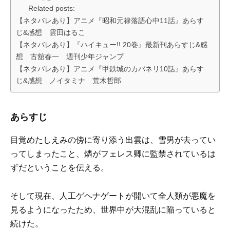
Related posts:
【ネタバレあり】アニメ『昭和元禄落語心中11話』あらす
じ&感想 雲田はるこ
【ネタバレあり】『ハイキュー!! 20巻』最新刊あらすじ&感
想 古舘春一 週刊少年ジャンプ
【ネタバレあり】アニメ『甲鉄城のカバネリ10話』あらす
じ&感想 ノイタミナ 荒木哲郎
あらすじ
目覚めたしえみの傍に寄り添う出雲は、雪男が去ってい
ってしまったこと、燐がフェレス卿に監禁されているは
ずだということを伝える。
そして現在、人工ゲヘナゲートが開いて全人類が悪魔を
見るようになったため、世界中が大混乱に陥っていると
続けた。