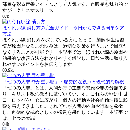
部屋を彩る定番アイテムとして人気です。市販品も魅力的で
すが、クリスマスリース
0
7k.
ほうれい線 消し方の完全ガイド：今日からできる簡単ケア
方法
ほうれい線 消し方を探している方にとって、加齢や生活習
慣が原因となるこの悩みは、適切な対策を行うことで目立た
なくすることが可能です。本記事では、ほうれい線の原因や
効果的な改善方法をわかりやすく解説し、日常生活に取り入
れやすいポイントをお伝えします。
0
3.9k.
「七つの大罪 罪が重い順」：歴史的な視点と現代的な解釈
「七つの大罪」とは、人間が持つ主要な悪徳や罪の分類であ
り、キリスト教の教えに基づいています。これらの罪は中世
ヨーロッパを中心に広がり、個人の行動や社会的倫理観に影
響を与えてきました。それぞれが人間の内面や行動を象徴
し、道徳的な戒めとしての役割を果たしています。本記事で
は、七つの大罪
0
4k.