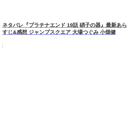
ネタバレ『プラチナエンド 19話 硝子の器』最新あら
すじ&感想 ジャンプスクエア 大場つぐみ 小畑健