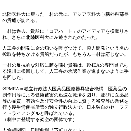
北陸医科大に戻った一村の元に、アジア医科大心臓外科部長
の貴船が訪れる。
一村は過去、貴船に「コアハート」のアイディアを横取りさ
れ、さらに北陸医科大に左遷されたのだった。
人工弁の開発に金の匂いを嗅ぎつけて、協力開発という名の
搾取を持ちかける貴船だったが、もちろん一村は応じない。
一村の反抗的な対応に臍を噛む貴船は、PMEAの専門員であ
る滝川に根回しして、人工弁の承認作業が進まないように手
を回した。
※PMEA＝独立行政法人医薬品医療器具総合機構。医薬品の
副作用等による健康被害の迅速な救済を図り、並びに医薬品
等の品質、有効性及び安全性の向上に資する審査等の業務を
行う厚生労働省所管の独立行政法人で、日本独自のセーフテ
ィトライアングルと呼ばれている。
（劇中に登場する架空の団体です）
人物相関図｜日曜劇場『下町ロケット』