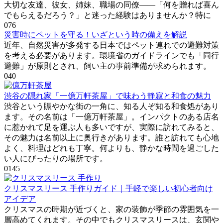
大切な友達、彼女、姉妹、職場の同僚――「何を贈れば喜ん
でもらえるだろう？」と迷った経験はありませんか？特に
0
76
災害時にペットを守る！いざという時の備えを解説
近年、自然災害が多発する日本ではペット連れでの避難対策
を考える必要があります。環境省のガイドラインでも「同行
避難」が原則とされ、飼い主の事前準備が求められます。
0
40
渋谷の隠れ家「一億万軒茶屋」で味わう静寂と和食の魅力
渋谷という賑やかな街の一角に、知る人ぞ知る和食処があり
ます。その名前は「一億万軒茶屋」。インパクトのある店名
に惹かれて足を運ぶ人も多いですが、実際に訪れてみると、
その魅力は名前以上に奥行きがあります。誰と訪れても心地
よく、料理はどれも丁寧。何よりも、静かな時間を過ごした
い人にぴったりの場所です。
0
145
クリスマスリース 手作りガイド｜手軽で楽しい初心者向け
アイデア
クリスマスの時期が近づくと、家の装飾が季節の雰囲気を一
層高めてくれます。その中でもクリスマスリースは、玄関や