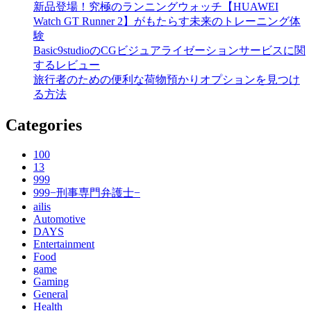
新品登場！究極のランニングウォッチ【HUAWEI
Watch GT Runner 2】がもたらす未来のトレーニング体
験
Basic9studioのCGビジュアライゼーションサービスに関
するレビュー
旅行者のための便利な荷物預かりオプションを見つけ
る方法
Categories
100
13
999
999−刑事専門弁護士−
ailis
Automotive
DAYS
Entertainment
Food
game
Gaming
General
Health