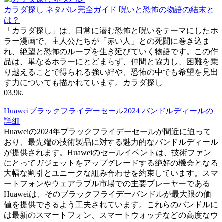
カラダ探し ネタバレ完全ガイド 呪いと恐怖の物語の結末と
は？
「カラダ探し」は、日常に潜む恐怖と呪いをテーマにしたホ
ラー漫画で、主人公たちが「赤い人」との死闘に巻き込ま
れ、絶望と恐怖のループを生き延びていく物語です。この作
品は、単なるホラーにとどまらず、仲間と協力し、困難を乗
り越えることで得られる強い絆や、恐怖の中でも希望を見出
す力についても描かれています。カラダ探し
0
3.9k.
Huaweiブラックフライデーセール2024 バンドルディールの
詳細
Huaweiの2024年ブラックフライデーセールが間近に迫って
おり、最先端の技術製品に対する魅力的なバンドルディール
が提供されます。Huaweiのセールイベントは、技術ファン
にとってガジェットをアップグレードする絶好の機会となる
大幅な割引とユニークな組み合わせを約束しています。スマ
ートフォンやウェアラブル市場での主要プレーヤーである
Huaweiは、そのブラックフライデーバンドルが最大限の価
値を提供できるよう工夫されています。これらのバンドルに
は最新のスマートフォン、スマートウォッチなどの高度なウ