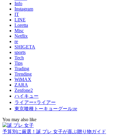
Info
Instagram
IT
LINE
Loretta
Misc
Netflix
re
SHIGETA
sports
Tech
Tips
Trading
Trending
WiMAX
ZARA
Zenfone2
ハイキュー
ライアー×ライアー
東京喰種トーキョーグール:re
You may also like
予算別に厳選！誕 プレ 女子が喜ぶ贈り物ガイド