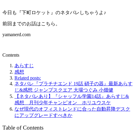
今日も『下町ロケット』のネタバレしちゃうよ♪
前回までのお話はこちら。
yamanerd.com
Contents
あらすじ
感想
Related posts:
ネタバレ『プラチナエンド 19話 硝子の器』最新あらす
じ&感想 ジャンプスクエア 大場つぐみ 小畑健
【ネタバレあり】『シャッフル学園14話』あらすじ&
感想 月刊少年チャンピオン ホリユウスケ
なぜ現代のオフィストレンドに合った自動昇降デスク
にアップグレードすべきか
Table of Contents