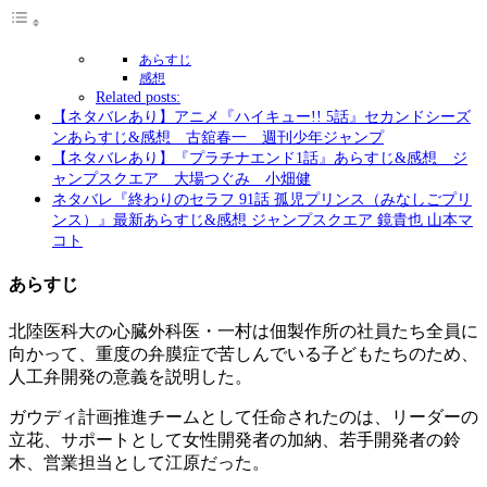
あらすじ
感想
Related posts:
【ネタバレあり】アニメ『ハイキュー!! 5話』セカンドシーズ
ンあらすじ&感想 古舘春一 週刊少年ジャンプ
【ネタバレあり】『プラチナエンド1話』あらすじ&感想 ジ
ャンプスクエア 大場つぐみ 小畑健
ネタバレ『終わりのセラフ 91話 孤児プリンス（みなしごプリ
ンス）』最新あらすじ&感想 ジャンプスクエア 鏡貴也 山本マ
コト
あらすじ
北陸医科大の心臓外科医・一村は佃製作所の社員たち全員に
向かって、重度の弁膜症で苦しんでいる子どもたちのため、
人工弁開発の意義を説明した。
ガウディ計画推進チームとして任命されたのは、リーダーの
立花、サポートとして女性開発者の加納、若手開発者の鈴
木、営業担当として江原だった。