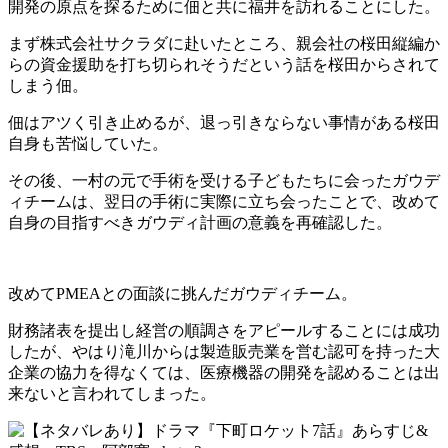
開発の原点を探るために佃と共に福井を訪れることにした。
まず株式会社サクラダに赴いたところ、親会社の桜田縦編か
らの資金援助を打ち切られそうだという話を桜田からされて
しまう佃。
佃はアツく引き止めるが、退っ引きならない事情がある桜田
自身も苦悩していた。
その後、一村の元で手術を受ける子どもたちに会ったガウデ
ィチームは、翌日の手術に実際に立ち会ったことで、改めて
自身の目指すべきガウディ計画の意義を再確認した。
改めてPMEAとの面談に挑んだガウディチーム。
財務諸表を提出し経営の順調さをアピールすることには成功
したが、やはり滝川からは製造販売業を営む認可を持った大
企業の協力を得なくては、医療機器の開発を認めることは出
来ないと言われてしまった。