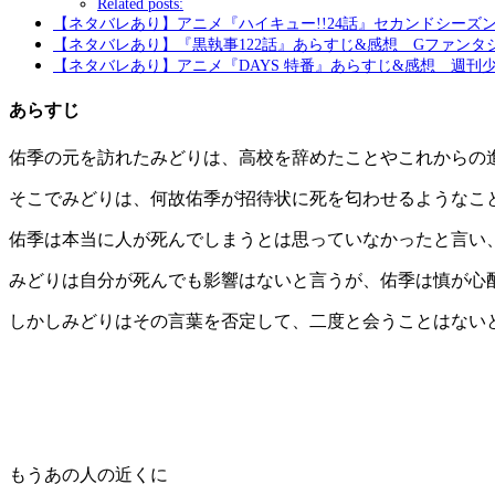
Related posts:
【ネタバレあり】アニメ『ハイキュー!!24話』セカンドシーズ
【ネタバレあり】『黒執事122話』あらすじ&感想 Gファンタ
【ネタバレあり】アニメ『DAYS 特番』あらすじ&感想 週刊
あらすじ
佑季の元を訪れたみどりは、高校を辞めたことやこれからの
そこでみどりは、何故佑季が招待状に死を匂わせるようなこ
佑季は本当に人が死んでしまうとは思っていなかったと言い
みどりは自分が死んでも影響はないと言うが、佑季は慎が心
しかしみどりはその言葉を否定して、二度と会うことはない
もうあの人の近くに