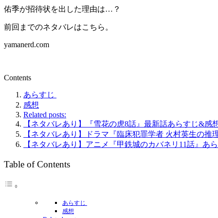
佑季が招待状を出した理由は…？
前回までのネタバレはこちら。
yamanerd.com
Contents
あらすじ
感想
Related posts:
【ネタバレあり】『雪花の虎8話』最新話あらすじ&感
【ネタバレあり】ドラマ『臨床犯罪学者 火村英生の推
【ネタバレあり】アニメ『甲鉄城のカバネリ11話』あ
Table of Contents
あらすじ
感想