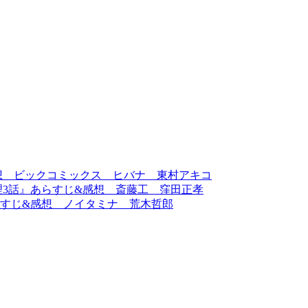
想 ビックコミックス ヒバナ 東村アキコ
理3話』あらすじ&感想 斎藤工 窪田正孝
らすじ&感想 ノイタミナ 荒木哲郎