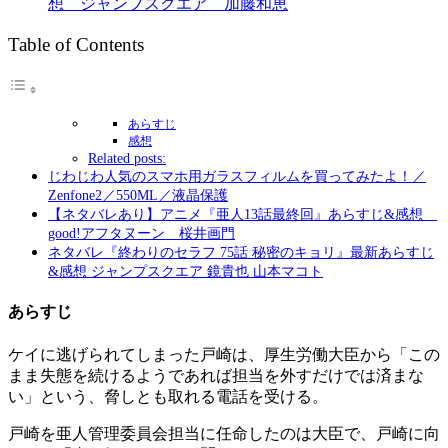
想 ジャンプスクエア 加藤和恵
Table of Contents
あらすじ
感想
Related posts:
じわじわ人気のスマホ用ガラスフィルムを買ってみたよ！／
Zenfone2／550ML／液晶保護
【ネタバレあり】アニメ『亜人13話最終回』あらすじ&感想
good!アフタヌーン 桜井画門
ネタバレ『終わりのセラフ 75話 秘密のキョリ』最新あらすじ
&感想 ジャンプスクエア 鏡貴也 山本マコト
あらすじ
ケイに逃げられてしまった戸崎は、厚生労働大臣から「この
まま失態を続けるようであれば担当を外すだけでは済まな
い」という、脅しとも取れる電話を受ける。
戸崎を亜人管理委員会担当に任命したのは大臣で、戸崎に向