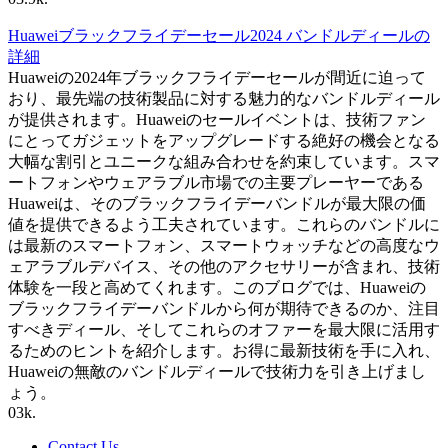
Huaweiブラックフライデーセール2024 バンドルディールの
詳細
Huaweiの2024年ブラックフライデーセールが間近に迫って
おり、最先端の技術製品に対する魅力的なバンドルディール
が提供されます。Huaweiのセールイベントは、技術ファン
にとってガジェットをアップグレードする絶好の機会となる
大幅な割引とユニークな組み合わせを約束しています。スマ
ートフォンやウェアラブル市場での主要プレーヤーである
Huaweiは、そのブラックフライデーバンドルが最大限の価
値を提供できるよう工夫されています。これらのバンドルに
は最新のスマートフォン、スマートウォッチなどの高度なウ
ェアラブルデバイス、その他のアクセサリーが含まれ、技術
体験を一段と高めてくれます。このブログでは、Huaweiの
ブラックフライデーバンドルから何が期待できるのか、注目
すべきディール、そしてこれらのオファーを最大限に活用す
るためのヒントを紹介します。お得に最新技術を手に入れ、
Huaweiの無敵のバンドルディールで技術力を引き上げまし
ょう。
0
3k.
Contact Us