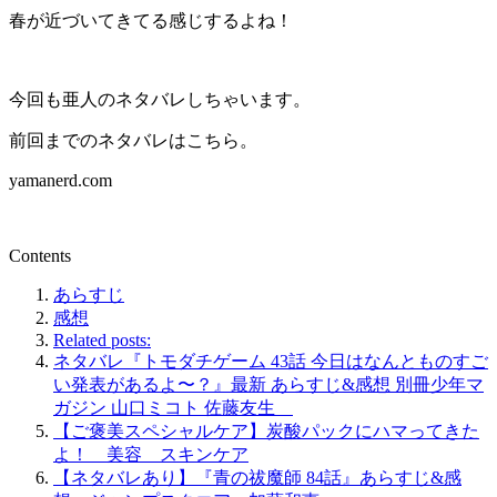
春が近づいてきてる感じするよね！
今回も亜人のネタバレしちゃいます。
前回までのネタバレはこちら。
yamanerd.com
Contents
あらすじ
感想
Related posts:
ネタバレ『トモダチゲーム 43話 今日はなんとものすご
い発表があるよ〜？』最新 あらすじ&感想 別冊少年マ
ガジン 山口ミコト 佐藤友生
【ご褒美スペシャルケア】炭酸パックにハマってきた
よ！ 美容 スキンケア
【ネタバレあり】『青の祓魔師 84話』あらすじ&感