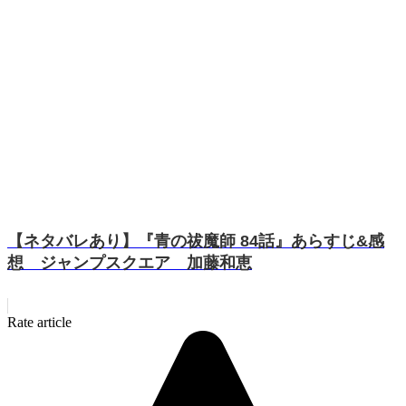
【ネタバレあり】『青の祓魔師 84話』あらすじ&感
想 ジャンプスクエア 加藤和恵
Rate article