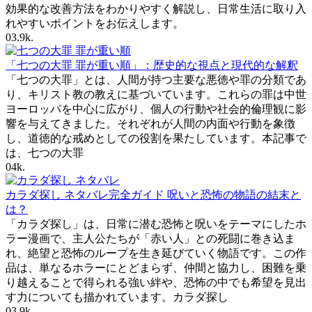
効果的な改善方法をわかりやすく解説し、日常生活に取り入
れやすいポイントをお伝えします。
0
3.9k.
「七つの大罪 罪が重い順」：歴史的な視点と現代的な解釈
「七つの大罪」とは、人間が持つ主要な悪徳や罪の分類であ
り、キリスト教の教えに基づいています。これらの罪は中世
ヨーロッパを中心に広がり、個人の行動や社会的倫理観に影
響を与えてきました。それぞれが人間の内面や行動を象徴
し、道徳的な戒めとしての役割を果たしています。本記事で
は、七つの大罪
0
4k.
カラダ探し ネタバレ完全ガイド 呪いと恐怖の物語の結末と
は？
「カラダ探し」は、日常に潜む恐怖と呪いをテーマにしたホ
ラー漫画で、主人公たちが「赤い人」との死闘に巻き込ま
れ、絶望と恐怖のループを生き延びていく物語です。この作
品は、単なるホラーにとどまらず、仲間と協力し、困難を乗
り越えることで得られる強い絆や、恐怖の中でも希望を見出
す力についても描かれています。カラダ探し
0
3.9k.