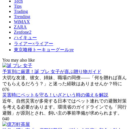
Tech
Tips
Trading
Trending
WiMAX
ZARA
Zenfone2
ハイキュー
ライアー×ライアー
東京喰種トーキョーグール:re
You may also like
予算別に厳選！誕 プレ 女子が喜ぶ贈り物ガイド
大切な友達、彼女、姉妹、職場の同僚――「何を贈れば喜ん
でもらえるだろう？」と迷った経験はありませんか？特に
0
76
災害時にペットを守る！いざという時の備えを解説
近年、自然災害が多発する日本ではペット連れでの避難対策
を考える必要があります。環境省のガイドラインでも「同行
避難」が原則とされ、飼い主の事前準備が求められます。
0
40