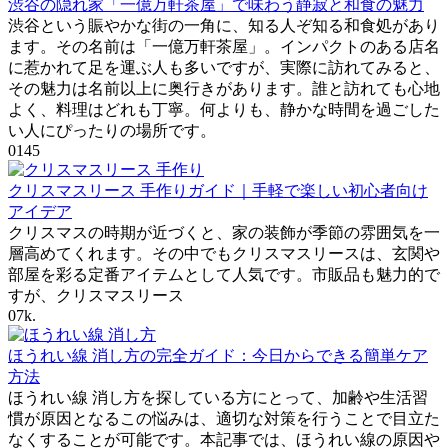
渋谷の隠れ家「一億万軒茶屋」で味わう静寂と和食の魅力
渋谷という賑やかな街の一角に、知る人ぞ知る和食処があり
ます。その名前は「一億万軒茶屋」。インパクトのある店名
に惹かれて足を運ぶ人も多いですが、実際に訪れてみると、
その魅力は名前以上に奥行きがあります。誰と訪れても心地
よく、料理はどれも丁寧。何よりも、静かな時間を過ごした
い人にぴったりの場所です。
0
145
クリスマスリース 手作りガイド｜手軽で楽しい初心者向け
アイデア
クリスマスの時期が近づくと、家の装飾が季節の雰囲気を一
層高めてくれます。その中でもクリスマスリースは、玄関や
部屋を彩る定番アイテムとして人気です。市販品も魅力的で
すが、クリスマスリース
0
7k.
ほうれい線 消し方の完全ガイド：今日からできる簡単ケア
方法
ほうれい線 消し方を探している方にとって、加齢や生活習
慣が原因となるこの悩みは、適切な対策を行うことで目立た
なくすることが可能です。本記事では、ほうれい線の原因や