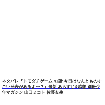
ネタバレ『トモダチゲーム 43話 今日はなんとものす
ごい発表があるよ〜？』最新 あらすじ&感想 別冊少
年マガジン 山口ミコト 佐藤友生