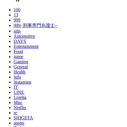
100
13
999
999−刑事専門弁護士−
ailis
Automotive
DAYS
Entertainment
Food
game
Gaming
General
Health
Info
Instagram
IT
LINE
Loretta
Misc
Netflix
re
SHIGETA
sports