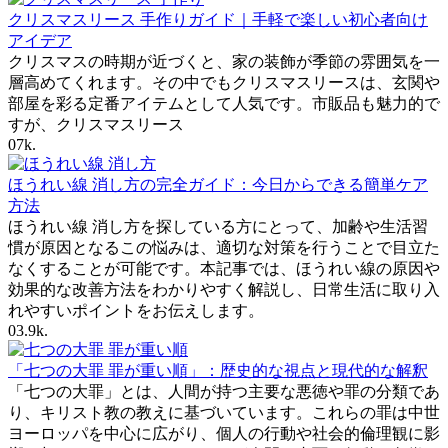
クリスマスリース 手作りガイド｜手軽で楽しい初心者向け
アイデア
クリスマスの時期が近づくと、家の装飾が季節の雰囲気を一
層高めてくれます。その中でもクリスマスリースは、玄関や
部屋を彩る定番アイテムとして人気です。市販品も魅力的で
すが、クリスマスリース
0
7k.
ほうれい線 消し方の完全ガイド：今日からできる簡単ケア
方法
ほうれい線 消し方を探している方にとって、加齢や生活習
慣が原因となるこの悩みは、適切な対策を行うことで目立た
なくすることが可能です。本記事では、ほうれい線の原因や
効果的な改善方法をわかりやすく解説し、日常生活に取り入
れやすいポイントをお伝えします。
0
3.9k.
「七つの大罪 罪が重い順」：歴史的な視点と現代的な解釈
「七つの大罪」とは、人間が持つ主要な悪徳や罪の分類であ
り、キリスト教の教えに基づいています。これらの罪は中世
ヨーロッパを中心に広がり、個人の行動や社会的倫理観に影