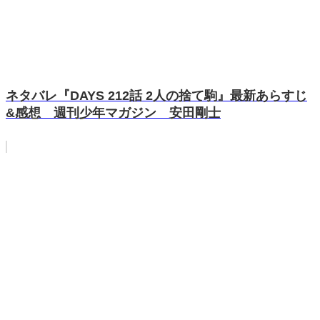
ネタバレ『DAYS 212話 2人の捨て駒』最新あらすじ
&感想 週刊少年マガジン 安田剛士