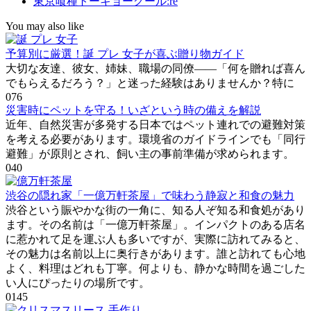
東京喰種トーキョーグール:re
You may also like
予算別に厳選！誕 プレ 女子が喜ぶ贈り物ガイド
大切な友達、彼女、姉妹、職場の同僚――「何を贈れば喜ん
でもらえるだろう？」と迷った経験はありませんか？特に
0
76
災害時にペットを守る！いざという時の備えを解説
近年、自然災害が多発する日本ではペット連れでの避難対策
を考える必要があります。環境省のガイドラインでも「同行
避難」が原則とされ、飼い主の事前準備が求められます。
0
40
渋谷の隠れ家「一億万軒茶屋」で味わう静寂と和食の魅力
渋谷という賑やかな街の一角に、知る人ぞ知る和食処があり
ます。その名前は「一億万軒茶屋」。インパクトのある店名
に惹かれて足を運ぶ人も多いですが、実際に訪れてみると、
その魅力は名前以上に奥行きがあります。誰と訪れても心地
よく、料理はどれも丁寧。何よりも、静かな時間を過ごした
い人にぴったりの場所です。
0
145