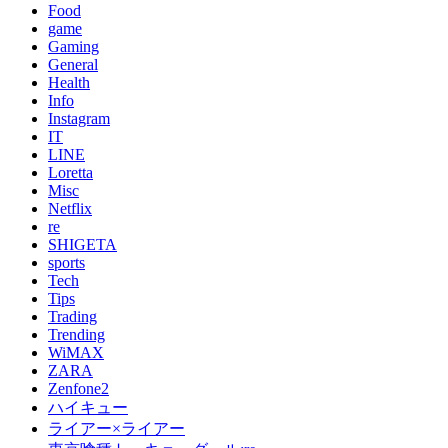
Food
game
Gaming
General
Health
Info
Instagram
IT
LINE
Loretta
Misc
Netflix
re
SHIGETA
sports
Tech
Tips
Trading
Trending
WiMAX
ZARA
Zenfone2
ハイキュー
ライアー×ライアー