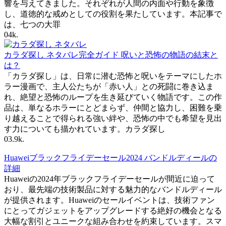
響を与えてきました。それぞれが人間の内面や行動を象徴
し、道徳的な戒めとしての役割を果たしています。本記事で
は、七つの大罪
0
4k.
カラダ探し ネタバレ完全ガイド 呪いと恐怖の物語の結末と
は？
「カラダ探し」は、日常に潜む恐怖と呪いをテーマにしたホ
ラー漫画で、主人公たちが「赤い人」との死闘に巻き込ま
れ、絶望と恐怖のループを生き延びていく物語です。この作
品は、単なるホラーにとどまらず、仲間と協力し、困難を乗
り越えることで得られる強い絆や、恐怖の中でも希望を見出
す力についても描かれています。カラダ探し
0
3.9k.
Huaweiブラックフライデーセール2024 バンドルディールの
詳細
Huaweiの2024年ブラックフライデーセールが間近に迫って
おり、最先端の技術製品に対する魅力的なバンドルディール
が提供されます。Huaweiのセールイベントは、技術ファン
にとってガジェットをアップグレードする絶好の機会となる
大幅な割引とユニークな組み合わせを約束しています。スマ