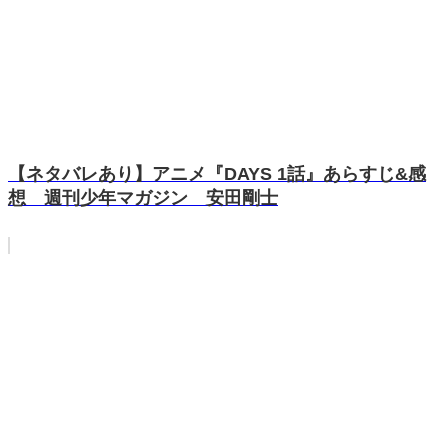
【ネタバレあり】アニメ『DAYS 1話』あらすじ&感
想 週刊少年マガジン 安田剛士