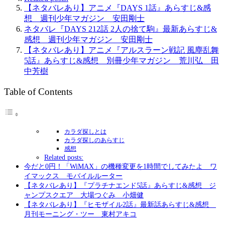
【ネタバレあり】アニメ『DAYS 1話』あらすじ&感
想 週刊少年マガジン 安田剛士
ネタバレ『DAYS 212話 2人の捨て駒』最新あらすじ&
感想 週刊少年マガジン 安田剛士
【ネタバレあり】アニメ『アルスラーン戦記 風塵乱舞
5話』あらすじ&感想 別冊少年マガジン 荒川弘 田
中芳樹
Table of Contents
カラダ探しとは
カラダ探しのあらすじ
感想
Related posts:
今だと0円！「WiMAX」の機種変更を1時間でしてみたよ ワ
イマックス モバイルルーター
【ネタバレあり】『プラチナエンド5話』あらすじ&感想 ジ
ャンプスクエア 大場つぐみ 小畑健
【ネタバレあり】『ヒモザイル2話』最新話あらすじ&感想
月刊モーニング・ツー 東村アキコ