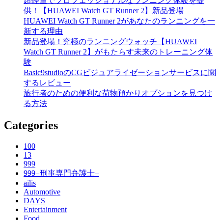
超軽量でプロフェッショナルなランニング体験を提
供！【HUAWEI Watch GT Runner 2】新品登場
HUAWEI Watch GT Runner 2があなたのランニングを一
新する理由
新品登場！究極のランニングウォッチ【HUAWEI
Watch GT Runner 2】がもたらす未来のトレーニング体
験
Basic9studioのCGビジュアライゼーションサービスに関
するレビュー
旅行者のための便利な荷物預かりオプションを見つけ
る方法
Categories
100
13
999
999−刑事専門弁護士−
ailis
Automotive
DAYS
Entertainment
Food