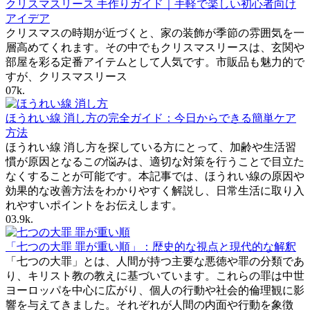
クリスマスリース 手作りガイド｜手軽で楽しい初心者向け
アイデア
クリスマスの時期が近づくと、家の装飾が季節の雰囲気を一
層高めてくれます。その中でもクリスマスリースは、玄関や
部屋を彩る定番アイテムとして人気です。市販品も魅力的で
すが、クリスマスリース
0
7k.
ほうれい線 消し方の完全ガイド：今日からできる簡単ケア
方法
ほうれい線 消し方を探している方にとって、加齢や生活習
慣が原因となるこの悩みは、適切な対策を行うことで目立た
なくすることが可能です。本記事では、ほうれい線の原因や
効果的な改善方法をわかりやすく解説し、日常生活に取り入
れやすいポイントをお伝えします。
0
3.9k.
「七つの大罪 罪が重い順」：歴史的な視点と現代的な解釈
「七つの大罪」とは、人間が持つ主要な悪徳や罪の分類であ
り、キリスト教の教えに基づいています。これらの罪は中世
ヨーロッパを中心に広がり、個人の行動や社会的倫理観に影
響を与えてきました。それぞれが人間の内面や行動を象徴