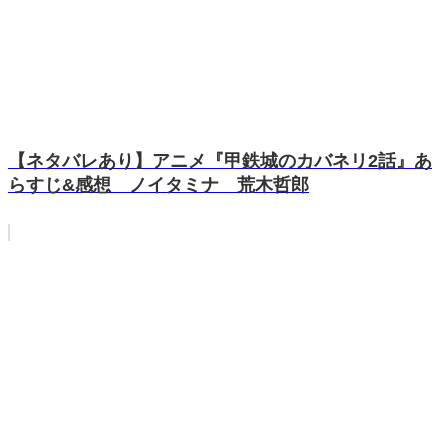
【ネタバレあり】アニメ『甲鉄城のカバネリ2話』あ
らすじ&感想 ノイタミナ 荒木哲郎