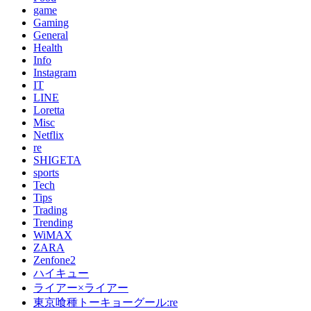
game
Gaming
General
Health
Info
Instagram
IT
LINE
Loretta
Misc
Netflix
re
SHIGETA
sports
Tech
Tips
Trading
Trending
WiMAX
ZARA
Zenfone2
ハイキュー
ライアー×ライアー
東京喰種トーキョーグール:re