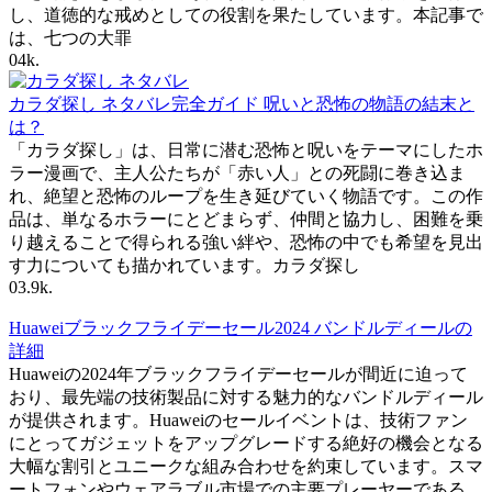
し、道徳的な戒めとしての役割を果たしています。本記事で
は、七つの大罪
0
4k.
カラダ探し ネタバレ完全ガイド 呪いと恐怖の物語の結末と
は？
「カラダ探し」は、日常に潜む恐怖と呪いをテーマにしたホ
ラー漫画で、主人公たちが「赤い人」との死闘に巻き込ま
れ、絶望と恐怖のループを生き延びていく物語です。この作
品は、単なるホラーにとどまらず、仲間と協力し、困難を乗
り越えることで得られる強い絆や、恐怖の中でも希望を見出
す力についても描かれています。カラダ探し
0
3.9k.
Huaweiブラックフライデーセール2024 バンドルディールの
詳細
Huaweiの2024年ブラックフライデーセールが間近に迫って
おり、最先端の技術製品に対する魅力的なバンドルディール
が提供されます。Huaweiのセールイベントは、技術ファン
にとってガジェットをアップグレードする絶好の機会となる
大幅な割引とユニークな組み合わせを約束しています。スマ
ートフォンやウェアラブル市場での主要プレーヤーである