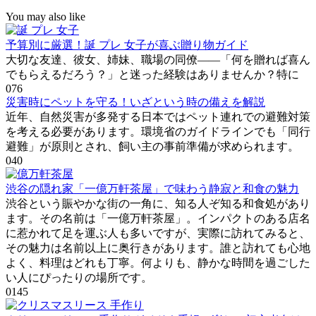
You may also like
予算別に厳選！誕 プレ 女子が喜ぶ贈り物ガイド
大切な友達、彼女、姉妹、職場の同僚――「何を贈れば喜ん
でもらえるだろう？」と迷った経験はありませんか？特に
0
76
災害時にペットを守る！いざという時の備えを解説
近年、自然災害が多発する日本ではペット連れでの避難対策
を考える必要があります。環境省のガイドラインでも「同行
避難」が原則とされ、飼い主の事前準備が求められます。
0
40
渋谷の隠れ家「一億万軒茶屋」で味わう静寂と和食の魅力
渋谷という賑やかな街の一角に、知る人ぞ知る和食処があり
ます。その名前は「一億万軒茶屋」。インパクトのある店名
に惹かれて足を運ぶ人も多いですが、実際に訪れてみると、
その魅力は名前以上に奥行きがあります。誰と訪れても心地
よく、料理はどれも丁寧。何よりも、静かな時間を過ごした
い人にぴったりの場所です。
0
145