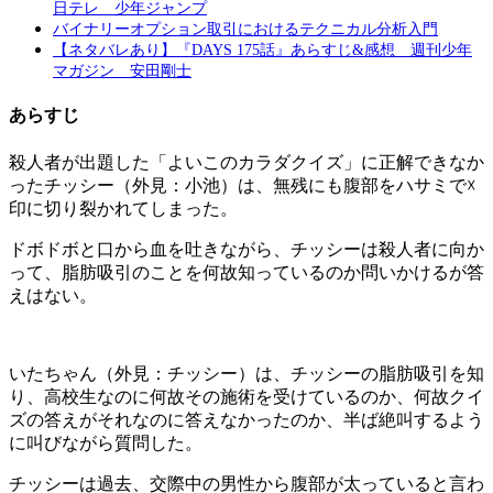
日テレ 少年ジャンプ
バイナリーオプション取引におけるテクニカル分析入門
【ネタバレあり】『DAYS 175話』あらすじ&感想 週刊少年
マガジン 安田剛士
あらすじ
殺人者が出題した「よいこのカラダクイズ」に正解できなか
ったチッシー（外見：小池）は、無残にも腹部をハサミで☓
印に切り裂かれてしまった。
ドボドボと口から血を吐きながら、チッシーは殺人者に向か
って、脂肪吸引のことを何故知っているのか問いかけるが答
えはない。
いたちゃん（外見：チッシー）は、チッシーの脂肪吸引を知
り、高校生なのに何故その施術を受けているのか、何故クイ
ズの答えがそれなのに答えなかったのか、半ば絶叫するよう
に叫びながら質問した。
チッシーは過去、交際中の男性から腹部が太っていると言わ