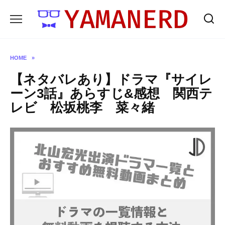
Skip
to
content
HOME
»
【ネタバレあり】ドラマ『サイレ
ーン3話』あらすじ&感想 関西テ
レビ 松坂桃李 菜々緒